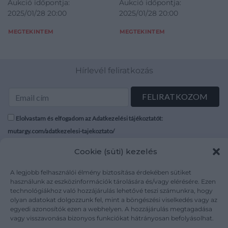
Aukció időpontja:
Aukció időpontja:
2025/01/28 20:00
2025/01/28 20:00
MEGTEKINTEM
MEGTEKINTEM
Hírlevél feliratkozás
Elolvastam és elfogadom az Adatkezelési tájékoztatót:
mutargy.com/adatkezelesi-tajekoztato/
Cookie (süti) kezelés
Rólunk
Áraink
Médiaajánlat
ÁSZF
A legjobb felhasználói élmény biztosítása érdekében sütiket
használunk az eszközinformációk tárolására és/vagy elérésére. Ezen
Karrier
Adatvédelem
technológiákhoz való hozzájárulás lehetővé teszi számunkra, hogy
Kapcsolat
Impresszum
olyan adatokat dolgozzunk fel, mint a böngészési viselkedés vagy az
egyedi azonosítók ezen a webhelyen. A hozzájárulás megtagadása
vagy visszavonása bizonyos funkciókat hátrányosan befolyásolhat.