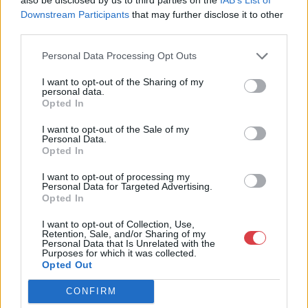
Fsz./2.
Downstream Participants
that may further disclose it to other
1053
third parties.
Telefon: 06209447595
Personal Data Processing Opt Outs
Weboldal:
http://www.passagegaleria.hu
I want to opt-out of the Sharing of my
personal data.
Bemutatkozás: Belváros szívében kortárs képzőművészeti,
Opted In
iparművészeti alkotásokkal és különleges antik, retró művészi
tárgyakkal várjuk szeretettel.
I want to opt-out of the Sale of my
Personal Data.
Opted In
GALÉRIA TOVÁBBI MŰTÁRGYAI
I want to opt-out of processing my
Personal Data for Targeted Advertising.
Opted In
I want to opt-out of Collection, Use,
Retention, Sale, and/or Sharing of my
Personal Data that Is Unrelated with the
Purposes for which it was collected.
Opted Out
KAPCSOLÓDÓ MŰTÁRGYAK
CONFIRM