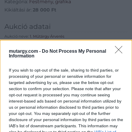
Kategória:
Festmény, grafika
Kikiáltási ár:
28 000
Ft
Aukció adatai
Aukció neve:
1. Műtárgy Árverés
Aukció dátuma: 2025.01.28
mutargy.com -
Do Not Process My Personal
Aukció ideje: 20:00
Information
Aukció helye:
https://valient.hu
If you wish to opt-out of the sale, sharing to third parties, or
Tételszám: 32
processing of your personal or sensitive information for
targeted advertising by us, please use the below opt-out
section to confirm your selection. Please note that after your
Eladó adatai
opt-out request is processed you may continue seeing
interest-based ads based on personal information utilized by
Eladó:
Képíró Galéria
us or personal information disclosed to third parties prior to
Cím: Ozoli Dániel
your opt-out. You may separately opt-out of the further
Ozoli Dániel E.V.
disclosure of your personal information by third parties on the
Budapest
IAB’s list of downstream participants. This information may
Képíró u.5.
also be disclosed by us to third parties on the
IAB’s List of