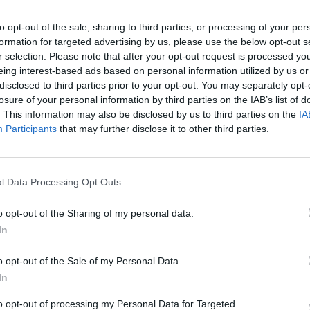
Eladó:
Képí
to opt-out of the sale, sharing to third parties, or processing of your per
Cím: Ozoli
formation for targeted advertising by us, please use the below opt-out s
Ozoli Dánie
r selection. Please note that after your opt-out request is processed y
Budapest
eing interest-based ads based on personal information utilized by us or
Képíró u.5.
disclosed to third parties prior to your opt-out. You may separately opt-
Fsz./2.
losure of your personal information by third parties on the IAB’s list of
1053
. This information may also be disclosed by us to third parties on the
IA
Telefon: 0
Participants
that may further disclose it to other third parties.
Weboldal:
Bemutatkozás: Belváros szívében kortárs képzőmű
l Data Processing Opt Outs
művészi tárgyakkal várjuk szeretettel.
o opt-out of the Sharing of my personal data.
GALÉRIA TOVÁBBI MŰTÁRGYAI
In
o opt-out of the Sale of my Personal Data.
In
to opt-out of processing my Personal Data for Targeted