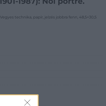
1901-1987): Női portré.
 Vegyes technika, papír, jelzés jobbra fenn, 48,5×30,5