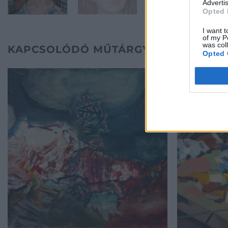
Advertis
Opted 
I want t
of my P
was col
KAPCSOLÓDÓ MŰTÁRGYAK
Opted 