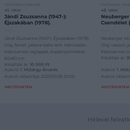
FESTMÉNY, GRAFIKA
FESTMÉNY, GRA
45. tétel:
48. tétel:
Jándi Zsuzsanna (1947-):
Neuberger I
Éjszakában (1978).
Csendélet (
Jándi Zsuzsanna (1947-): Éjszakában (1978).
Neuberger Istv
Olaj, farost, jelezve balra lent. Hátoldalán
Olaj, vászon, j
Képcsarnok raglappal, kopásnyomokkal,
Képcsarnok c
Kikiáltási ár:
2
60x80 cm
Kikiáltási ár:
10 000
Ft
Aukció:
1. Műtárgy Árverés
Aukció:
1. Műt
Aukció időpontja: 2025/01/28 20:00
Aukció időpont
MEGTEKINTEM
MEGTEKINTEM
Hírlevél felirat