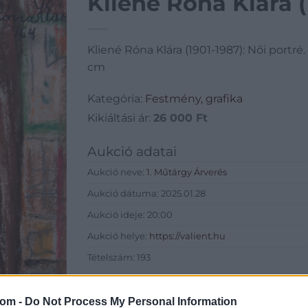
Kliené Róna Klára (
Kliené Róna Klára (1901-1987): Női portré.
cm
Kategória:
Festmény, grafika
Kikiáltási ár:
26 000
Ft
Aukció adatai
Aukció neve:
1. Műtárgy Árverés
Aukció dátuma: 2025.01.28
Aukció ideje: 20:00
Aukció helye:
https://valient.hu
Tételszám: 193
Eladó adatai
com -
Do Not Process My Personal Information