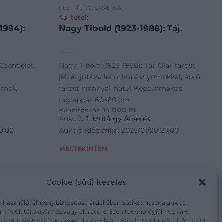
FESTMÉNY, GRAFIKA
43. tétel:
1994):
Nagy Tibold (1923-1988): Táj.
 Csendélet.
Nagy Tibold (1923-1988): Táj. Olaj, farost,
jelzés jobbra lenn, kopásnyomokkal, apró
arnok
farost hiánnyal, hátul Képcsarnokos
raglappal, 60×80 cm
Kikiáltási ár:
14 000
Ft
Aukció:
1. Műtárgy Árverés
0:00
Aukció időpontja: 2025/01/28 20:00
MEGTEKINTEM
Cookie (süti) kezelés
elhasználói élmény biztosítása érdekében sütiket használunk az
mációk tárolására és/vagy elérésére. Ezen technológiákhoz való
m/adatkezelesi-tajekoztato/
s lehetővé teszi számunkra, hogy olyan adatokat dolgozzunk fel, mint