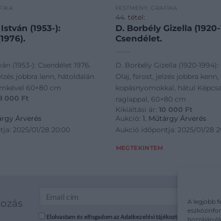
FIKA
FESTMÉNY, GRAFIKA
44. tétel:
stván (1953-):
D. Borbély Gizella (1920-
1976).
Csendélet.
án (1953-): Csendélet 1976.
D. Borbély Gizella (1920-1994):
elzés jobbra lenn, hátoldalán
Olaj, fsrost, jelzés jobbra kenn,
ímkével 60×80 cm
kopásnyomokkal, hátul Képcs
8 000
Ft
raglappal, 60×80 cm
Kikiáltási ár:
10 000
Ft
árgy Árverés
Aukció:
1. Műtárgy Árverés
ja: 2025/01/28 20:00
Aukció időpontja: 2025/01/28 2
MEGTEKINTEM
kozás
A legjobb f
eszközinfor
Elolvastam és elfogadom az Adatkezelési tájékoztatót: mutargy.co
hozzájárulá