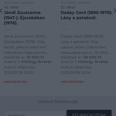
FESTMÉNY, GRAFIKA
FESTMÉNY, GRAFIKA
45. tétel:
32. tétel:
Jándi Zsuzsanna
Daday Gerő (1890-1979):
(1947-): Éjszakában
Lány a pataknál.
(1978).
Jándi Zsuzsanna (1947-):
Daday Gerő (1890-1979):
Éjszakában (1978). Olaj,
Lány a pataknál. Olaj,
farost, jelezve balra lent.
vászon, jelzés jobbra lenn,
Hátoldalán Képcsarnok
restaulásra szorul, 75×99,5
Kikiáltási ár:
10 000
Ft
Kikiáltási ár:
28 000
Ft
raglappal, kopásnyomokkal,
cm
Aukció:
1. Műtárgy Árverés
Aukció:
1. Műtárgy Árverés
60x80 cm
Aukció időpontja:
Aukció időpontja:
2025/01/28 20:00
2025/01/28 20:00
MEGTEKINTEM
MEGTEKINTEM
Hírlevél feliratkozás