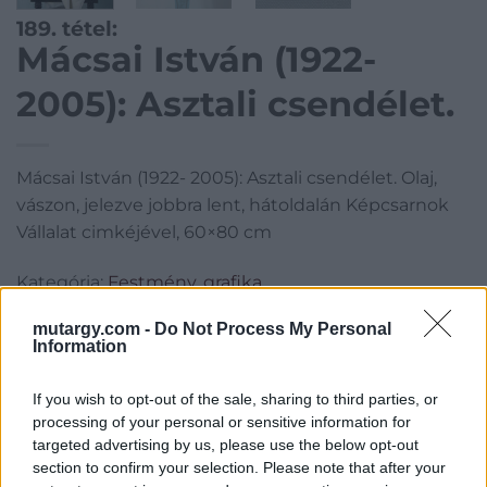
189. tétel:
Mácsai István (1922-
2005): Asztali csendélet.
Mácsai István (1922- 2005): Asztali csendélet. Olaj,
vászon, jelezve jobbra lent, hátoldalán Képcsarnok
Vállalat cimkéjével, 60×80 cm
Kategória:
Festmény, grafika
Kikiáltási ár:
150 000
Ft
mutargy.com -
Do Not Process My Personal
Information
Aukció adatai
If you wish to opt-out of the sale, sharing to third parties, or
Aukció neve:
1. Műtárgy Árverés
processing of your personal or sensitive information for
targeted advertising by us, please use the below opt-out
Aukció dátuma: 2025.01.28
section to confirm your selection. Please note that after your
Aukció ideje: 20:00