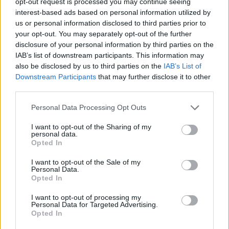
opt-out request is processed you may continue seeing
Aukció helye:
https://valient.hu
interest-based ads based on personal information utilized by
us or personal information disclosed to third parties prior to
Tételszám: 189
your opt-out. You may separately opt-out of the further
disclosure of your personal information by third parties on the
IAB’s list of downstream participants. This information may
Eladó adatai
also be disclosed by us to third parties on the
IAB’s List of
Downstream Participants
that may further disclose it to other
Eladó:
Képíró Galéria
third parties.
Cím: Ozoli Dániel
Ozoli Dániel E.V.
Personal Data Processing Opt Outs
Budapest
Képíró u.5.
I want to opt-out of the Sharing of my
personal data.
Fsz./2.
Opted In
1053
Telefon: 06209447595
I want to opt-out of the Sale of my
Personal Data.
Weboldal:
Opted In
http://www.passagegaleria.hu
I want to opt-out of processing my
Bemutatkozás: Belváros szívében kortárs képzőművészeti,
Personal Data for Targeted Advertising.
iparművészeti alkotásokkal és különleges antik, retró művészi
Opted In
tárgyakkal várjuk szeretettel.