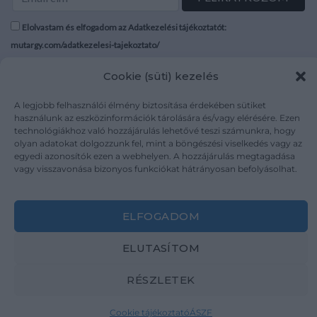
Elolvastam és elfogadom az Adatkezelési tájékoztatót:
mutargy.com/adatkezelesi-tajekoztato/
Cookie (süti) kezelés
Rólunk
Áraink
Médiaajánlat
ÁSZF
A legjobb felhasználói élmény biztosítása érdekében sütiket
Karrier
Adatvédelem
használunk az eszközinformációk tárolására és/vagy elérésére. Ezen
technológiákhoz való hozzájárulás lehetővé teszi számunkra, hogy
Kapcsolat
Impresszum
olyan adatokat dolgozzunk fel, mint a böngészési viselkedés vagy az
egyedi azonosítók ezen a webhelyen. A hozzájárulás megtagadása
vagy visszavonása bizonyos funkciókat hátrányosan befolyásolhat.
Kövesse a műtárgy.com-ot
ELFOGADOM
ELUTASÍTOM
Weboldal és Webshop készítés:
Ferenczi Sándor
RÉSZLETEK
Copyright 2026 ©
Mutargy.com
Cookie tájékoztató
ÁSZF