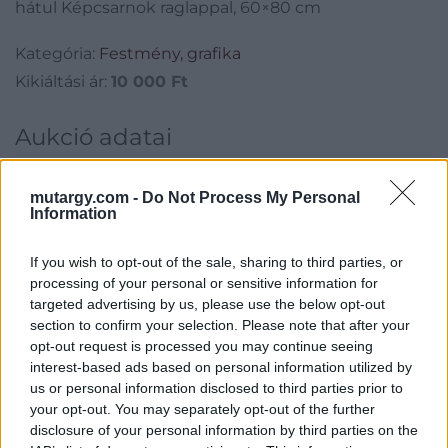
hátul Képcsarnok raglappal, 60×80 cm
Kategória:
Festmény, grafika
Kikiáltási ár:
10 000
Ft
Aukció adatai
Aukció neve:
1. Műtárgy Árverés
mutargy.com -
Do Not Process My Personal
Aukció dátuma: 2025.01.28
Information
Aukció ideje: 20:00
If you wish to opt-out of the sale, sharing to third parties, or
Aukció helye:
https://valient.hu
processing of your personal or sensitive information for
Tételszám: 47
targeted advertising by us, please use the below opt-out
section to confirm your selection. Please note that after your
opt-out request is processed you may continue seeing
Eladó adatai
interest-based ads based on personal information utilized by
us or personal information disclosed to third parties prior to
Eladó:
Képíró Galéria
your opt-out. You may separately opt-out of the further
Cím: Ozoli Dániel
disclosure of your personal information by third parties on the
Ozoli Dániel E.V.