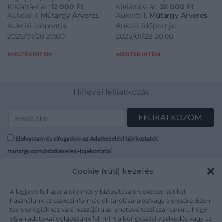
Kikiáltási ár:
12 000
Ft
Kikiáltási ár:
28 000
Ft
60×80 cm
címkével 60×80 cm
Aukció:
1. Műtárgy Árverés
Aukció:
1. Műtárgy Árverés
Aukció időpontja:
Aukció időpontja:
2025/01/28 20:00
2025/01/28 20:00
MEGTEKINTEM
MEGTEKINTEM
Hírlevél feliratkozás
Elolvastam és elfogadom az Adatkezelési tájékoztatót:
mutargy.com/adatkezelesi-tajekoztato/
Cookie (süti) kezelés
Rólunk
Áraink
Médiaajánlat
ÁSZF
A legjobb felhasználói élmény biztosítása érdekében sütiket
Karrier
Adatvédelem
használunk az eszközinformációk tárolására és/vagy elérésére. Ezen
technológiákhoz való hozzájárulás lehetővé teszi számunkra, hogy
Kapcsolat
Impresszum
olyan adatokat dolgozzunk fel, mint a böngészési viselkedés vagy az