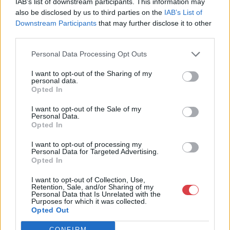
IAB’s list of downstream participants. This information may
Budapest
also be disclosed by us to third parties on the
IAB’s List of
Képíró u.5.
Downstream Participants
that may further disclose it to other
Fsz./2.
third parties.
1053
Personal Data Processing Opt Outs
Telefon: 06209447595
Weboldal:
I want to opt-out of the Sharing of my
personal data.
http://www.passagegaleria.hu
Opted In
Bemutatkozás: Belváros szívében kortárs képzőművészeti,
iparművészeti alkotásokkal és különleges antik, retró művészi
I want to opt-out of the Sale of my
Personal Data.
tárgyakkal várjuk szeretettel.
Opted In
GALÉRIA TOVÁBBI MŰTÁRGYAI
I want to opt-out of processing my
Personal Data for Targeted Advertising.
Opted In
I want to opt-out of Collection, Use,
Retention, Sale, and/or Sharing of my
Personal Data that Is Unrelated with the
Purposes for which it was collected.
Opted Out
CONFIRM