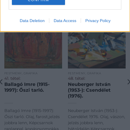
KAPCSOLÓDÓ MŰTÁRGYAK
Data Deletion
Data Access
Privacy Policy
FESTMÉNY, GRAFIKA
FESTMÉNY, GRAFIKA
41. tétel:
48. tétel:
Ballagó Imre (1915-
Neuberger István
1997): Őszi tarló.
(1953-): Csendélet
(1976).
Ballagó Imre (1915-1997):
Neuberger István (1953-):
Őszi tarló. Olaj, farost,jelzés
Csendélet 1976. Olaj, vászon,
jobbra lenn, Képcsarnok
jelzés jobbra lenn,
raglappal, kopásnyomokkal,
hátoldalán Képcsarnok