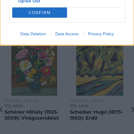
Opted Out
CONFIRM
KAPCSOLÓDÓ MŰTÁRGYAK
Data Deletion
Data Access
Privacy Policy
FESTMÉNY, GRAFIKA
FESTMÉNY, GRAFIKA
172. tétel:
179. tétel:
Schéner Mihály (1923-
Scheiber Hugó (1873-
2009): Virágcsendélet
1950): Erdő