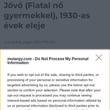
Jövő (Fiatal nő
gyermekkel), 1930-as
évek eleje
Gouache, papír 100×70 cm
Kategória:
Festmény, grafika
mutargy.com -
Do Not Process My Personal
Kikiáltási ár:
10 000 000
Ft
Information
Aukció adatai
If you wish to opt-out of the sale, sharing to third parties, or
processing of your personal or sensitive information for
Aukció neve:
56. Őszi Aukció
targeted advertising by us, please use the below opt-out
Aukció dátuma: 2017.10.14
section to confirm your selection. Please note that after your
opt-out request is processed you may continue seeing
Aukció ideje: 18:00
interest-based ads based on personal information utilized by
Aukció helye: Budapest Kongresszusi Központ
us or personal information disclosed to third parties prior to