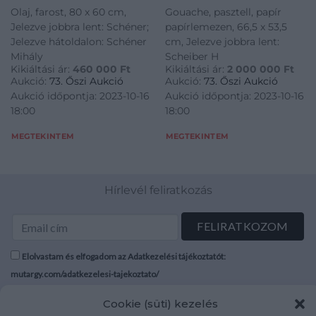
Olaj, farost, 80 x 60 cm,
Gouache, pasztell, papír
Jelezve jobbra lent: Schéner;
papírlemezen, 66,5 x 53,5
Jelezve hátoldalon: Schéner
cm, Jelezve jobbra lent:
Mihály
Scheiber H
Kikiáltási ár:
460 000
Ft
Kikiáltási ár:
2 000 000
Ft
Aukció:
73. Őszi Aukció
Aukció:
73. Őszi Aukció
Aukció időpontja: 2023-10-16
Aukció időpontja: 2023-10-16
18:00
18:00
MEGTEKINTEM
MEGTEKINTEM
Hírlevél feliratkozás
Elolvastam és elfogadom az Adatkezelési tájékoztatót:
mutargy.com/adatkezelesi-tajekoztato/
Cookie (süti) kezelés
Rólunk
Áraink