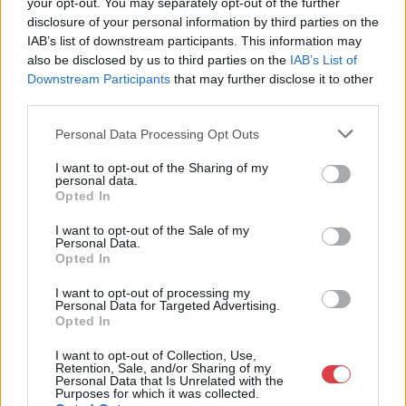
your opt-out. You may separately opt-out of the further
Tételszám: 88
disclosure of your personal information by third parties on the
IAB’s list of downstream participants. This information may
also be disclosed by us to third parties on the
IAB’s List of
Eladó adatai
Downstream Participants
that may further disclose it to other
third parties.
Eladó:
Virág Judit Galéria
Cím: Nemes Zsófia
Personal Data Processing Opt Outs
Mű-Terem Galéria Kft.
1055 Budapest, Falk Miksa u. 30
I want to opt-out of the Sharing of my
personal data.
Telefon: 36-1-312-2071, 269-4681 269-4681
Opted In
Weboldal:
http://www.viragjuditgaleria.hu
I want to opt-out of the Sale of my
Personal Data.
Bemutatkozás: Kiemelkedő kvalitású 19. és 20. századi magyar
Opted In
festészet és szecessziós Zsolnay kerámiák adás-vétele és
aukcionálása. Exkluzív aukciók évente 3 alkalommal.
I want to opt-out of processing my
Personal Data for Targeted Advertising.
Opted In
GALÉRIA TOVÁBBI MŰTÁRGYAI
I want to opt-out of Collection, Use,
Retention, Sale, and/or Sharing of my
Personal Data that Is Unrelated with the
Purposes for which it was collected.