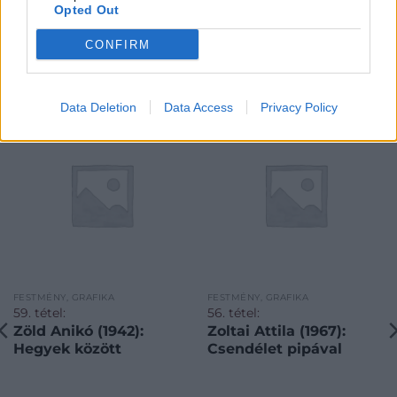
Opted Out
CONFIRM
KAPCSOLÓDÓ MŰTÁRGYAK
Data Deletion
Data Access
Privacy Policy
FESTMÉNY, GRAFIKA
FESTMÉNY, GRAFIKA
59. tétel:
56. tétel:
Zöld Anikó (1942):
Zoltai Attila (1967):
Hegyek között
Csendélet pipával