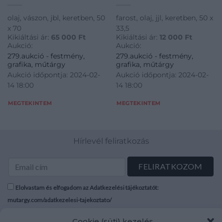
olaj, vászon, jbl, keretben, 50
farost, olaj, jjl, keretben, 50 x
x 70
33,5
Kikiáltási ár:
65 000
Ft
Kikiáltási ár:
12 000
Ft
Aukció:
Aukció:
279.aukció - festmény,
279.aukció - festmény,
grafika, műtárgy
grafika, műtárgy
Aukció időpontja: 2024-02-
Aukció időpontja: 2024-02-
14 18:00
14 18:00
MEGTEKINTEM
MEGTEKINTEM
Hírlevél feliratkozás
Elolvastam és elfogadom az Adatkezelési tájékoztatót:
mutargy.com/adatkezelesi-tajekoztato/
Cookie (süti) kezelés