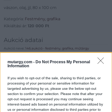
vászon, olaj, jjl, 80 x 100 cm
Kategória:
Festmény, grafika
Kikiáltási ár:
120 000
Ft
Aukció adatai
Aukció neve:
146.aukció - festmény, grafika, műtárgy
Aukció dátuma: 2018.12.12
mutargy.com -
Do Not Process My Personal
Aukció ideje: 18:00
Information
Aukció helye: II. Zsigmond tér 8.
If you wish to opt-out of the sale, sharing to third parties, or
Tételszám: 35
processing of your personal or sensitive information for
targeted advertising by us, please use the below opt-out
section to confirm your selection. Please note that after your
Eladó adatai
opt-out request is processed you may continue seeing
Eladó:
Műgyűjtők Háza Kft.
interest-based ads based on personal information utilized by
us or personal information disclosed to third parties prior to
Cím: Dudás Attila