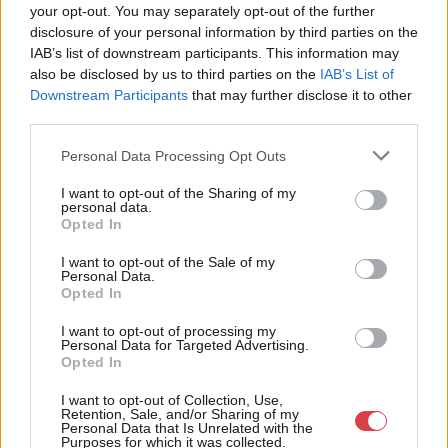
your opt-out. You may separately opt-out of the further
Műgyűjtők Háza kft.
disclosure of your personal information by third parties on the
Budapest
IAB’s list of downstream participants. This information may
1023.Bp. Zsigmond tér 11.
also be disclosed by us to third parties on the
IAB’s List of
1023
Downstream Participants
that may further disclose it to other
Telefon: 18008123
third parties.
Weboldal:
Personal Data Processing Opt Outs
http://www.mugyujtokhaza.hu
Bemutatkozás: 2013 nyarán nyitottuk meg Galériánkat
I want to opt-out of the Sharing of my
personal data.
Budapesten, a II. kerületben. Célunk, hogy az eladók optimális
Opted In
áron, gyorsan találjanak vevőt műtárgyaikra, az eladók pedig
rendszeresen tudják gazdagítani gyűjteményüket változatos
I want to opt-out of the Sale of my
kínálatunkból. Ezért is rendezünk minden második héten,
Personal Data.
szerda esténként online árverést! Kedd-től péntek-ig 11.00-este
Opted In
18.00 óráig várjuk szeretettel az érdeklődőket.
I want to opt-out of processing my
Personal Data for Targeted Advertising.
GALÉRIA TOVÁBBI MŰTÁRGYAI
Opted In
I want to opt-out of Collection, Use,
Retention, Sale, and/or Sharing of my
Personal Data that Is Unrelated with the
Purposes for which it was collected.