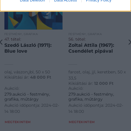
FESTMÉNY, GRAFIKA
FESTMÉNY, GRAFIKA
47. tétel:
56. tétel:
Szedő László (1971):
Zoltai Attila (1967):
Blue love
Csendélet pipával
olaj, vászon,jbl, 50 x 50
farost, olaj, jjl, keretben, 50 x
Kikiáltási ár:
48 000
Ft
33,5
Kikiáltási ár:
12 000
Ft
Aukció:
Aukció:
279.aukció - festmény,
279.aukció - festmény,
grafika, műtárgy
grafika, műtárgy
Aukció időpontja: 2024-02-
Aukció időpontja: 2024-02-
14 18:00
14 18:00
MEGTEKINTEM
MEGTEKINTEM