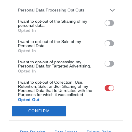
áron, gyorsan találjanak vevőt műtárgyaikra, az eladók pedig
rendszeresen tudják gazdagítani gyűjteményüket változatos
Personal Data Processing Opt Outs
kínálatunkból. Ezért is rendezünk minden második héten,
I want to opt-out of the Sharing of my
szerda esténként online árverést! Kedd-től péntek-ig 11.00-este
personal data.
18.00 óráig várjuk szeretettel az érdeklődőket.
Opted In
GALÉRIA TOVÁBBI MŰTÁRGYAI
I want to opt-out of the Sale of my
Personal Data.
Opted In
I want to opt-out of processing my
Personal Data for Targeted Advertising.
Opted In
I want to opt-out of Collection, Use,
Retention, Sale, and/or Sharing of my
Personal Data that Is Unrelated with the
KAPCSOLÓDÓ MŰTÁRGYAK
Purposes for which it was collected.
Opted Out
CONFIRM
Data Deletion
Data Access
Privacy Policy