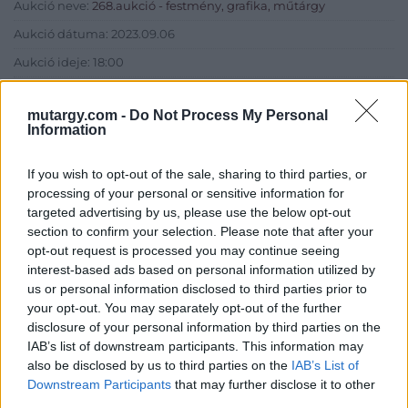
Aukció neve:
268.aukció - festmény, grafika, műtárgy
Aukció dátuma: 2023.09.06
Aukció ideje: 18:00
Tételszám: 25
mutargy.com -
Do Not Process My Personal
Information
Eladó adatai
If you wish to opt-out of the sale, sharing to third parties, or
Eladó:
Műgyűjtők Háza Kft.
processing of your personal or sensitive information for
Cím: Dudás Attila
targeted advertising by us, please use the below opt-out
Műgyűjtők Háza kft.
section to confirm your selection. Please note that after your
Budapest
opt-out request is processed you may continue seeing
1023.Bp. Zsigmond tér 11.
interest-based ads based on personal information utilized by
1023
us or personal information disclosed to third parties prior to
your opt-out. You may separately opt-out of the further
Telefon: 18008123
disclosure of your personal information by third parties on the
Weboldal:
IAB’s list of downstream participants. This information may
http://www.mugyujtokhaza.hu
also be disclosed by us to third parties on the
IAB’s List of
Bemutatkozás: 2013 nyarán nyitottuk meg Galériánkat
Downstream Participants
that may further disclose it to other
Budapesten, a II. kerületben. Célunk, hogy az eladók optimális
third parties.