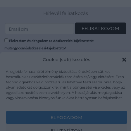
Hírlevél feliratkozás
Elolvastam és elfogadom az Adatkezelési tájékoztatót:
mutargy.com/adatkezelesi-tajekoztato/
Cookie (süti) kezelés
Rólunk
Áraink
Médiaajánlat
ÁSZF
A legjobb felhasználói élmény biztosítása érdekében sütiket
használunk az eszközinformációk tárolására és/vagy elérésére. Ezen
Karrier
Adatvédelem
technológiákhoz való hozzájárulás lehetővé teszi számunkra, hogy
Kapcsolat
Impresszum
olyan adatokat dolgozzunk fel, mint a böngészési viselkedés vagy az
egyedi azonosítók ezen a webhelyen. A hozzájárulás megtagadása
vagy visszavonása bizonyos funkciókat hátrányosan befolyásolhat.
Kövesse a műtárgy.com-ot
ELFOGADOM
ELUTASÍTOM