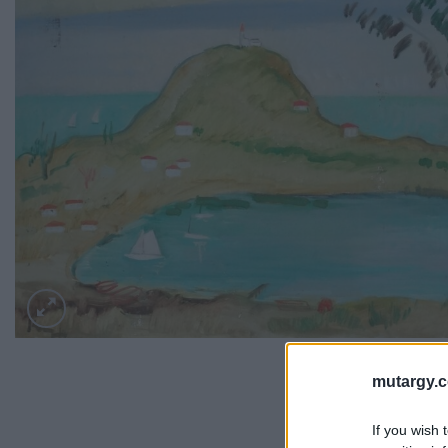
mutargy.
If you wish 