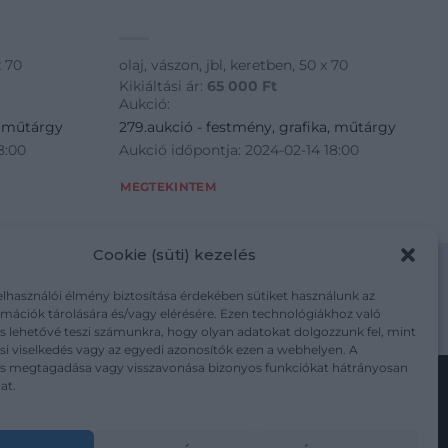
x 70
olaj, vászon, jbl, keretben, 50 x 70
Kikiáltási ár:
65 000
Ft
Aukció:
, műtárgy
279.aukció - festmény, grafika, műtárgy
8:00
Aukció időpontja: 2024-02-14 18:00
MEGTEKINTEM
Cookie (süti) kezelés
elhasználói élmény biztosítása érdekében sütiket használunk az
mációk tárolására és/vagy elérésére. Ezen technológiákhoz való
m/adatkezelesi-tajekoztato/
s lehetővé teszi számunkra, hogy olyan adatokat dolgozzunk fel, mint
i viselkedés vagy az egyedi azonosítók ezen a webhelyen. A
ás megtagadása vagy visszavonása bizonyos funkciókat hátrányosan
at.
Kövesse a műtárgy.com-ot