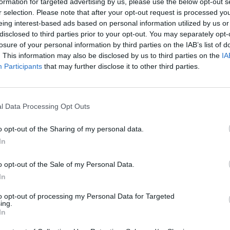
formation for targeted advertising by us, please use the below opt-out s
Cím: Dudás Attila
r selection. Please note that after your opt-out request is processed y
Műgyűjtők Háza kft.
eing interest-based ads based on personal information utilized by us or
Budapest
disclosed to third parties prior to your opt-out. You may separately opt-
1023.Bp. Zsigmond tér 11.
losure of your personal information by third parties on the IAB’s list of
1023
. This information may also be disclosed by us to third parties on the
IA
Participants
that may further disclose it to other third parties.
Telefon: 18008123
Weboldal:
http://www.mu
Bemutatkozás: 2013 nyarán nyitottuk meg Galériá
l Data Processing Opt Outs
optimális áron, gyorsan találjanak vevőt műtárg
gyűjteményüket változatos kínálatunkból. Ezért
o opt-out of the Sharing of my personal data.
árverést! Kedd-től péntek-ig 11.00-este 18.00 órái
In
GALÉRIA TOVÁBBI MŰTÁRGYAI
o opt-out of the Sale of my Personal Data.
In
to opt-out of processing my Personal Data for Targeted
ing.
In