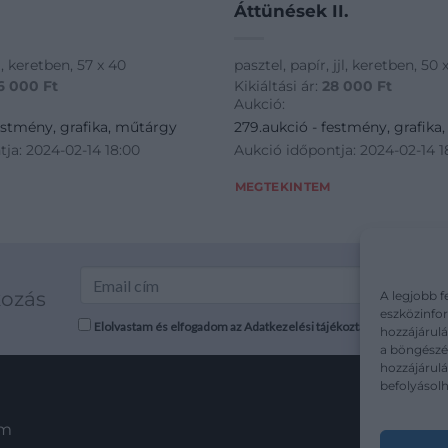
Áttünések II.
l, keretben, 57 x 40
pasztel, papír, jjl, keretben, 50 
6 000
Ft
Kikiáltási ár:
28 000
Ft
Aukció:
estmény, grafika, műtárgy
279.aukció - festmény, grafika
ja: 2024-02-14 18:00
Aukció időpontja: 2024-02-14 1
MEGTEKINTEM
kozás
A legjobb f
eszközinfor
Elolvastam és elfogadom az Adatkezelési tájékoztatót: mutargy.co
hozzájárulá
a böngészés
hozzájárul
befolyásolh
em