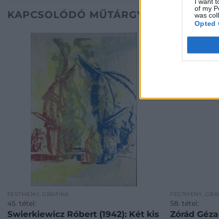
I want t
of my P
KAPCSOLÓDÓ MŰTÁRGYAK
was col
Opted 
FESTMÉNY, GRAFIKA
FESTMÉNY, GRA
45. tétel:
58. tétel:
Swierkiewicz Róbert (1942): Két kis
Zórád Géza 