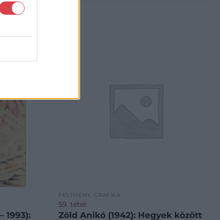
FESTMÉNY, GRAFIKA
59. tétel:
 1993):
Zöld Anikó (1942): Hegyek között