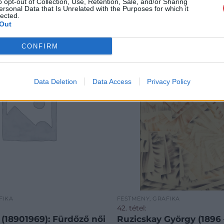
o opt-out of Collection, Use, Retention, Sale, and/or Sharing
ersonal Data that Is Unrelated with the Purposes for which it
lected.
Out
CONFIRM
Data Deletion
Data Access
Privacy Policy
FIKA
FESTMÉNY, GRAFIKA
42. tétel:
(18901969): Fürdőző női
Ruzicskay György (1896 –