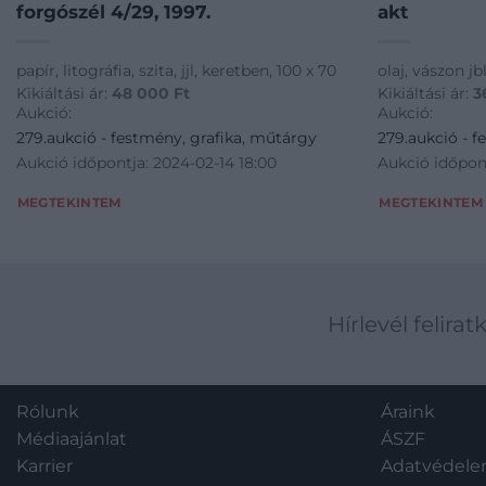
forgószél 4/29, 1997.
akt
papír, litográfia, szita, jjl, keretben, 100 x 70
olaj, vászon jb
Kikiáltási ár:
48 000
Ft
Kikiáltási ár:
3
Aukció:
Aukció:
279.aukció - festmény, grafika, műtárgy
279.aukció - f
Aukció időpontja: 2024-02-14 18:00
Aukció időpont
MEGTEKINTEM
MEGTEKINTEM
Hírlevél felirat
Rólunk
Áraink
Médiaajánlat
ÁSZF
Karrier
Adatvédel