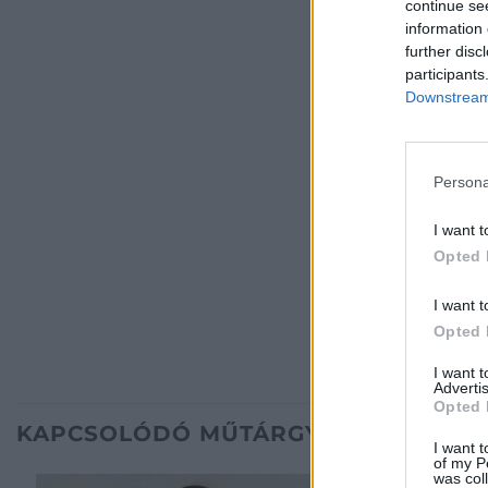
continue se
information 
further disc
participants
Downstream 
Persona
I want t
Opted 
I want t
Opted 
I want 
Advertis
Opted 
KAPCSOLÓDÓ MŰTÁRGYAK
I want t
of my P
was col