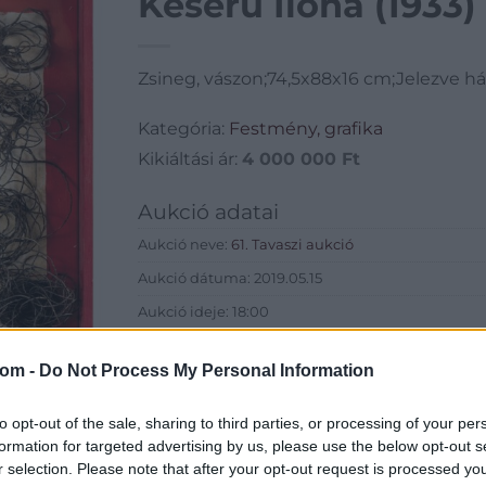
Keserü Ilona (1933)
Zsineg, vászon;74,5x88x16 cm;Jelezve há
Kategória:
Festmény, grafika
Kikiáltási ár:
4 000 000
Ft
Aukció adatai
Aukció neve:
61. Tavaszi aukció
Aukció dátuma: 2019.05.15
Aukció ideje: 18:00
Aukció helye: Budapest Kongresszusi Központ
com -
Do Not Process My Personal Information
Tételszám: 182
to opt-out of the sale, sharing to third parties, or processing of your per
Eladó adatai
formation for targeted advertising by us, please use the below opt-out s
r selection. Please note that after your opt-out request is processed y
Eladó:
Virág Judit Galéria