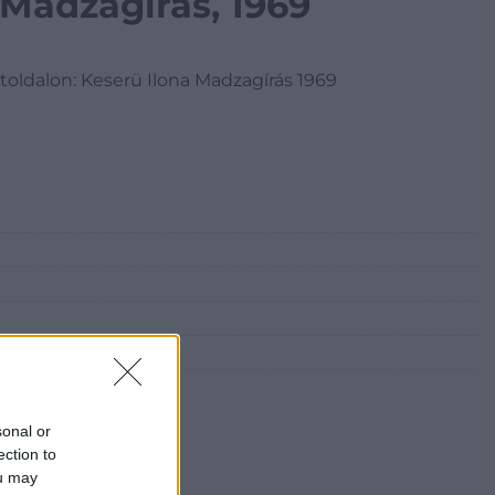
 Madzagírás, 1969
toldalon: Keserü Ilona Madzagírás 1969
sonal or
ection to
ou may