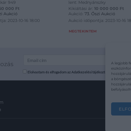
zkár 949
lent: Mednyánszky
50 000
Ft
Kikiáltási ár:
10 000 000
Ft
zi Aukció
Aukció:
73. Őszi Aukció
ja: 2023-10-16 18:00
Aukció időpontja: 2023-10-16 1
MEGTEKINTEM
kozás
A legjobb f
eszközinfor
Elolvastam és elfogadom az Adatkezelési tájékoztatót: mutargy.co
hozzájárulá
a böngészés
hozzájárul
befolyásolh
em
ELF
m