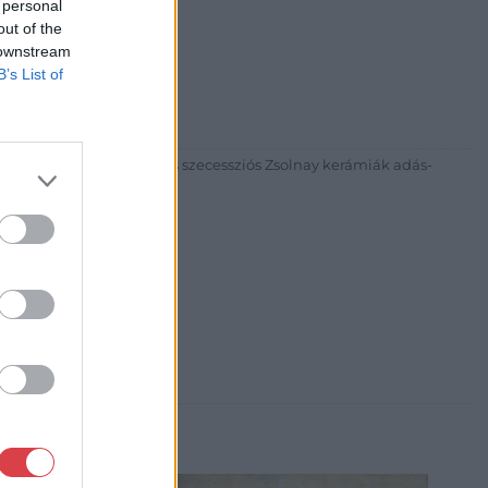
 personal
out of the
 downstream
30
B’s List of
81 269-4681
itgaleria.hu
ázadi magyar festészet és szecessziós Zsolnay kerámiák adás-
3 alkalommal.