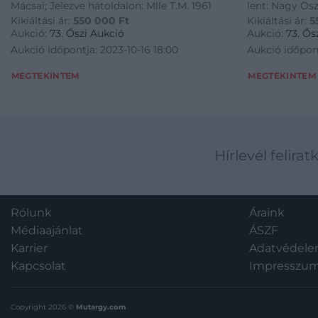
Mácsai; Jelezve hátoldalon: Mlle T.M. 1961
lent: Nagy Os
Kikiáltási ár:
550 000
Ft
Kikiáltási ár:
5
Aukció:
73. Őszi Aukció
Aukció:
73. Ős
Aukció időpontja: 2023-10-16 18:00
Aukció időpont
MEGTEKINTEM
MEGTEKINTEM
Hírlevél felirat
Rólunk
Áraink
Médiaajánlat
ÁSZF
Karrier
Adatvédel
Kapcsolat
Impresszu
Copyright 2026 ©
Mutargy.com