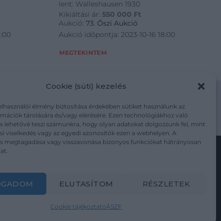
lent: Walleshausen 1930
Kikiáltási ár:
550 000
Ft
Aukció:
73. Őszi Aukció
8:00
Aukció időpontja: 2023-10-16 18:00
MEGTEKINTEM
Cookie (süti) kezelés
elhasználói élmény biztosítása érdekében sütiket használunk az
mációk tárolására és/vagy elérésére. Ezen technológiákhoz való
m/adatkezelesi-tajekoztato/
s lehetővé teszi számunkra, hogy olyan adatokat dolgozzunk fel, mint
i viselkedés vagy az egyedi azonosítók ezen a webhelyen. A
ás megtagadása vagy visszavonása bizonyos funkciókat hátrányosan
at.
Kövesse a műtárgy.com-ot
OGADOM
ELUTASÍTOM
RÉSZLETEK
Cookie tájékoztató
ÁSZF
Weboldal és Webshop készítés:
Ferenczi Sándor