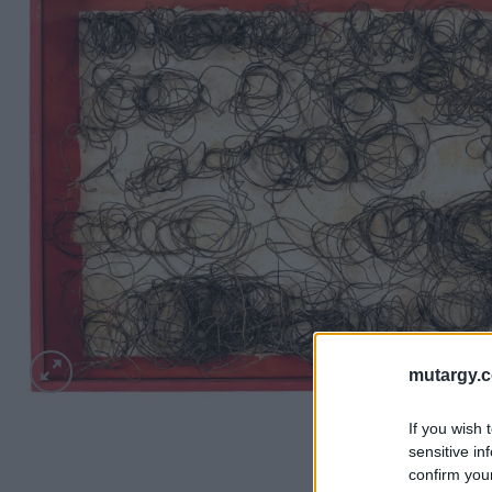
mutargy.
If you wish 
sensitive in
confirm you