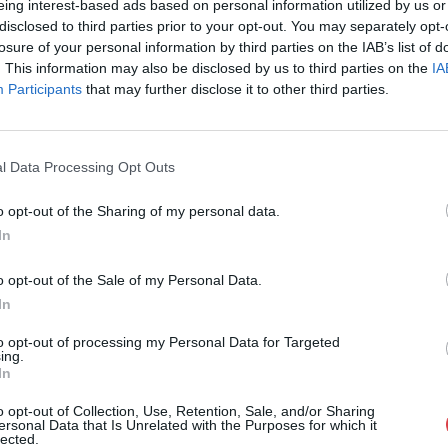
eing interest-based ads based on personal information utilized by us or
Cím: Nemes Zsófia
disclosed to third parties prior to your opt-out. You may separately opt-
Mű-Terem Galéria Kft.
losure of your personal information by third parties on the IAB’s list of
1055 Budapest, Falk Miksa u. 
. This information may also be disclosed by us to third parties on the
IA
Participants
that may further disclose it to other third parties.
Telefon: 36-1-312-2071, 269-46
Weboldal:
http://www.viragjud
Bemutatkozás: Kiemelkedő kvalitású 19. és 20. sz
l Data Processing Opt Outs
vétele és aukcionálása. Exkluzív aukciók évente 
o opt-out of the Sharing of my personal data.
GALÉRIA TOVÁBBI MŰTÁRGYAI
In
o opt-out of the Sale of my Personal Data.
In
to opt-out of processing my Personal Data for Targeted
ing.
In
o opt-out of Collection, Use, Retention, Sale, and/or Sharing
ersonal Data that Is Unrelated with the Purposes for which it
lected.