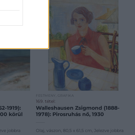
FESTMÉNY, GRAFIKA
169. tétel:
2-1919):
Walleshausen Zsigmond (1888-
900 körül
1978): Pirosruhás nő, 1930
ezve jobbra
Olaj, vászon, 80,5 x 61,5 cm, Jelezve jobbra