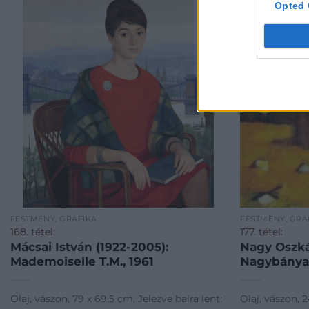
Opted 
FESTMÉNY, GRAFIKA
FESTMÉNY, GRA
168. tétel:
177. tétel:
Mácsai István (1922-2005):
Nagy Oszkár
Mademoiselle T.M., 1961
Nagybánya
Olaj, vászon, 79 x 69,5 cm, Jelezve balra lent:
Olaj, vászon, 