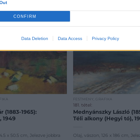
Out
CONFIRM
Data Deletion
Data Access
Privacy Policy
FIKA
FESTMÉNY, GRAFIKA
181. tétel:
 (1883-1965):
Mednyánszky László (185
, 1949
Téli alkony (Hegyi tó), 1
24.5 x 50.5 cm, Jelezve jobbra
Olaj, vászon, 126 x 186 cm, Jel