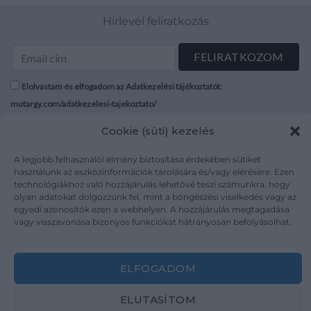
Hírlevél feliratkozás
Elolvastam és elfogadom az Adatkezelési tájékoztatót:
mutargy.com/adatkezelesi-tajekoztato/
Cookie (süti) kezelés
Rólunk
Áraink
Médiaajánlat
ÁSZF
A legjobb felhasználói élmény biztosítása érdekében sütiket
használunk az eszközinformációk tárolására és/vagy elérésére. Ezen
Karrier
Adatvédelem
technológiákhoz való hozzájárulás lehetővé teszi számunkra, hogy
Kapcsolat
Impresszum
olyan adatokat dolgozzunk fel, mint a böngészési viselkedés vagy az
egyedi azonosítók ezen a webhelyen. A hozzájárulás megtagadása
vagy visszavonása bizonyos funkciókat hátrányosan befolyásolhat.
Kövesse a műtárgy.com-ot
ELFOGADOM
ELUTASÍTOM