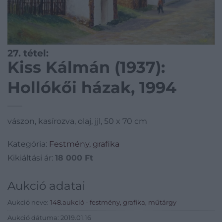
27. tétel:
Kiss Kálmán (1937):
Hollókői házak, 1994
vászon, kasírozva, olaj, jjl, 50 x 70 cm
Kategória:
Festmény, grafika
Kikiáltási ár:
18 000
Ft
Aukció adatai
Aukció neve:
148.aukció - festmény, grafika, műtárgy
Aukció dátuma: 2019.01.16