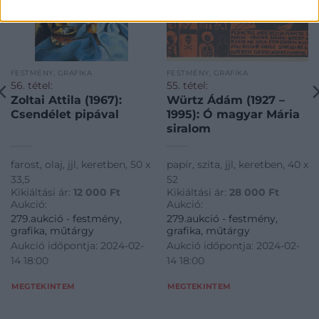
FESTMÉNY, GRAFIKA
FESTMÉNY, GRAFIKA
56. tétel:
55. tétel:
Zoltai Attila (1967):
Würtz Ádám (1927 –
Csendélet pipával
1995): Ó magyar Mária
siralom
farost, olaj, jjl, keretben, 50 x
papír, szita, jjl, keretben, 40 x
33,5
52
Kikiáltási ár:
12 000
Ft
Kikiáltási ár:
28 000
Ft
Aukció:
Aukció:
279.aukció - festmény,
279.aukció - festmény,
grafika, műtárgy
grafika, műtárgy
Aukció időpontja: 2024-02-
Aukció időpontja: 2024-02-
14 18:00
14 18:00
MEGTEKINTEM
MEGTEKINTEM