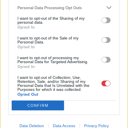
rendszeresen tudják gazdagítani gyűjteményüket változatos
Personal Data Processing Opt Outs
kínálatunkból. Ezért is rendezünk minden második héten,
szerda esténként online árverést! Kedd-től péntek-ig 11.00-este
I want to opt-out of the Sharing of my
personal data.
18.00 óráig várjuk szeretettel az érdeklődőket.
Opted In
GALÉRIA TOVÁBBI MŰTÁRGYAI
I want to opt-out of the Sale of my
Personal Data.
Opted In
I want to opt-out of processing my
Personal Data for Targeted Advertising.
Opted In
I want to opt-out of Collection, Use,
Retention, Sale, and/or Sharing of my
Personal Data that Is Unrelated with the
KAPCSOLÓDÓ MŰTÁRGYAK
Purposes for which it was collected.
Opted Out
CONFIRM
Data Deletion
Data Access
Privacy Policy