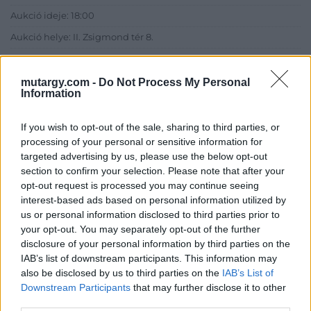
Aukció ideje: 18:00
Aukció helye: II. Zsigmond tér 8.
Tételszám: 27
mutargy.com -
Do Not Process My Personal
Information
Eladó adatai
Eladó:
Műgyűjtők Háza Kft.
If you wish to opt-out of the sale, sharing to third parties, or
processing of your personal or sensitive information for
Cím: Dudás Attila
targeted advertising by us, please use the below opt-out
Műgyűjtők Háza kft.
section to confirm your selection. Please note that after your
Budapest
opt-out request is processed you may continue seeing
1023.Bp. Zsigmond tér 11.
interest-based ads based on personal information utilized by
1023
us or personal information disclosed to third parties prior to
Telefon: 18008123
your opt-out. You may separately opt-out of the further
disclosure of your personal information by third parties on the
Weboldal:
IAB’s list of downstream participants. This information may
http://www.mugyujtokhaza.hu
also be disclosed by us to third parties on the
IAB’s List of
Bemutatkozás: 2013 nyarán nyitottuk meg Galériánkat
Downstream Participants
that may further disclose it to other
Budapesten, a II. kerületben. Célunk, hogy az eladók optimális
third parties.
áron, gyorsan találjanak vevőt műtárgyaikra, az eladók pedig