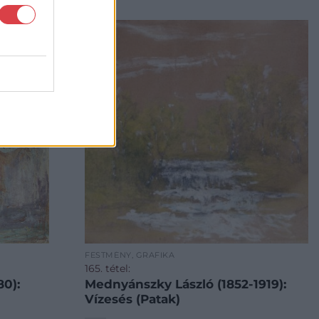
FESTMÉNY, GRAFIKA
165. tétel:
0):
Mednyánszky László (1852-1919):
Vízesés (Patak)