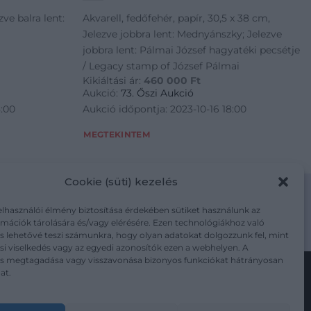
zve balra lent:
Akvarell, fedőfehér, papír, 30,5 x 38 cm,
Jelezve jobbra lent: Mednyánszky; Jelezve
jobbra lent: Pálmai József hagyatéki pecsétje
/ Legacy stamp of József Pálmai
Kikiáltási ár:
460 000
Ft
Aukció:
73. Őszi Aukció
8:00
Aukció időpontja: 2023-10-16 18:00
MEGTEKINTEM
Cookie (süti) kezelés
elhasználói élmény biztosítása érdekében sütiket használunk az
mációk tárolására és/vagy elérésére. Ezen technológiákhoz való
m/adatkezelesi-tajekoztato/
s lehetővé teszi számunkra, hogy olyan adatokat dolgozzunk fel, mint
i viselkedés vagy az egyedi azonosítók ezen a webhelyen. A
ás megtagadása vagy visszavonása bizonyos funkciókat hátrányosan
at.
Kövesse a műtárgy.com-ot