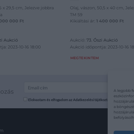
26 x 29,5 cm, Jelezve jobbra
Olaj, vászon, 50,5 x 40 cm, Jele
za
TM 59
 000 000
Ft
Kikiáltási ár:
1 400 000
Ft
zi Aukció
Aukció:
73. Őszi Aukció
ja: 2023-10-16 18:00
Aukció időpontja: 2023-10-16 1
MEGTEKINTEM
kozás
A legjobb f
eszközinfor
Elolvastam és elfogadom az Adatkezelési tájékoztatót: mutargy.co
hozzájárulá
a böngészés
hozzájárul
befolyásolh
em