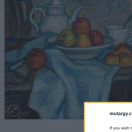
mutargy.
If you wish 