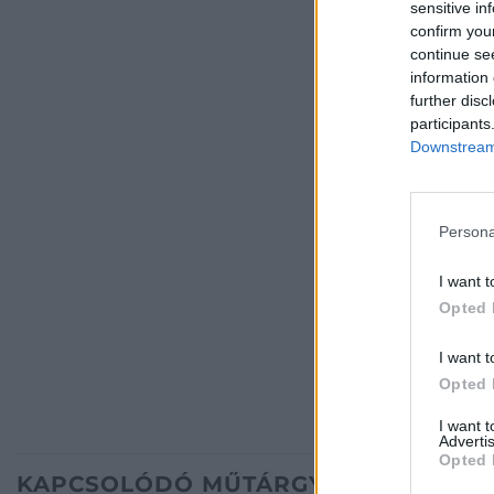
sensitive in
confirm you
continue se
information 
further disc
participants
Downstream 
Persona
I want t
Opted 
I want t
Opted 
I want 
Advertis
Opted 
KAPCSOLÓDÓ MŰTÁRGYAK