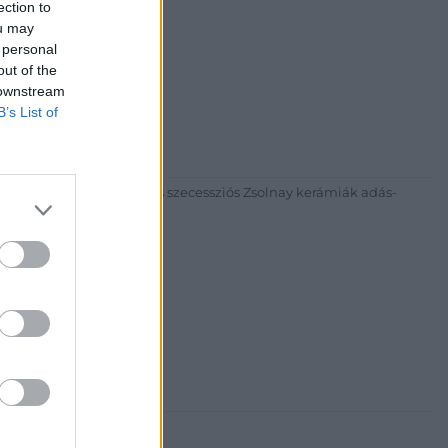
ection to
ou may
 personal
out of the
 downstream
30
B’s List of
81 269-4681
itgaleria.hu
ázadi magyar festészet és szecessziós Zsolnay kerámiák adás-
3 alkalommal.