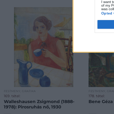
I want t
of my P
was col
Opted 
FESTMÉNY, GRAFIKA
FESTMÉNY, GRA
169. tétel:
178. tétel:
Walleshausen Zsigmond (1888-
Bene Géza (
1978): Pirosruhás nő, 1930