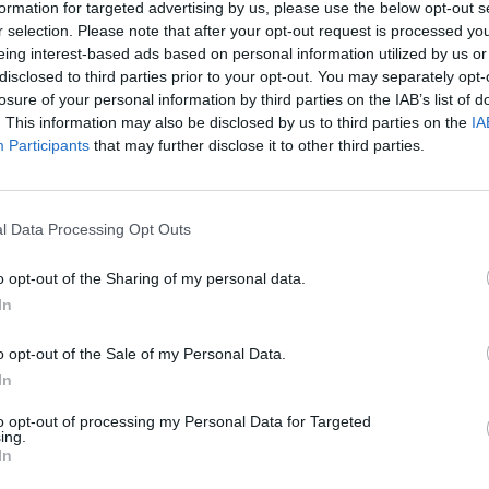
formation for targeted advertising by us, please use the below opt-out s
r selection. Please note that after your opt-out request is processed y
Eladó:
Virág Judit Galéria
eing interest-based ads based on personal information utilized by us or
Cím: Nemes Zsófia
disclosed to third parties prior to your opt-out. You may separately opt-
Mű-Terem Galéria Kft.
losure of your personal information by third parties on the IAB’s list of
1055 Budapest, Falk Miksa u. 
. This information may also be disclosed by us to third parties on the
IA
Telefon: 36-1-312-2071, 269-46
Participants
that may further disclose it to other third parties.
Weboldal:
http://www.viragjud
Bemutatkozás: Kiemelkedő kvalitású 19. és 20. sz
l Data Processing Opt Outs
vétele és aukcionálása. Exkluzív aukciók évente 
o opt-out of the Sharing of my personal data.
GALÉRIA TOVÁBBI MŰTÁRGYAI
In
o opt-out of the Sale of my Personal Data.
In
to opt-out of processing my Personal Data for Targeted
ing.
In