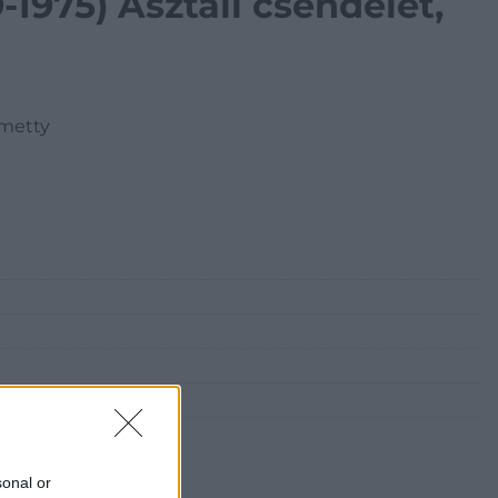
1975) Asztali csendélet,
Kmetty
sonal or