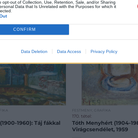
o opt-out of Collection, Use, Retention, Sale, and/or Sharing
ersonal Data that Is Unrelated with the Purposes for which it
lected.
Out
CONFIRM
Data Deletion
Data Access
Privacy Policy
FIKA
FESTMÉNY, GRAFIKA
170. tétel:
1900-1960): Táj fákkal
Tóth Menyhért (1904-198
Virágcsendélet, 1959