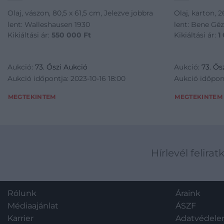
Olaj, vászon, 80,5 x 61,5 cm, Jelezve jobbra
Olaj, karton, 
lent: Walleshausen 1930
lent: Bene Gé
Kikiáltási ár:
550 000
Ft
Kikiáltási ár:
1
Aukció:
73. Őszi Aukció
Aukció:
73. Ős
Aukció időpontja: 2023-10-16 18:00
Aukció időpont
MEGTEKINTEM
MEGTEKINTEM
Hírlevél felirat
Rólunk
Áraink
Médiaajánlat
ÁSZF
Karrier
Adatvédel