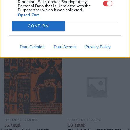
Retention, Sale, and/or Sharing of my
Personal Data that Is Unrelated with the
Purposes for which it was collected.
Opted Out
CONFIRM
Data Deletion
Data Access
Privacy Policy
KAPCSOLÓDÓ MŰTÁRGYAK
FESTMÉNY, GRAFIKA
FESTMÉNY, GRAFIKA
55. tétel:
58. tétel: