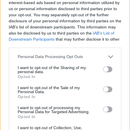
Eladó adatai
interest-based ads based on personal information utilized by
us or personal information disclosed to third parties prior to
Eladó:
Műgyűjtők Háza Kft.
your opt-out. You may separately opt-out of the further
disclosure of your personal information by third parties on the
Cím: Dudás Attila
IAB’s list of downstream participants. This information may
Műgyűjtők Háza kft.
also be disclosed by us to third parties on the
IAB’s List of
Budapest
Downstream Participants
that may further disclose it to other
1023.Bp. Zsigmond tér 11.
third parties.
1023
Telefon: 18008123
Personal Data Processing Opt Outs
Weboldal:
I want to opt-out of the Sharing of my
http://www.mugyujtokhaza.hu
personal data.
Opted In
Bemutatkozás: 2013 nyarán nyitottuk meg Galériánkat
Budapesten, a II. kerületben. Célunk, hogy az eladók optimális
I want to opt-out of the Sale of my
áron, gyorsan találjanak vevőt műtárgyaikra, az eladók pedig
Personal Data.
rendszeresen tudják gazdagítani gyűjteményüket változatos
Opted In
kínálatunkból. Ezért is rendezünk minden második héten,
szerda esténként online árverést! Kedd-től péntek-ig 11.00-este
I want to opt-out of processing my
Personal Data for Targeted Advertising.
18.00 óráig várjuk szeretettel az érdeklődőket.
Opted In
GALÉRIA TOVÁBBI MŰTÁRGYAI
I want to opt-out of Collection, Use,