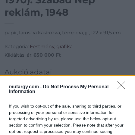
reklám, 1948
papír, farostra kasírozva, tempera, jjf, 122 x 91,5 cm
Kategória:
Festmény, grafika
Kikiáltási ár:
650 000
Ft
Aukció adatai
Aukció neve:
146.aukció - festmény, grafika, műtárgy
mutargy.com -
Do Not Process My Personal
Information
Aukció dátuma: 2018.12.12
Aukció ideje: 18:00
If you wish to opt-out of the sale, sharing to third parties, or
Aukció helye: II. Zsigmond tér 8.
processing of your personal or sensitive information for
targeted advertising by us, please use the below opt-out
Tételszám: 43
section to confirm your selection. Please note that after your
opt-out request is processed you may continue seeing