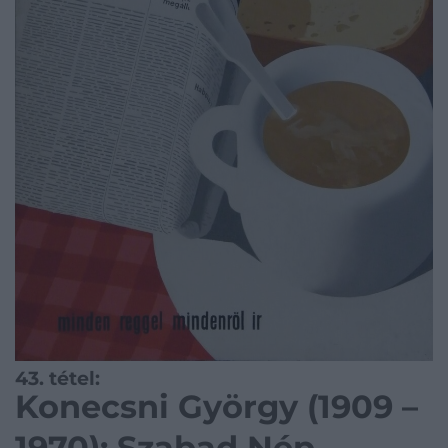
43. tétel:
Konecsni György (1909 –
1970): Szabad Nép