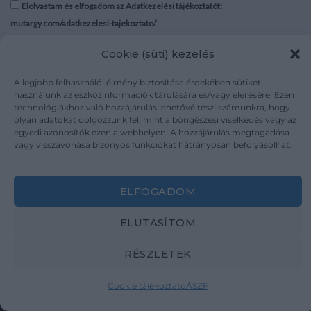
Elolvastam és elfogadom az Adatkezelési tájékoztatót:
mutargy.com/adatkezelesi-tajekoztato/
Cookie (süti) kezelés
Rólunk
Áraink
Médiaajánlat
ÁSZF
A legjobb felhasználói élmény biztosítása érdekében sütiket
Karrier
Adatvédelem
használunk az eszközinformációk tárolására és/vagy elérésére. Ezen
technológiákhoz való hozzájárulás lehetővé teszi számunkra, hogy
Kapcsolat
Impresszum
olyan adatokat dolgozzunk fel, mint a böngészési viselkedés vagy az
egyedi azonosítók ezen a webhelyen. A hozzájárulás megtagadása
vagy visszavonása bizonyos funkciókat hátrányosan befolyásolhat.
Kövesse a műtárgy.com-ot
ELFOGADOM
ELUTASÍTOM
Weboldal és Webshop készítés:
Ferenczi Sándor
RÉSZLETEK
Copyright 2026 ©
Mutargy.com
Cookie tájékoztató
ÁSZF