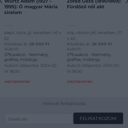
Würtz Ádám (1927 –
Zórád Géza (18901969):
1995): Ó magyar Mária
Fürdőző női akt
siralom
papír, szita, jjl, keretben, 40 x
olaj, vászon jbl, keretben, 57
52
x 40
Kikiáltási ár:
28 000
Ft
Kikiáltási ár:
36 000
Ft
Aukció:
Aukció:
279.aukció - festmény,
279.aukció - festmény,
grafika, műtárgy
grafika, műtárgy
Aukció időpontja: 2024-02-
Aukció időpontja: 2024-02-
14 18:00
14 18:00
MEGTEKINTEM
MEGTEKINTEM
Hírlevél feliratkozás