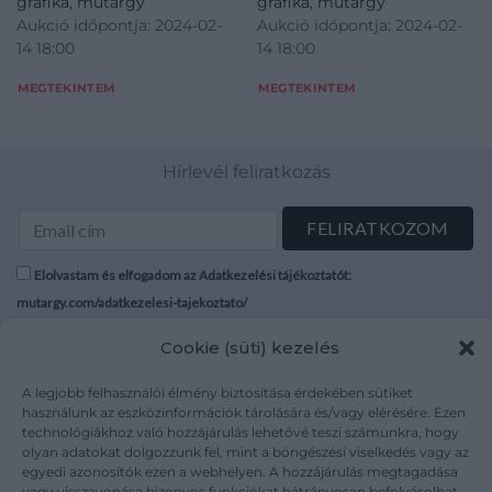
grafika, műtárgy
grafika, műtárgy
Aukció időpontja: 2024-02-
Aukció időpontja: 2024-02-
14 18:00
14 18:00
MEGTEKINTEM
MEGTEKINTEM
Hírlevél feliratkozás
Elolvastam és elfogadom az Adatkezelési tájékoztatót:
mutargy.com/adatkezelesi-tajekoztato/
Cookie (süti) kezelés
Rólunk
Áraink
Médiaajánlat
ÁSZF
A legjobb felhasználói élmény biztosítása érdekében sütiket
Karrier
Adatvédelem
használunk az eszközinformációk tárolására és/vagy elérésére. Ezen
technológiákhoz való hozzájárulás lehetővé teszi számunkra, hogy
Kapcsolat
Impresszum
olyan adatokat dolgozzunk fel, mint a böngészési viselkedés vagy az
egyedi azonosítók ezen a webhelyen. A hozzájárulás megtagadása
vagy visszavonása bizonyos funkciókat hátrányosan befolyásolhat.