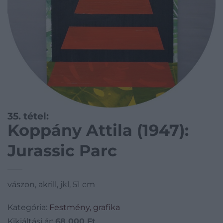
35. tétel:
Koppány Attila (1947):
Jurassic Parc
vászon, akrill, jkl, 51 cm
Kategória:
Festmény, grafika
Kikiáltási ár:
68 000
Ft