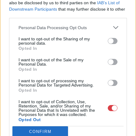
Telefon: 18008123
also be disclosed by us to third parties on the
IAB’s List of
Downstream Participants
that may further disclose it to other
Weboldal:
third parties.
http://www.mugyujtokhaza.hu
Bemutatkozás: 2013 nyarán nyitottuk meg Galériánkat
Personal Data Processing Opt Outs
Budapesten, a II. kerületben. Célunk, hogy az eladók optimális
áron, gyorsan találjanak vevőt műtárgyaikra, az eladók pedig
I want to opt-out of the Sharing of my
personal data.
rendszeresen tudják gazdagítani gyűjteményüket változatos
Opted In
kínálatunkból. Ezért is rendezünk minden második héten,
szerda esténként online árverést! Kedd-től péntek-ig 11.00-este
I want to opt-out of the Sale of my
18.00 óráig várjuk szeretettel az érdeklődőket.
Personal Data.
Opted In
GALÉRIA TOVÁBBI MŰTÁRGYAI
I want to opt-out of processing my
Personal Data for Targeted Advertising.
Opted In
I want to opt-out of Collection, Use,
Retention, Sale, and/or Sharing of my
Personal Data that Is Unrelated with the
Purposes for which it was collected.
Opted Out
KAPCSOLÓDÓ MŰTÁRGYAK
CONFIRM