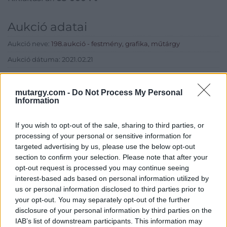
Aukció adatai
Aukció neve:
198.aukció - festmény, grafika, műtárgy
Aukció dátuma: 2021.02.21
Aukció ideje: 18:00
Aukció helye: II. Zsigmond tér 8.
mutargy.com -
Do Not Process My Personal
Information
Tételszám: 35
If you wish to opt-out of the sale, sharing to third parties, or
processing of your personal or sensitive information for
Eladó adatai
targeted advertising by us, please use the below opt-out
Eladó:
Műgyűjtők Háza Kft.
section to confirm your selection. Please note that after your
opt-out request is processed you may continue seeing
Cím: Dudás Attila
interest-based ads based on personal information utilized by
Műgyűjtők Háza kft.
us or personal information disclosed to third parties prior to
Budapest
your opt-out. You may separately opt-out of the further
1023.Bp. Zsigmond tér 11.
disclosure of your personal information by third parties on the
1023
IAB’s list of downstream participants. This information may