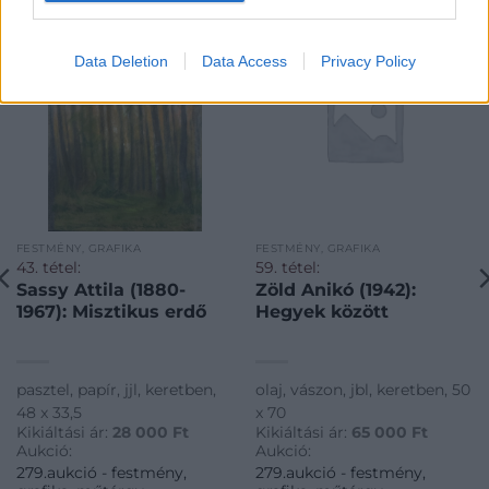
Data Deletion
Data Access
Privacy Policy
FESTMÉNY, GRAFIKA
FESTMÉNY, GRAFIKA
43. tétel:
59. tétel:
Sassy Attila (1880-
Zöld Anikó (1942):
1967): Misztikus erdő
Hegyek között
pasztel, papír, jjl, keretben,
olaj, vászon, jbl, keretben, 50
48 x 33,5
x 70
Kikiáltási ár:
28 000
Ft
Kikiáltási ár:
65 000
Ft
Aukció:
Aukció:
279.aukció - festmény,
279.aukció - festmény,