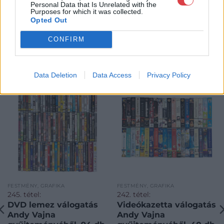
Personal Data that Is Unrelated with the
Purposes for which it was collected.
Opted Out
CONFIRM
KAPCSOLÓDÓ MŰTÁRGYAK
Data Deletion
Data Access
Privacy Policy
FESTMÉNY, GRAFIKA
FESTMÉNY, GRAFIKA
245. tétel:
242. tétel:
DVD lemez válogatás
Videókazetta válogatás
Andy Vajna
Andy Vajna