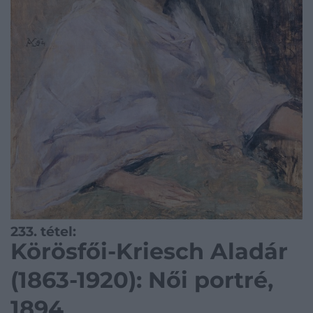
233. tétel:
Körösfői-Kriesch Aladár
(1863-1920): Női portré,
1894