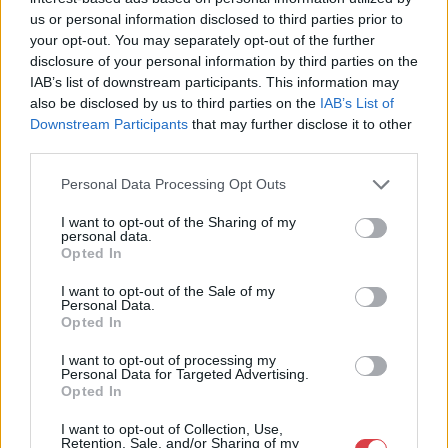
us or personal information disclosed to third parties prior to
Eladó:
Nagyházi Galéria és
your opt-out. You may separately opt-out of the further
Aukciósház
disclosure of your personal information by third parties on the
Cím: Müller Márta
IAB’s list of downstream participants. This information may
Nagyházi Galéria és Aukciósház
also be disclosed by us to third parties on the
IAB’s List of
Kft.
Downstream Participants
that may further disclose it to other
1055 Budapest, Balaton utca 8.
third parties.
Telefon: +361 475 6000 +361
Personal Data Processing Opt Outs
4756005
Weboldal:
I want to opt-out of the Sharing of my
personal data.
http://www.nagyhazi.hu
Opted In
Bemutatkozás: Magas színvonalú festmények és műtárgyak,
bútorok, szőnyegek, üveg, porcelán és ezüst tárgyak, ékszerek,
I want to opt-out of the Sale of my
Personal Data.
néprajzi tárgyak értékesítése és aukcionálása. Hagyatékok és
Opted In
gyűjtemények árverezése. Ingyenes értékbecslés. Árveréseinkre
a tárgyfelvétel folyamatos.
I want to opt-out of processing my
Personal Data for Targeted Advertising.
Opted In
GALÉRIA TOVÁBBI MŰTÁRGYAI
I want to opt-out of Collection, Use,
Retention, Sale, and/or Sharing of my