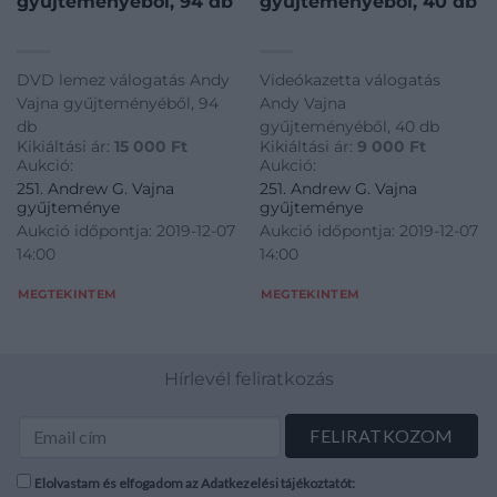
gyűjteményéből, 94 db
gyűjteményéből, 40 db
DVD lemez válogatás Andy
Videókazetta válogatás
Vajna gyűjteményéből, 94
Andy Vajna
db
gyűjteményéből, 40 db
Kikiáltási ár:
15 000
Ft
Kikiáltási ár:
9 000
Ft
Aukció:
Aukció:
251. Andrew G. Vajna
251. Andrew G. Vajna
gyűjteménye
gyűjteménye
Aukció időpontja: 2019-12-07
Aukció időpontja: 2019-12-07
14:00
14:00
MEGTEKINTEM
MEGTEKINTEM
Hírlevél feliratkozás
Elolvastam és elfogadom az Adatkezelési tájékoztatót: