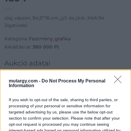
olaj, vászon, 94,5*76 cm, j.j.f.: és j.b.k.: KKA 94
(ligatúrás)
Kategória:
Festmény, grafika
Kikiáltási ár:
380 000
Ft
Aukció adatai
Aukció neve:
243. Régi mesterek, 19. századi művészek
mutargy.com -
Do Not Process My Personal
Aukció dátuma: 2019.05.28
Information
Aukció ideje: 17:00
If you wish to opt-out of the sale, sharing to third parties, or
Aukció helye: Budapest, Balaton utca 8.
processing of your personal or sensitive information for
Tételszám: 233
targeted advertising by us, please use the below opt-out
section to confirm your selection. Please note that after your
opt-out request is processed you may continue seeing
Eladó adatai
interest-based ads based on personal information utilized by