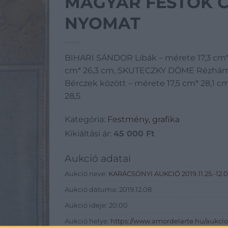
MAGYAR FESTŐK C
NYOMAT
BIHARI SÁNDOR Libák – mérete 17,3 cm*
cm* 26,3 cm, SKUTECZKY DÖME Rézhámo
Bérczek között – mérete 17,5 cm* 28,1 
28,5
Kategória:
Festmény, grafika
Kikiáltási ár:
45 000
Ft
Aukció adatai
Aukció neve:
KARÁCSONYI AUKCIÓ 2019.11.25.-12.08
Aukció dátuma: 2019.12.08
Aukció ideje: 20:00
Aukció helye:
https://www.amordelarte.hu/aukcio