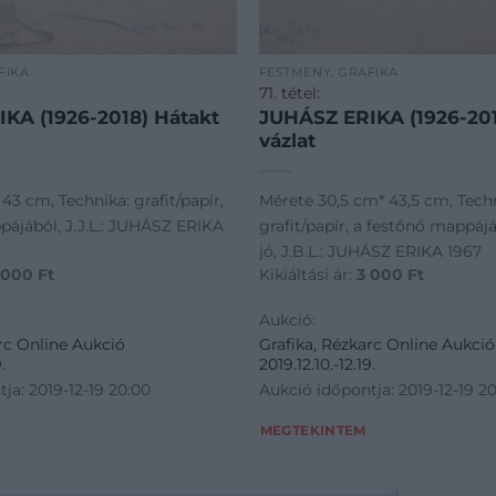
FIKA
FESTMÉNY, GRAFIKA
71. tétel:
KA (1926-2018) Hátakt
JUHÁSZ ERIKA (1926-201
vázlat
43 cm, Technika: grafit/papír,
Mérete 30,5 cm* 43,5 cm, Tech
pájából, J.J.L.: JUHÁSZ ERIKA
grafit/papír, a festőnő mappájá
jó, J.B.L.: JUHÁSZ ERIKA 1967
 000
Ft
Kikiáltási ár:
3 000
Ft
Aukció:
rc Online Aukció
Grafika, Rézkarc Online Aukció
.
2019.12.10.-12.19.
ja: 2019-12-19 20:00
Aukció időpontja: 2019-12-19 2
MEGTEKINTEM