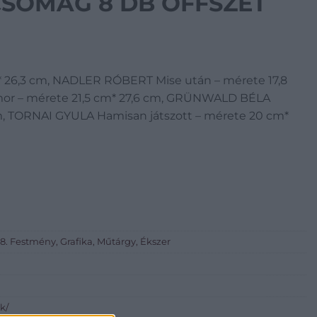
SOMAG 8 DB OFFSZET
 26,3 cm, NADLER RÓBERT Mise után – mérete 17,8
r – mérete 21,5 cm* 27,6 cm, GRÜNWALD BÉLA
cm, TORNAI GYULA Hamisan játszott – mérete 20 cm*
. Festmény, Grafika, Műtárgy, Ékszer
k/