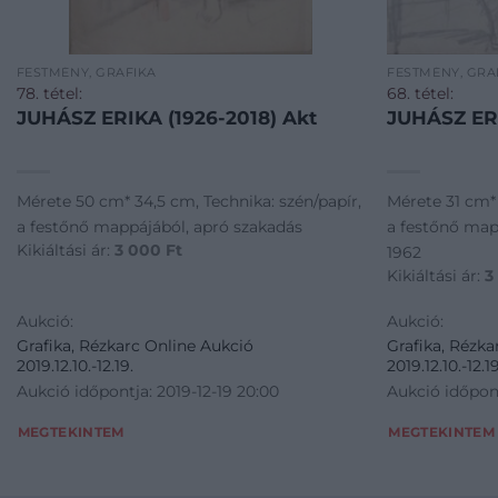
FESTMÉNY, GRAFIKA
FESTMÉNY, GRA
78. tétel:
68. tétel:
JUHÁSZ ERIKA (1926-2018) Akt
JUHÁSZ ERI
Mérete 50 cm* 34,5 cm, Technika: szén/papír,
Mérete 31 cm* 
a festőnő mappájából, apró szakadás
a festőnő map
Kikiáltási ár:
3 000
Ft
1962
Kikiáltási ár:
3
Aukció:
Aukció:
Grafika, Rézkarc Online Aukció
Grafika, Rézka
2019.12.10.-12.19.
2019.12.10.-12.19
Aukció időpontja: 2019-12-19 20:00
Aukció időpont
MEGTEKINTEM
MEGTEKINTEM