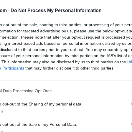
Tételszám: 178
com -
Do Not Process My Personal Information
Eladó adatai
to opt-out of the sale, sharing to third parties, or processing of your per
Eladó:
Amo
formation for targeted advertising by us, please use the below opt-out s
r selection. Please note that after your opt-out request is processed y
Cím: Rádul
eing interest-based ads based on personal information utilized by us or
Amor Del Ar
disclosed to third parties prior to your opt-out. You may separately opt-
Sopron
losure of your personal information by third parties on the IAB’s list of
062023910
. This information may also be disclosed by us to third parties on the
IA
9400
Participants
that may further disclose it to other third parties.
Telefon: 0
Weboldal:
Bemutatkozás: A cég főtevékenysége minden olya
l Data Processing Opt Outs
műtárgyak adás-vételével, bizományosi értékesít
szervezésével és lebonyolításával. A weboldalon e
o opt-out of the Sharing of my personal data.
felület is, mely által bárki számára lehetőség nyí
In
GALÉRIA TOVÁBBI MŰTÁRGYAI
o opt-out of the Sale of my Personal Data.
In