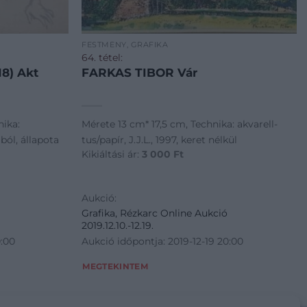
FESTMÉNY, GRAFIKA
64. tétel:
8) Akt
FARKAS TIBOR Vár
nika:
Mérete 13 cm* 17,5 cm, Technika: akvarell-
ból, állapota
tus/papír, J.J.L., 1997, keret nélkül
Kikiáltási ár:
3 000
Ft
Aukció:
Grafika, Rézkarc Online Aukció
2019.12.10.-12.19.
0:00
Aukció időpontja: 2019-12-19 20:00
MEGTEKINTEM