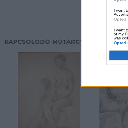
I want 
Advertis
Opted 
I want t
of my P
was col
KAPCSOLÓDÓ MŰTÁRGYAK
Opted 