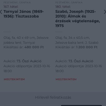
FESTMÉNY, GRAFIKA
FESTMÉNY, GRAFIKA
167. tétel:
180. tétel:
Tornyai János (1869-
Szabó, Joseph (1925-
1936): Tisztaszoba
2010): Álmok és
érzések végtelensége,
1975
Olaj, fa, 40 x 49 cm, Jelezve
Olaj, fa, 34 x 40,5 cm,
jobbra lent: Tornyai
Jelezve balra lent: J. Szabó
Kikiáltási ár:
480 000
Ft
Kikiáltási ár:
1 200 000
Ft
Aukció:
73. Őszi Aukció
Aukció:
73. Őszi Aukció
Aukció időpontja: 2023-10-16
Aukció időpontja: 2023-10-16
18:00
18:00
MEGTEKINTEM
MEGTEKINTEM
Hírlevél feliratkozás