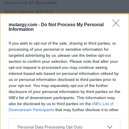
Aukció neve:
67. Őszi aukció
Aukció dátuma: 2021.10.17
Aukció ideje: 18:00
mutargy.com -
Do Not Process My Personal
Information
Aukció helye: Budapest Kongresszusi Központ
Tételszám: 64
If you wish to opt-out of the sale, sharing to third parties, or
processing of your personal or sensitive information for
Eladó adatai
targeted advertising by us, please use the below opt-out
section to confirm your selection. Please note that after your
Eladó:
Virág Judit Galéria
opt-out request is processed you may continue seeing
interest-based ads based on personal information utilized by
Cím: Nemes Zsófia
us or personal information disclosed to third parties prior to
Mű-Terem Galéria Kft.
your opt-out. You may separately opt-out of the further
1055 Budapest, Falk Miksa u. 30
disclosure of your personal information by third parties on the
Telefon: 36-1-312-2071, 269-4681 269-4681
IAB’s list of downstream participants. This information may
also be disclosed by us to third parties on the
IAB’s List of
Weboldal:
http://www.viragjuditgaleria.hu
Downstream Participants
that may further disclose it to other
Bemutatkozás: Kiemelkedő kvalitású 19. és 20. századi magyar
third parties.
festészet és szecessziós Zsolnay kerámiák adás-vétele és
aukcionálása. Exkluzív aukciók évente 3 alkalommal.
Personal Data Processing Opt Outs