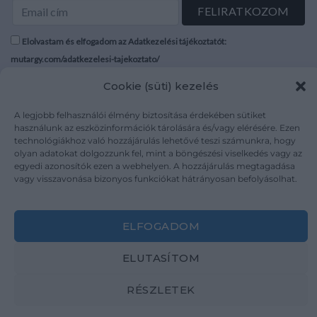
Elolvastam és elfogadom az Adatkezelési tájékoztatót:
mutargy.com/adatkezelesi-tajekoztato/
Cookie (süti) kezelés
Rólunk
Áraink
Médiaajánlat
ÁSZF
A legjobb felhasználói élmény biztosítása érdekében sütiket
használunk az eszközinformációk tárolására és/vagy elérésére. Ezen
Karrier
Adatvédelem
technológiákhoz való hozzájárulás lehetővé teszi számunkra, hogy
Kapcsolat
Impresszum
olyan adatokat dolgozzunk fel, mint a böngészési viselkedés vagy az
egyedi azonosítók ezen a webhelyen. A hozzájárulás megtagadása
vagy visszavonása bizonyos funkciókat hátrányosan befolyásolhat.
Kövesse a műtárgy.com-ot
ELFOGADOM
ELUTASÍTOM
Weboldal és Webshop készítés:
Ferenczi Sándor
RÉSZLETEK
Copyright 2026 ©
Mutargy.com