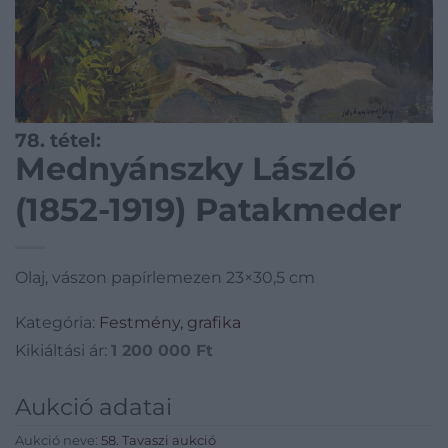
78. tétel:
Mednyánszky László
(1852-1919) Patakmeder
Olaj, vászon papírlemezen 23×30,5 cm
Kategória:
Festmény, grafika
Kikiáltási ár:
1 200 000
Ft
Aukció adatai
Aukció neve:
58. Tavaszi aukció