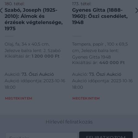
180. tétel:
173. tétel:
Szabó, Joseph (1925-
Gyenes Gitta (1888-
2010): Álmok és
1960): Őszi csendélet,
érzések végtelensége,
1948
1975
Olaj, fa, 34 x 40,5 cm,
Tempera, papír , 100 x 69,5
Jelezve balra lent: J. Szabó
cm, Jelezve balra lent:
Kikiáltási ár:
1 200 000
Ft
Gyenes Gitta 1948
Kikiáltási ár:
440 000
Ft
Aukció:
73. Őszi Aukció
Aukció:
73. Őszi Aukció
Aukció időpontja: 2023-10-16
Aukció időpontja: 2023-10-16
18:00
18:00
MEGTEKINTEM
MEGTEKINTEM
Hírlevél feliratkozás