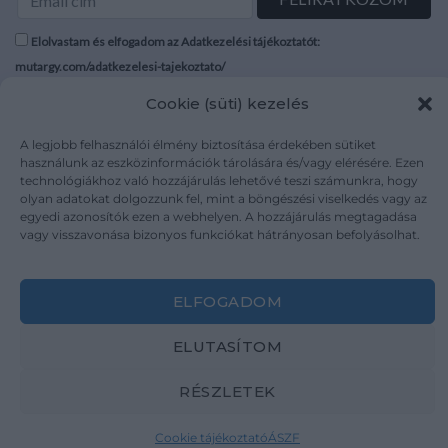
Elolvastam és elfogadom az Adatkezelési tájékoztatót:
mutargy.com/adatkezelesi-tajekoztato/
Cookie (süti) kezelés
Rólunk
Áraink
Médiaajánlat
ÁSZF
A legjobb felhasználói élmény biztosítása érdekében sütiket
használunk az eszközinformációk tárolására és/vagy elérésére. Ezen
Karrier
Adatvédelem
technológiákhoz való hozzájárulás lehetővé teszi számunkra, hogy
Kapcsolat
Impresszum
olyan adatokat dolgozzunk fel, mint a böngészési viselkedés vagy az
egyedi azonosítók ezen a webhelyen. A hozzájárulás megtagadása
vagy visszavonása bizonyos funkciókat hátrányosan befolyásolhat.
Kövesse a műtárgy.com-ot
ELFOGADOM
ELUTASÍTOM
Weboldal és Webshop készítés:
Ferenczi Sándor
RÉSZLETEK
Copyright 2026 ©
Mutargy.com
Cookie tájékoztató
ÁSZF