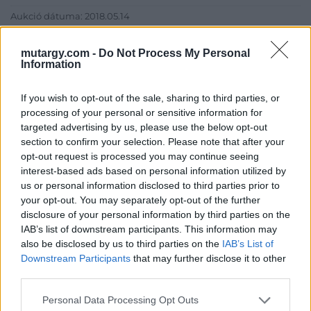
Aukció dátuma: 2018.05.14
Aukció ideje: 18:00
mutargy.com -
Do Not Process My Personal
Aukció helye: Budapest Kongresszusi Központ
Information
Tételszám: 78
If you wish to opt-out of the sale, sharing to third parties, or
processing of your personal or sensitive information for
Eladó adatai
targeted advertising by us, please use the below opt-out
section to confirm your selection. Please note that after your
Eladó:
Virág Judit Galéria
opt-out request is processed you may continue seeing
Cím: Nemes Zsófia
interest-based ads based on personal information utilized by
Mű-Terem Galéria Kft.
us or personal information disclosed to third parties prior to
1055 Budapest, Falk Miksa u. 30
your opt-out. You may separately opt-out of the further
disclosure of your personal information by third parties on the
Telefon: 36-1-312-2071, 269-4681 269-4681
IAB’s list of downstream participants. This information may
Weboldal:
http://www.viragjuditgaleria.hu
also be disclosed by us to third parties on the
IAB’s List of
Downstream Participants
that may further disclose it to other
Bemutatkozás: Kiemelkedő kvalitású 19. és 20. századi magyar
third parties.
festészet és szecessziós Zsolnay kerámiák adás-vétele és
aukcionálása. Exkluzív aukciók évente 3 alkalommal.
Personal Data Processing Opt Outs