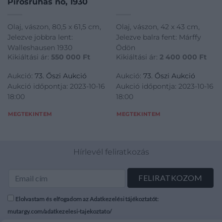
Pirosruhás nő, 1930
Olaj, vászon, 80,5 x 61,5 cm,
Olaj, vászon, 42 x 43 cm,
Jelezve jobbra lent:
Jelezve balra fent: Márffy
Walleshausen 1930
Ödön
Kikiáltási ár:
550 000
Ft
Kikiáltási ár:
2 400 000
Ft
Aukció:
73. Őszi Aukció
Aukció:
73. Őszi Aukció
Aukció időpontja: 2023-10-16
Aukció időpontja: 2023-10-16
18:00
18:00
MEGTEKINTEM
MEGTEKINTEM
Hírlevél feliratkozás
Elolvastam és elfogadom az Adatkezelési tájékoztatót:
mutargy.com/adatkezelesi-tajekoztato/