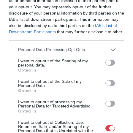
us or personal information disclosed to third parties prior to
Aukció helye: Budapest Kongresszusi Központ Pátria terem
your opt-out. You may separately opt-out of the further
disclosure of your personal information by third parties on the
Tételszám: 7
IAB’s list of downstream participants. This information may
also be disclosed by us to third parties on the
IAB’s List of
Eladó adatai
Downstream Participants
that may further disclose it to other
third parties.
Eladó:
Virág Judit Galéria
Personal Data Processing Opt Outs
Cím: Nemes Zsófia
Mű-Terem Galéria Kft.
I want to opt-out of the Sharing of my
1055 Budapest, Falk Miksa u. 30
personal data.
Opted In
Telefon: 36-1-312-2071, 269-4681 269-4681
I want to opt-out of the Sale of my
Weboldal:
http://www.viragjuditgaleria.hu
Personal Data.
Opted In
Bemutatkozás: Kiemelkedő kvalitású 19. és 20. századi magyar
festészet és szecessziós Zsolnay kerámiák adás-vétele és
I want to opt-out of processing my
aukcionálása. Exkluzív aukciók évente 3 alkalommal.
Personal Data for Targeted Advertising.
Opted In
GALÉRIA TOVÁBBI MŰTÁRGYAI
I want to opt-out of Collection, Use,
Retention, Sale, and/or Sharing of my
Personal Data that Is Unrelated with the