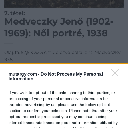
7. tétel:
Medveczky Jenő (1902-
1969): Női portré, 1938
Olaj, fa, 52,5 x 32,5 cm, Jelezve balra lent: Medveczky
938.
Kategória:
Festmény, grafika
mutargy.com -
Do Not Process My Personal
Information
Kikiáltási ár:
220 000
Ft
If you wish to opt-out of the sale, sharing to third parties, or
Aukció adatai
processing of your personal or sensitive information for
targeted advertising by us, please use the below opt-out
Aukció neve:
71. Aukció
section to confirm your selection. Please note that after your
Aukció dátuma: 2022.12.19
opt-out request is processed you may continue seeing
interest-based ads based on personal information utilized by
Aukció ideje: 18:00