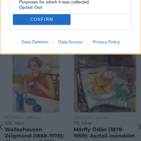
Purposes for which it was collected.
Opted Out
CONFIRM
KAPCSOLÓDÓ MŰTÁRGYAK
Data Deletion
Data Access
Privacy Policy
FESTMÉNY, GRAFIKA
FESTMÉNY, GRAFIKA
169. tétel:
171. tétel:
Walleshausen
Márffy Ödön (1878-
Zsigmond (1888-1978):
1959): Asztali csendélet