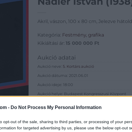
Nádler István (1938)
Akril, vászon, 100 x 80 cm, Jelezve hátold
Kategória:
Festmény, grafika
Kikiáltási ár:
15 000 000
Ft
Aukció adatai
Aukció neve:
5. Kortárs aukció
Aukció dátuma: 2021.06.01
Aukció ideje: 18:00
Aukció helye: Budapest Kongresszusi Központ
Tételszám: 63
com -
Do Not Process My Personal Information
Eladó adatai
to opt-out of the sale, sharing to third parties, or processing of your per
formation for targeted advertising by us, please use the below opt-out s
Eladó:
Virág Judit Galéria