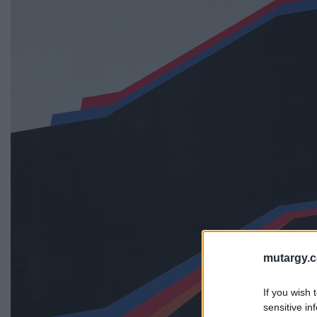
mutargy.
If you wish 
sensitive in