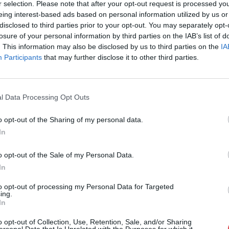
r selection. Please note that after your opt-out request is processed y
Cím: Nemes Zsófia
eing interest-based ads based on personal information utilized by us or
Mű-Terem Galéria Kft.
disclosed to third parties prior to your opt-out. You may separately opt-
1055 Budapest, Falk Miksa u. 
losure of your personal information by third parties on the IAB’s list of
Telefon: 36-1-312-2071, 269-46
. This information may also be disclosed by us to third parties on the
IA
Participants
that may further disclose it to other third parties.
Weboldal:
http://www.viragjud
Bemutatkozás: Kiemelkedő kvalitású 19. és 20. sz
vétele és aukcionálása. Exkluzív aukciók évente 
l Data Processing Opt Outs
GALÉRIA TOVÁBBI MŰTÁRGYAI
o opt-out of the Sharing of my personal data.
In
o opt-out of the Sale of my Personal Data.
In
to opt-out of processing my Personal Data for Targeted
ing.
In
o opt-out of Collection, Use, Retention, Sale, and/or Sharing