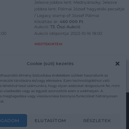
Jelezve jobbra lent: Mednyánszky; Jelezve
jobbra lent: Pálmai József hagyatéki pecsétje
/ Legacy stamp of József Pálmai
Kikiáltási ár:
460 000
Ft
Aukció:
73. Őszi Aukció
8:00
Aukció időpontja: 2023-10-16 18:00
MEGTEKINTEM
Cookie (süti) kezelés
elhasználói élmény biztosítása érdekében sütiket használunk az
mációk tárolására és/vagy elérésére. Ezen technológiákhoz való
m/adatkezelesi-tajekoztato/
s lehetővé teszi számunkra, hogy olyan adatokat dolgozzunk fel, mint
i viselkedés vagy az egyedi azonosítók ezen a webhelyen. A
ás megtagadása vagy visszavonása bizonyos funkciókat hátrányosan
at.
Kövesse a műtárgy.com-ot
OGADOM
ELUTASÍTOM
RÉSZLETEK