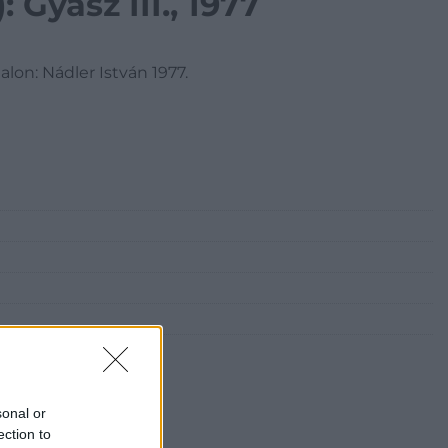
: Gyász III., 1977
alon: Nádler István 1977.
sonal or
ection to