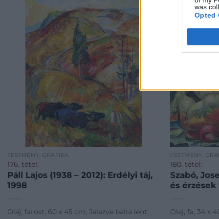
of my P
was col
Opted 
FESTMÉNY, GRAFIKA
FESTMÉNY, GRA
176. tétel:
180. tétel:
Páll Lajos (1938 – 2012): Erdélyi táj,
Szabó, Jos
1998
és érzések
Olaj, farost, 60 x 45 cm, Jelezve balra lent:
Olaj, fa, 34 x 4