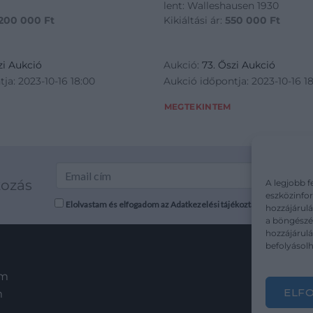
lent: Walleshausen 1930
 200 000
Ft
Kikiáltási ár:
550 000
Ft
zi Aukció
Aukció:
73. Őszi Aukció
ja: 2023-10-16 18:00
Aukció időpontja: 2023-10-16 1
MEGTEKINTEM
kozás
A legjobb f
eszközinfor
Elolvastam és elfogadom az Adatkezelési tájékoztatót: mutargy.co
hozzájárulá
a böngészés
hozzájárul
befolyásolh
em
ELF
m