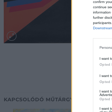
confirm you
continue se
information 
further disc
participants
Downstream 
Persona
I want t
Opted 
I want t
Opted 
I want 
Advertis
KAPCSOLÓDÓ MŰTÁRGYAK
Opted 
I want t