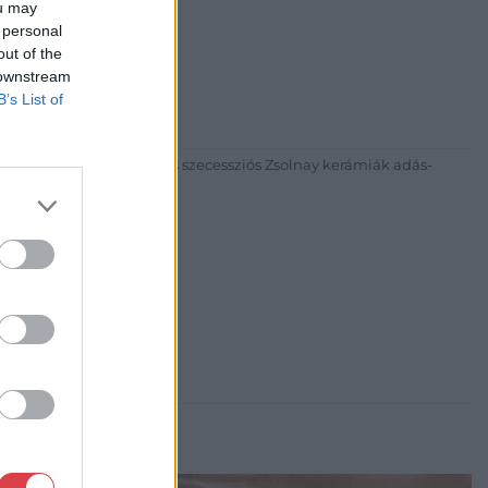
ou may
 personal
out of the
30
 downstream
81 269-4681
B’s List of
itgaleria.hu
ázadi magyar festészet és szecessziós Zsolnay kerámiák adás-
3 alkalommal.