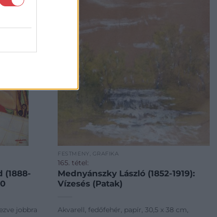
FESTMÉNY, GRAFIKA
165. tétel:
 (1888-
Mednyánszky László (1852-1919):
30
Vízesés (Patak)
lezve jobbra
Akvarell, fedőfehér, papír, 30,5 x 38 cm,