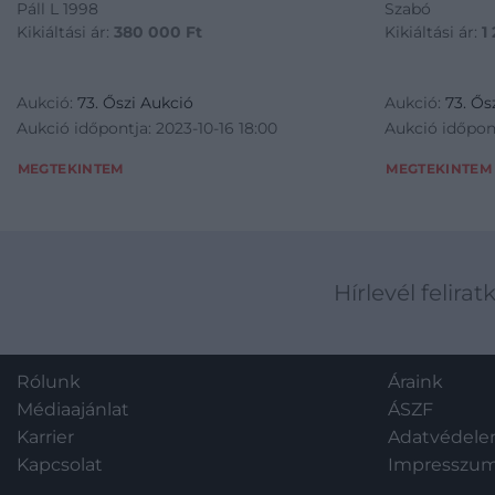
Páll L 1998
Szabó
Kikiáltási ár:
380 000
Ft
Kikiáltási ár:
1
Aukció:
73. Őszi Aukció
Aukció:
73. Ős
Aukció időpontja: 2023-10-16 18:00
Aukció időpont
MEGTEKINTEM
MEGTEKINTEM
Hírlevél felirat
Rólunk
Áraink
Médiaajánlat
ÁSZF
Karrier
Adatvédel
Kapcsolat
Impresszu