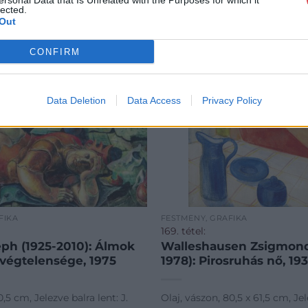
ersonal Data that Is Unrelated with the Purposes for which it
lected.
Out
CONFIRM
Data Deletion
Data Access
Privacy Policy
FIKA
FESTMÉNY, GRAFIKA
169. tétel:
eph (1925-2010): Álmok
Walleshausen Zsigmond
 végtelensége, 1975
1978): Pirosruhás nő, 19
0,5 cm, Jelezve balra lent: J.
Olaj, vászon, 80,5 x 61,5 cm, Je