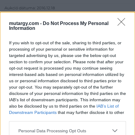
Aukció dátuma: 2016.12.18
Aukció ideje: 18:00
mutargy.com -
Do Not Process My Personal
Aukció helye: Budapest Kongresszusi Központ
Information
Tételszám: 32
If you wish to opt-out of the sale, sharing to third parties, or
processing of your personal or sensitive information for
Eladó adatai
targeted advertising by us, please use the below opt-out
section to confirm your selection. Please note that after your
Eladó:
Virág Judit Galéria
opt-out request is processed you may continue seeing
interest-based ads based on personal information utilized by
Cím: Nemes Zsófia
us or personal information disclosed to third parties prior to
Mű-Terem Galéria Kft.
1055 Budapest, Falk Miksa u. 30
your opt-out. You may separately opt-out of the further
disclosure of your personal information by third parties on the
Telefon: 36-1-312-2071, 269-4681 269-4681
IAB’s list of downstream participants. This information may
Weboldal:
http://www.viragjuditgaleria.hu
also be disclosed by us to third parties on the
IAB’s List of
Downstream Participants
that may further disclose it to other
Bemutatkozás: Kiemelkedő kvalitású 19. és 20. századi magyar
third parties.
festészet és szecessziós Zsolnay kerámiák adás-vétele és
aukcionálása. Exkluzív aukciók évente 3 alkalommal.
Personal Data Processing Opt Outs