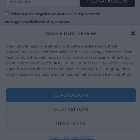
Elolvastam és elfogadom az Adatkezelési tájékoztatót:
mutargy.com/adatkezelesi-tajekoztato/
Cookie (süti) kezelés
Rólunk
Áraink
Médiaajánlat
ÁSZF
A legjobb felhasználói élmény biztosítása érdekében sütiket
használunk az eszközinformációk tárolására és/vagy elérésére. Ezen
Karrier
Adatvédelem
technológiákhoz való hozzájárulás lehetővé teszi számunkra, hogy
Kapcsolat
Impresszum
olyan adatokat dolgozzunk fel, mint a böngészési viselkedés vagy az
egyedi azonosítók ezen a webhelyen. A hozzájárulás megtagadása
vagy visszavonása bizonyos funkciókat hátrányosan befolyásolhat.
Kövesse a műtárgy.com-ot
ELFOGADOM
ELUTASÍTOM
Weboldal és Webshop készítés:
Ferenczi Sándor
RÉSZLETEK
Copyright 2026 ©
Mutargy.com
Cookie tájékoztató
ÁSZF