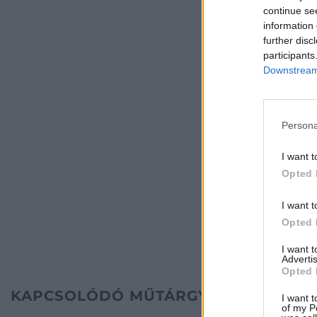
continue se
information 
further disc
participants
Downstream 
Persona
I want t
Opted 
I want t
Opted 
I want 
Advertis
Opted 
KAPCSOLÓDÓ MŰTÁRGYAK
I want t
of my P