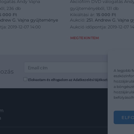
logatás Andy Vajna
Akciófilm DVD válogatás Andy
ől, 236 db
gyűjteményéből, 131 db
5 000
Ft
Kikiáltási ár:
15 000
Ft
Andrew G. Vajna gyűjteménye
Aukció:
251. Andrew G. Vajna 
ja: 2019-12-07 14:00
Aukció időpontja: 2019-12-07 1
MEGTEKINTEM
kozás
A legjobb f
eszközinfor
Elolvastam és elfogadom az Adatkezelési tájékoztatót: mutargy.co
hozzájárulá
a böngészés
hozzájárul
befolyásolh
em
ELF
m