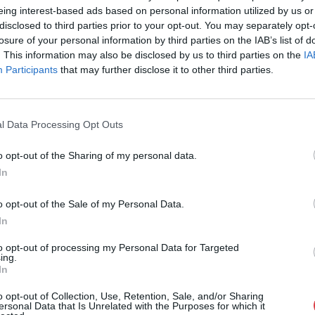
eing interest-based ads based on personal information utilized by us or
Cím: Müller M
disclosed to third parties prior to your opt-out. You may separately opt-
Nagyházi Galér
losure of your personal information by third parties on the IAB’s list of
1055 Budapest,
. This information may also be disclosed by us to third parties on the
IA
Telefon: +361 
Participants
that may further disclose it to other third parties.
Weboldal:
htt
Bemutatkozás: Magas színvonalú festmények és m
ékszerek, néprajzi tárgyak értékesítése és aukc
l Data Processing Opt Outs
értékbecslés. Árveréseinkre a tárgyfelvétel folyam
o opt-out of the Sharing of my personal data.
GALÉRIA TOVÁBBI MŰTÁRGYAI
In
o opt-out of the Sale of my Personal Data.
In
to opt-out of processing my Personal Data for Targeted
ing.
In
o opt-out of Collection, Use, Retention, Sale, and/or Sharing
ersonal Data that Is Unrelated with the Purposes for which it