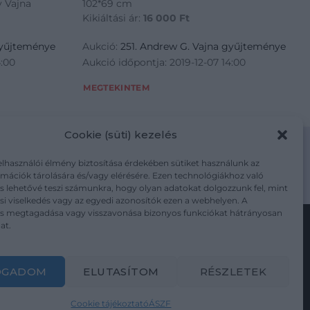
 Vajna
102*69 cm
Kikiáltási ár:
16 000
Ft
gyűjteménye
Aukció:
251. Andrew G. Vajna gyűjteménye
4:00
Aukció időpontja: 2019-12-07 14:00
MEGTEKINTEM
Cookie (süti) kezelés
elhasználói élmény biztosítása érdekében sütiket használunk az
mációk tárolására és/vagy elérésére. Ezen technológiákhoz való
m/adatkezelesi-tajekoztato/
s lehetővé teszi számunkra, hogy olyan adatokat dolgozzunk fel, mint
i viselkedés vagy az egyedi azonosítók ezen a webhelyen. A
ás megtagadása vagy visszavonása bizonyos funkciókat hátrányosan
at.
Kövesse a műtárgy.com-ot
OGADOM
ELUTASÍTOM
RÉSZLETEK
Cookie tájékoztató
ÁSZF