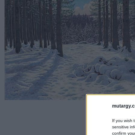
mutargy.
If you wish 
sensitive in
confirm you