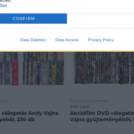
lected.
Out
CONFIRM
Data Deletion
Data Access
Privacy Policy
FIKA
FESTMÉNY, GRAFIKA
240. tétel:
válogatás Andy Vajna
Akciófilm DVD válogatá
éből, 236 db
Vajna gyűjteményéből, 