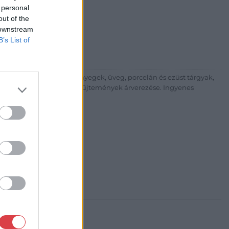
 personal
árta
out of the
ia és Aukciósház Kft.
 downstream
 Balaton utca 8.
B’s List of
475 6000 +361 4756005
p://www.nagyhazi.hu
űtárgyak, bútorok, szőnyegek, üveg, porcelán és ezüst tárgyak,
ionálása. Hagyatékok és gyűjtemények árverezése. Ingyenes
atos.