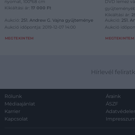
nyomat, 100*68 cm
DVD lemez vá
Kikiáltási ár:
17 000
Ft
gyűjteményéb
Kikiáltási ár:
2
Aukció:
251. Andrew G. Vajna gyűjteménye
Aukció:
251. 
Aukció időpontja: 2019-12-07 14:00
Aukció időpont
MEGTEKINTEM
MEGTEKINTEM
Hírlevél felirat
Rólunk
Áraink
Médiaajánlat
ÁSZF
Karrier
Adatvédel
Kapcsolat
Impresszu