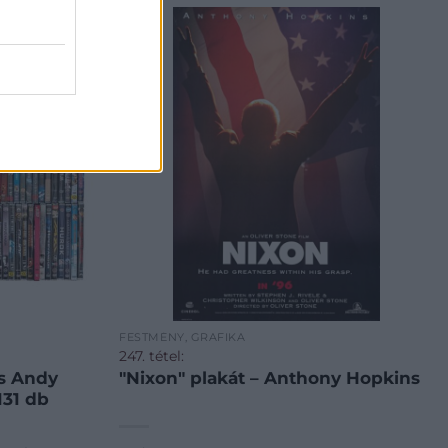
FESTMÉNY, GRAFIKA
247. tétel:
s Andy
"Nixon" plakát – Anthony Hopkins
131 db