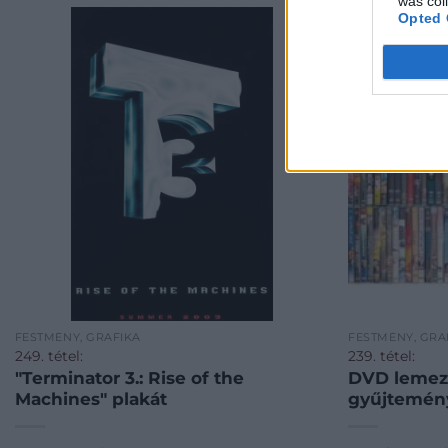
was col
Opted 
FESTMÉNY, GRAFIKA
FESTMÉNY, GRA
249. tétel:
239. tétel:
"Terminator 3.: Rise of the
DVD lemez 
Machines" plakát
gyűjtemény