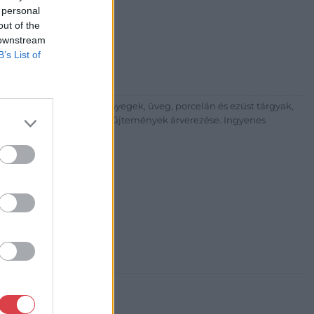
 personal
árta
out of the
ia és Aukciósház Kft.
 downstream
 Balaton utca 8.
B’s List of
475 6000 +361 4756005
p://www.nagyhazi.hu
űtárgyak, bútorok, szőnyegek, üveg, porcelán és ezüst tárgyak,
ionálása. Hagyatékok és gyűjtemények árverezése. Ingyenes
atos.