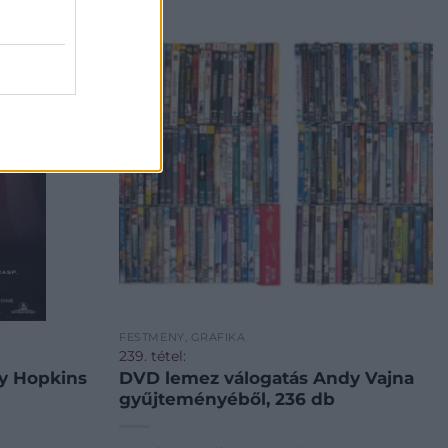
FESTMÉNY, GRAFIKA
239. tétel:
ny Hopkins
DVD lemez válogatás Andy Vajna
gyűjteményéből, 236 db