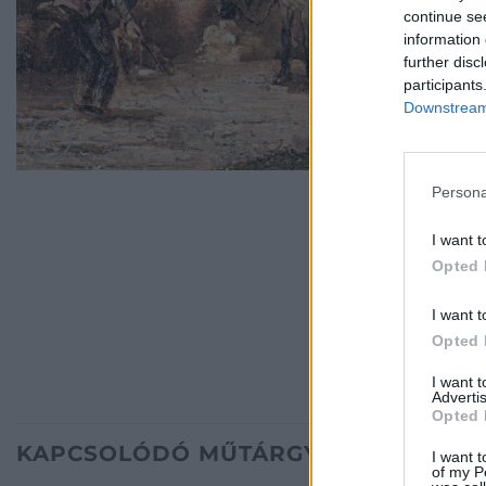
continue se
information 
further disc
participants
Downstream 
Persona
I want t
Opted 
I want t
Opted 
I want 
Advertis
Opted 
KAPCSOLÓDÓ MŰTÁRGYAK
I want t
of my P