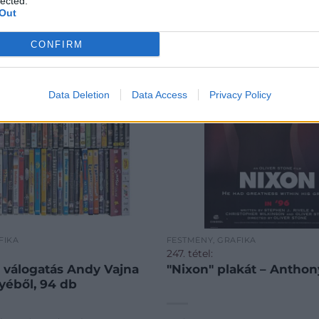
lected.
Out
CONFIRM
Data Deletion
Data Access
Privacy Policy
FIKA
FESTMÉNY, GRAFIKA
247. tétel:
válogatás Andy Vajna
"Nixon" plakát – Antho
éből, 94 db