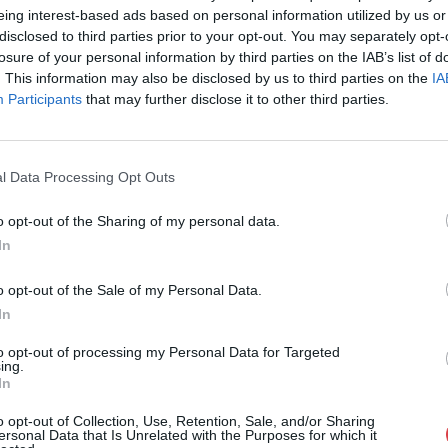
eing interest-based ads based on personal information utilized by us or
Cím: Müller M
disclosed to third parties prior to your opt-out. You may separately opt-
Nagyházi Galér
losure of your personal information by third parties on the IAB’s list of
1055 Budapest,
. This information may also be disclosed by us to third parties on the
IA
Telefon: +361 
Participants
that may further disclose it to other third parties.
Weboldal:
htt
Bemutatkozás: Magas színvonalú festmények és m
ékszerek, néprajzi tárgyak értékesítése és aukc
l Data Processing Opt Outs
értékbecslés. Árveréseinkre a tárgyfelvétel folyam
o opt-out of the Sharing of my personal data.
GALÉRIA TOVÁBBI MŰTÁRGYAI
In
o opt-out of the Sale of my Personal Data.
In
to opt-out of processing my Personal Data for Targeted
ing.
In
o opt-out of Collection, Use, Retention, Sale, and/or Sharing
ersonal Data that Is Unrelated with the Purposes for which it