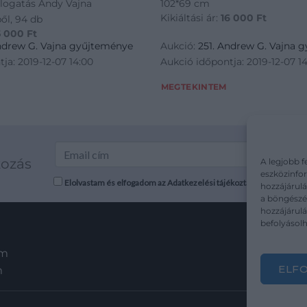
logatás Andy Vajna
102*69 cm
Kikiáltási ár:
16 000
Ft
ől, 94 db
5 000
Ft
Andrew G. Vajna gyűjteménye
Aukció:
251. Andrew G. Vajna 
ja: 2019-12-07 14:00
Aukció időpontja: 2019-12-07 1
MEGTEKINTEM
kozás
A legjobb f
eszközinfor
Elolvastam és elfogadom az Adatkezelési tájékoztatót: mutargy.co
hozzájárulá
a böngészés
hozzájárul
befolyásolh
em
ELF
m