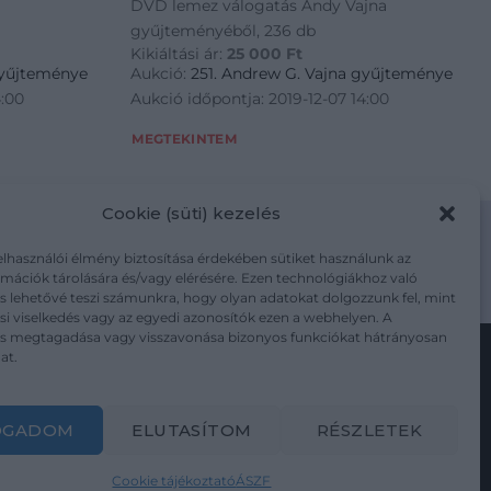
DVD lemez válogatás Andy Vajna
gyűjteményéből, 236 db
Kikiáltási ár:
25 000
Ft
gyűjteménye
Aukció:
251. Andrew G. Vajna gyűjteménye
4:00
Aukció időpontja: 2019-12-07 14:00
MEGTEKINTEM
Cookie (süti) kezelés
elhasználói élmény biztosítása érdekében sütiket használunk az
mációk tárolására és/vagy elérésére. Ezen technológiákhoz való
m/adatkezelesi-tajekoztato/
s lehetővé teszi számunkra, hogy olyan adatokat dolgozzunk fel, mint
i viselkedés vagy az egyedi azonosítók ezen a webhelyen. A
ás megtagadása vagy visszavonása bizonyos funkciókat hátrányosan
at.
Kövesse a műtárgy.com-ot
OGADOM
ELUTASÍTOM
RÉSZLETEK
Cookie tájékoztató
ÁSZF