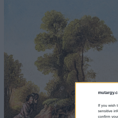
mutargy.
If you wish 
sensitive in
confirm you