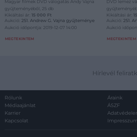
Magyar filmek DVD válogatás Andy Vajna
DVD lemez vá
gyűjteményéből, 25 db
gyűjteményéb
Kikiáltási ár:
15 000
Ft
Kikiáltási ár:
1
Aukció:
251. Andrew G. Vajna gyűjteménye
Aukció:
251. 
Aukció időpontja: 2019-12-07 14:00
Aukció időpont
MEGTEKINTEM
MEGTEKINTEM
Hírlevél felirat
Rólunk
Áraink
Médiaajánlat
ÁSZF
Karrier
Adatvédel
Kapcsolat
Impresszu