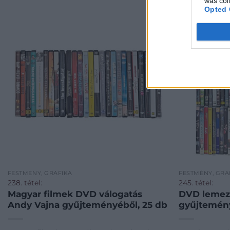
was col
Opted 
FESTMÉNY, GRAFIKA
FESTMÉNY, GRA
238. tétel:
245. tétel:
Magyar filmek DVD válogatás
DVD lemez 
Andy Vajna gyűjteményéből, 25 db
gyűjtemény