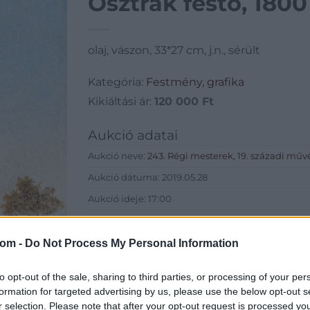
Osztrák festő, 180
olaj, vászon, 33*27 cm, j.n., sérült
Kategória:
Festmény, grafika
Kikiáltási ár:
120 000
Ft
Aukció adatai
Aukció neve:
243. Régi mesterek, 19. századi műv
Aukció dátuma: 2019.05.28
Aukció ideje: 17:00
Aukció helye: Budapest, Balaton utca 8.
Tételszám: 115
com -
Do Not Process My Personal Information
to opt-out of the sale, sharing to third parties, or processing of your per
Eladó adatai
formation for targeted advertising by us, please use the below opt-out s
Eladó:
Nagyház
r selection. Please note that after your opt-out request is processed y