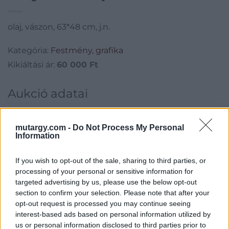
olaj, vászon, 63*48 cm, j.n.
Kategória:
Festmény, grafika
Kikiáltási ár:
60 000
Ft
Aukció adatai
Aukció neve:
243. Régi mesterek, 19. századi művészek
Aukció dátuma: 2019.05.28
mutargy.com -
Do Not Process My Personal
Information
Aukció ideje: 17:00
Aukció helye: Budapest, Balaton utca 8.
If you wish to opt-out of the sale, sharing to third parties, or
processing of your personal or sensitive information for
Tételszám: 98
targeted advertising by us, please use the below opt-out
section to confirm your selection. Please note that after your
opt-out request is processed you may continue seeing
Eladó adatai
interest-based ads based on personal information utilized by
Eladó:
Nagyházi Galéria és
us or personal information disclosed to third parties prior to