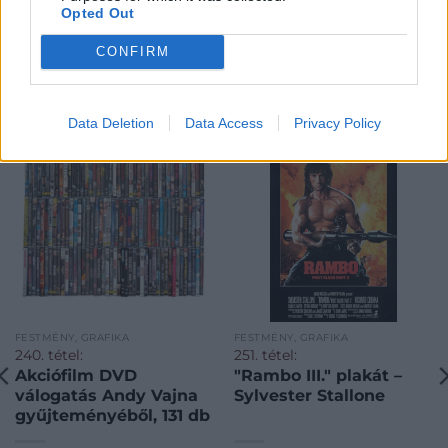
Opted Out
CONFIRM
KAPCSOLÓDÓ MŰTÁRGYAK
Data Deletion
Data Access
Privacy Policy
FESTMÉNY, GRAFIKA
FESTMÉNY, GRAFIKA
240. tétel:
251. tétel:
Akciófilm DVD
"Rambo III." plakát –
válogatás Andy Vajna
Sylvester Stallone
gyűjteményéből, 131 db