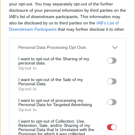
Aukciósház
your opt-out. You may separately opt-out of the further
disclosure of your personal information by third parties on the
Cím: Müller Márta
IAB’s list of downstream participants. This information may
Nagyházi Galéria és Aukciósház
also be disclosed by us to third parties on the
IAB’s List of
Kft.
Downstream Participants
that may further disclose it to other
1055 Budapest, Balaton utca 8.
third parties.
Telefon: +361 475 6000 +361
4756005
Personal Data Processing Opt Outs
Weboldal:
I want to opt-out of the Sharing of my
http://www.nagyhazi.hu
personal data.
Opted In
Bemutatkozás: Magas színvonalú festmények és műtárgyak,
bútorok, szőnyegek, üveg, porcelán és ezüst tárgyak, ékszerek,
I want to opt-out of the Sale of my
néprajzi tárgyak értékesítése és aukcionálása. Hagyatékok és
Personal Data.
gyűjtemények árverezése. Ingyenes értékbecslés. Árveréseinkre
Opted In
a tárgyfelvétel folyamatos.
I want to opt-out of processing my
Personal Data for Targeted Advertising.
GALÉRIA TOVÁBBI MŰTÁRGYAI
Opted In
I want to opt-out of Collection, Use,
Retention, Sale, and/or Sharing of my
Personal Data that Is Unrelated with the
Purposes for which it was collected.