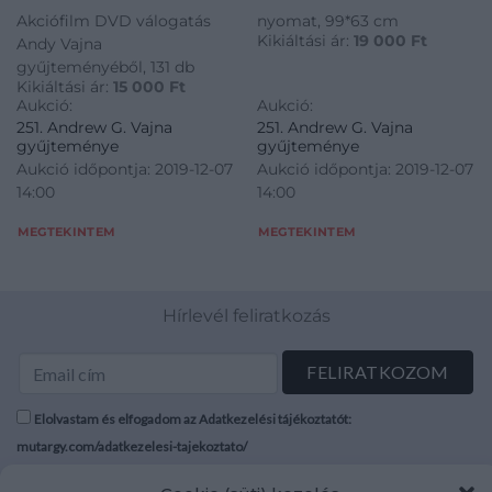
Akciófilm DVD válogatás
nyomat, 99*63 cm
Kikiáltási ár:
19 000
Ft
Andy Vajna
gyűjteményéből, 131 db
Kikiáltási ár:
15 000
Ft
Aukció:
Aukció:
251. Andrew G. Vajna
251. Andrew G. Vajna
gyűjteménye
gyűjteménye
Aukció időpontja: 2019-12-07
Aukció időpontja: 2019-12-07
14:00
14:00
MEGTEKINTEM
MEGTEKINTEM
Hírlevél feliratkozás
Elolvastam és elfogadom az Adatkezelési tájékoztatót:
mutargy.com/adatkezelesi-tajekoztato/