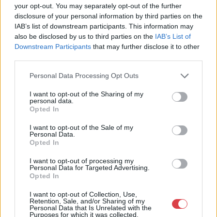
your opt-out. You may separately opt-out of the further
Cím: Müller Márta
disclosure of your personal information by third parties on the
Nagyházi Galéria és Aukciósház
IAB’s list of downstream participants. This information may
Kft.
also be disclosed by us to third parties on the
IAB’s List of
1055 Budapest, Balaton utca 8.
Downstream Participants
that may further disclose it to other
Telefon: +361 475 6000 +361
third parties.
4756005
Personal Data Processing Opt Outs
Weboldal:
http://www.nagyhazi.hu
I want to opt-out of the Sharing of my
personal data.
Bemutatkozás: Magas színvonalú festmények és műtárgyak,
Opted In
bútorok, szőnyegek, üveg, porcelán és ezüst tárgyak, ékszerek,
néprajzi tárgyak értékesítése és aukcionálása. Hagyatékok és
I want to opt-out of the Sale of my
gyűjtemények árverezése. Ingyenes értékbecslés. Árveréseinkre
Personal Data.
a tárgyfelvétel folyamatos.
Opted In
I want to opt-out of processing my
GALÉRIA TOVÁBBI MŰTÁRGYAI
Personal Data for Targeted Advertising.
Opted In
I want to opt-out of Collection, Use,
Retention, Sale, and/or Sharing of my
Personal Data that Is Unrelated with the
Purposes for which it was collected.