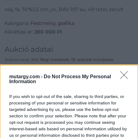
olaj, fa, 74*62,5 cm, j.n., BÁV 107 au. 49 tétel, sérült
Kategória:
Festmény, grafika
Kikiáltási ár:
280 000
Ft
Aukció adatai
Aukció neve:
243. Régi mesterek, 19. századi művészek
Aukció dátuma: 2019.05.28
mutargy.com -
Do Not Process My Personal
Aukció ideje: 17:00
Information
Aukció helye: Budapest, Balaton utca 8.
If you wish to opt-out of the sale, sharing to third parties, or
Tételszám: 75
processing of your personal or sensitive information for
targeted advertising by us, please use the below opt-out
Eladó adatai
section to confirm your selection. Please note that after your
opt-out request is processed you may continue seeing
Eladó:
Nagyházi Galéria és
interest-based ads based on personal information utilized by
Aukciósház
us or personal information disclosed to third parties prior to