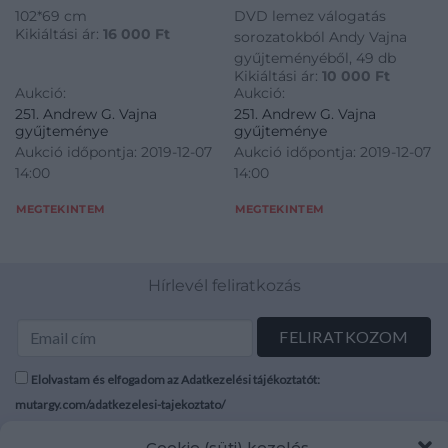
102*69 cm
DVD lemez válogatás
Kikiáltási ár:
16 000
Ft
sorozatokból Andy Vajna
gyűjteményéből, 49 db
Kikiáltási ár:
10 000
Ft
Aukció:
Aukció:
251. Andrew G. Vajna
251. Andrew G. Vajna
gyűjteménye
gyűjteménye
Aukció időpontja: 2019-12-07
Aukció időpontja: 2019-12-07
14:00
14:00
MEGTEKINTEM
MEGTEKINTEM
Hírlevél feliratkozás
Elolvastam és elfogadom az Adatkezelési tájékoztatót:
mutargy.com/adatkezelesi-tajekoztato/
Cookie (süti) kezelés