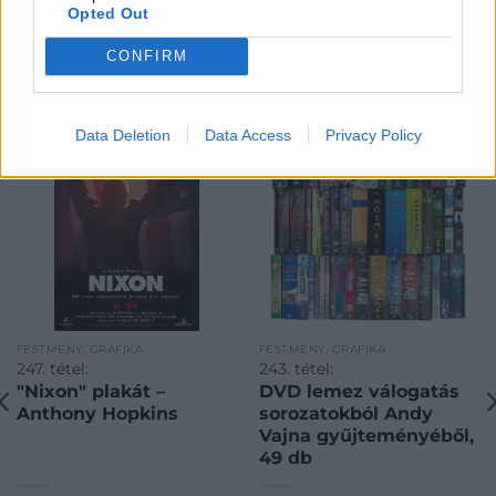
Opted Out
CONFIRM
KAPCSOLÓDÓ MŰTÁRGYAK
Data Deletion
Data Access
Privacy Policy
FESTMÉNY, GRAFIKA
FESTMÉNY, GRAFIKA
247. tétel:
243. tétel:
"Nixon" plakát –
DVD lemez válogatás
Anthony Hopkins
sorozatokból Andy
Vajna gyűjteményéből,
49 db