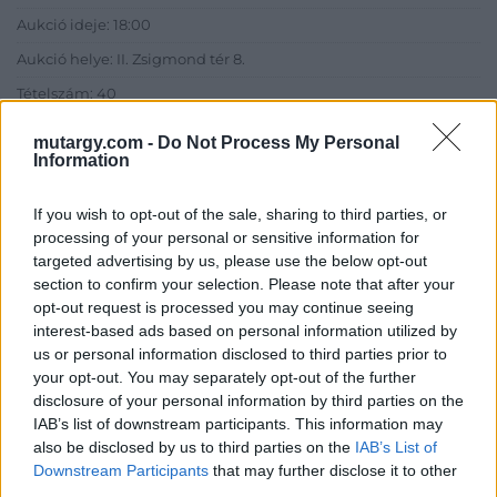
Aukció ideje: 18:00
Aukció helye: II. Zsigmond tér 8.
Tételszám: 40
mutargy.com -
Do Not Process My Personal
Eladó adatai
Information
Eladó:
Műgyűjtők Háza Kft.
If you wish to opt-out of the sale, sharing to third parties, or
Cím: Dudás Attila
processing of your personal or sensitive information for
Műgyűjtők Háza kft.
targeted advertising by us, please use the below opt-out
Budapest
section to confirm your selection. Please note that after your
1023.Bp. Zsigmond tér 11.
opt-out request is processed you may continue seeing
1023
interest-based ads based on personal information utilized by
us or personal information disclosed to third parties prior to
Telefon: 18008123
your opt-out. You may separately opt-out of the further
Weboldal:
disclosure of your personal information by third parties on the
http://www.mugyujtokhaza.hu
IAB’s list of downstream participants. This information may
also be disclosed by us to third parties on the
IAB’s List of
Bemutatkozás: 2013 nyarán nyitottuk meg Galériánkat
Downstream Participants
that may further disclose it to other
Budapesten, a II. kerületben. Célunk, hogy az eladók optimális
third parties.
áron, gyorsan találjanak vevőt műtárgyaikra, az eladók pedig