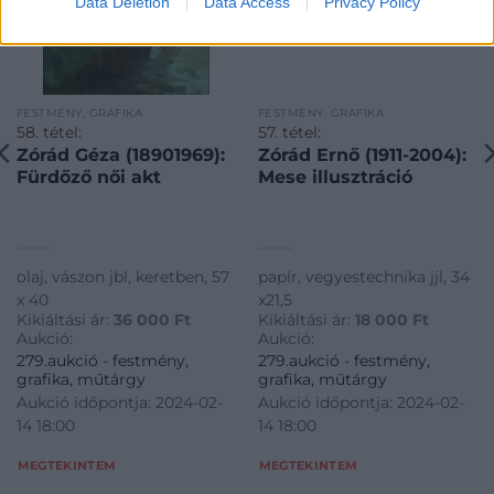
Data Deletion
Data Access
Privacy Policy
FESTMÉNY, GRAFIKA
FESTMÉNY, GRAFIKA
58. tétel:
57. tétel:
Zórád Géza (18901969):
Zórád Ernő (1911-2004):
Fürdőző női akt
Mese illusztráció
olaj, vászon jbl, keretben, 57
papír, vegyestechnika jjl, 34
x 40
x21,5
Kikiáltási ár:
36 000
Ft
Kikiáltási ár:
18 000
Ft
Aukció:
Aukció:
279.aukció - festmény,
279.aukció - festmény,
grafika, műtárgy
grafika, műtárgy
Aukció időpontja: 2024-02-
Aukció időpontja: 2024-02-
14 18:00
14 18:00
MEGTEKINTEM
MEGTEKINTEM