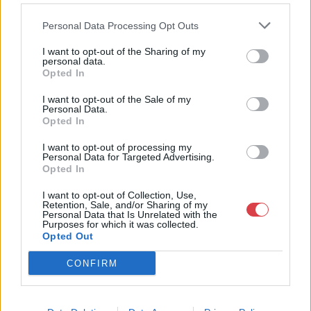
rendszeresen tudják gazdagítani gyűjteményüket változatos
Personal Data Processing Opt Outs
kínálatunkból. Ezért is rendezünk minden második héten,
szerda esténként online árverést! Kedd-től péntek-ig 11.00-este
I want to opt-out of the Sharing of my
18.00 óráig várjuk szeretettel az érdeklődőket.
personal data.
Opted In
GALÉRIA TOVÁBBI MŰTÁRGYAI
I want to opt-out of the Sale of my
Personal Data.
Opted In
I want to opt-out of processing my
Personal Data for Targeted Advertising.
Opted In
I want to opt-out of Collection, Use,
Retention, Sale, and/or Sharing of my
KAPCSOLÓDÓ MŰTÁRGYAK
Personal Data that Is Unrelated with the
Purposes for which it was collected.
Opted Out
CONFIRM