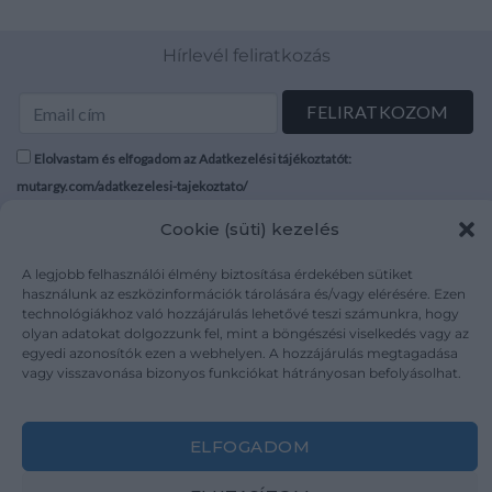
Hírlevél feliratkozás
Elolvastam és elfogadom az Adatkezelési tájékoztatót:
mutargy.com/adatkezelesi-tajekoztato/
Cookie (süti) kezelés
Rólunk
Áraink
Médiaajánlat
ÁSZF
A legjobb felhasználói élmény biztosítása érdekében sütiket
használunk az eszközinformációk tárolására és/vagy elérésére. Ezen
Karrier
Adatvédelem
technológiákhoz való hozzájárulás lehetővé teszi számunkra, hogy
Kapcsolat
Impresszum
olyan adatokat dolgozzunk fel, mint a böngészési viselkedés vagy az
egyedi azonosítók ezen a webhelyen. A hozzájárulás megtagadása
vagy visszavonása bizonyos funkciókat hátrányosan befolyásolhat.
Kövesse a műtárgy.com-ot
ELFOGADOM