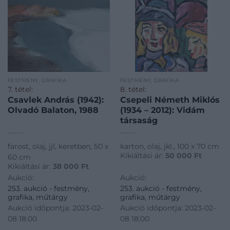
FESTMÉNY, GRAFIKA
FESTMÉNY, GRAFIKA
7. tétel:
8. tétel:
Csavlek András (1942):
Csepeli Németh Miklós
Olvadó Balaton, 1988
(1934 – 2012): Vidám
társaság
farost, olaj, jjl, keretben, 50 x
karton, olaj, jkl., 100 x 70 cm
Kikiáltási ár:
50 000
Ft
60 cm
Kikiáltási ár:
38 000
Ft
Aukció:
Aukció:
253. aukció - festmény,
253. aukció - festmény,
grafika, műtárgy
grafika, műtárgy
Aukció időpontja: 2023-02-
Aukció időpontja: 2023-02-
08 18:00
08 18:00