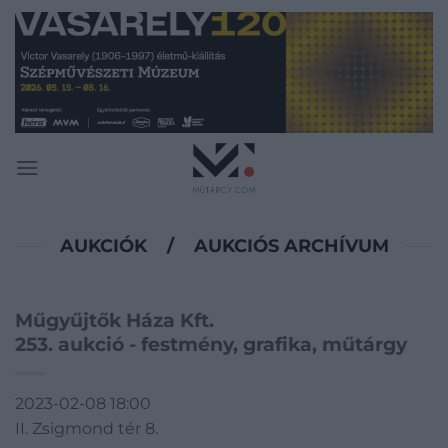
Skip
to
content
AUKCIÓK
/
AUKCIÓS ARCHÍVUM
Műgyűjtők Háza Kft.
253. aukció - festmény, grafika, műtárgy
2023-02-08 18:00
II. Zsigmond tér 8.