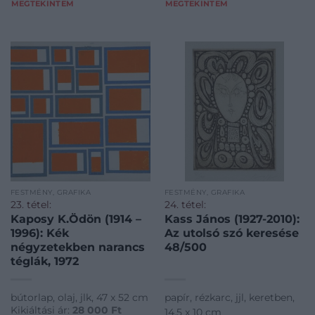
MEGTEKINTEM
MEGTEKINTEM
FESTMÉNY, GRAFIKA
FESTMÉNY, GRAFIKA
23. tétel:
24. tétel:
Kaposy K.Ödön (1914 –
Kass János (1927-2010):
1996): Kék
Az utolsó szó keresése
négyzetekben narancs
48/500
téglák, 1972
bútorlap, olaj, jlk, 47 x 52 cm
papír, rézkarc, jjl, keretben,
Kikiáltási ár:
28 000
Ft
14,5 x 10 cm