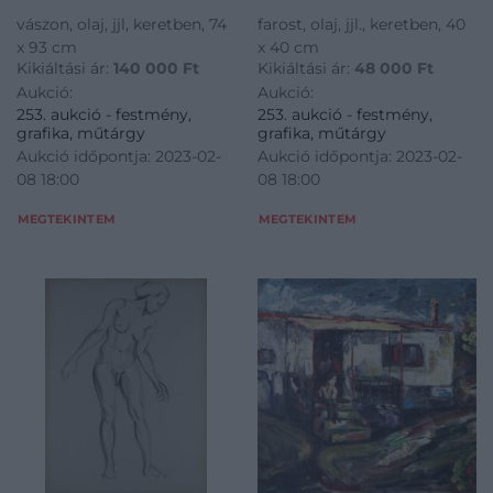
vászon, olaj, jjl, keretben, 74
farost, olaj, jjl., keretben, 40
x 93 cm
x 40 cm
Kikiáltási ár:
140 000
Ft
Kikiáltási ár:
48 000
Ft
Aukció:
Aukció:
253. aukció - festmény,
253. aukció - festmény,
grafika, műtárgy
grafika, műtárgy
Aukció időpontja: 2023-02-
Aukció időpontja: 2023-02-
08 18:00
08 18:00
MEGTEKINTEM
MEGTEKINTEM