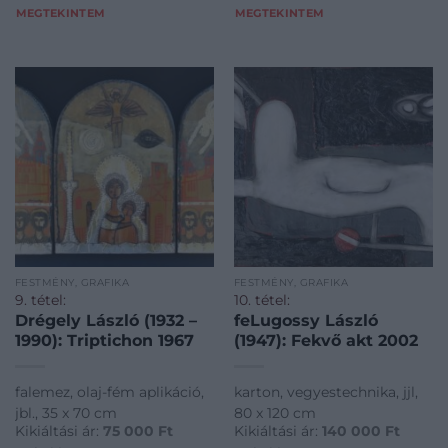
MEGTEKINTEM
MEGTEKINTEM
FESTMÉNY, GRAFIKA
FESTMÉNY, GRAFIKA
9. tétel:
10. tétel:
Drégely László (1932 –
feLugossy László
1990): Triptichon 1967
(1947): Fekvő akt 2002
falemez, olaj-fém aplikáció,
karton, vegyestechnika, jjl,
jbl., 35 x 70 cm
80 x 120 cm
Kikiáltási ár:
75 000
Ft
Kikiáltási ár:
140 000
Ft