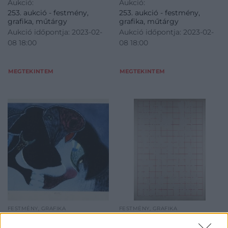
Aukció:
Aukció:
253. aukció - festmény,
253. aukció - festmény,
grafika, műtárgy
grafika, műtárgy
Aukció időpontja: 2023-02-
Aukció időpontja: 2023-02-
08 18:00
08 18:00
MEGTEKINTEM
MEGTEKINTEM
FESTMÉNY, GRAFIKA
FESTMÉNY, GRAFIKA
11. tétel:
12. tétel:
Földi Péter (1949):
Galántai György (1941):