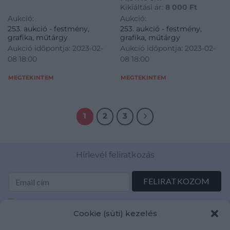
Kikiáltási ár:
8 000
Ft
Aukció:
Aukció:
253. aukció - festmény,
253. aukció - festmény,
grafika, műtárgy
grafika, műtárgy
Aukció időpontja: 2023-02-
Aukció időpontja: 2023-02-
08 18:00
08 18:00
MEGTEKINTEM
MEGTEKINTEM
1
2
3
Hírlevél feliratkozás
Elolvastam és elfogadom az Adatkezelési tájékoztatót:
Cookie (süti) kezelés
mutargy.com/adatkezelesi-tajekoztato/