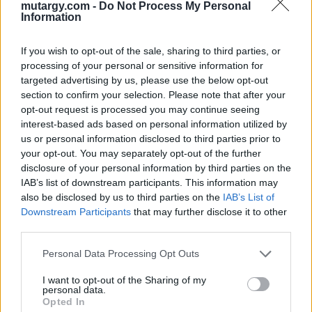
mutargy.com -
Do Not Process My Personal
Rárepülés
Máj transgformation
Information
1977.
If you wish to opt-out of the sale, sharing to third parties, or
merített papír, comp.print
papír, szita, jjl., keretben, 100
processing of your personal or sensitive information for
11/12, jjl, 24 x 36 cm
x 70 cm
targeted advertising by us, please use the below opt-out
Kikiáltási ár:
25 000
Ft
Kikiáltási ár:
65 000
Ft
section to confirm your selection. Please note that after your
Aukció:
Aukció:
opt-out request is processed you may continue seeing
253. aukció - festmény,
253. aukció - festmény,
interest-based ads based on personal information utilized by
grafika, műtárgy
grafika, műtárgy
us or personal information disclosed to third parties prior to
Aukció időpontja: 2023-02-
Aukció időpontja: 2023-02-
your opt-out. You may separately opt-out of the further
08 18:00
08 18:00
disclosure of your personal information by third parties on the
IAB’s list of downstream participants. This information may
MEGTEKINTEM
MEGTEKINTEM
also be disclosed by us to third parties on the
IAB’s List of
Downstream Participants
that may further disclose it to other
third parties.
Personal Data Processing Opt Outs
I want to opt-out of the Sharing of my
personal data.
Opted In