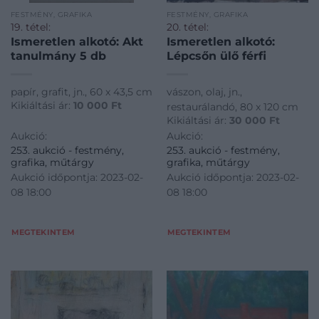
FESTMÉNY, GRAFIKA
FESTMÉNY, GRAFIKA
19. tétel:
20. tétel:
Ismeretlen alkotó: Akt
Ismeretlen alkotó:
tanulmány 5 db
Lépcsőn ülő férfi
papír, grafit, jn., 60 x 43,5 cm
vászon, olaj, jn.,
Kikiáltási ár:
10 000
Ft
restaurálandó, 80 x 120 cm
Kikiáltási ár:
30 000
Ft
Aukció:
Aukció:
253. aukció - festmény,
253. aukció - festmény,
grafika, műtárgy
grafika, műtárgy
Aukció időpontja: 2023-02-
Aukció időpontja: 2023-02-
08 18:00
08 18:00
MEGTEKINTEM
MEGTEKINTEM