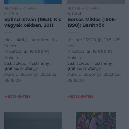
FESTMÉNY, GRAFIKA
FESTMÉNY, GRAFIKA
5. tétel:
6. tétel:
Bálind István (1953): Kis
Borsos Miklós (1906-
vágyak kékben, 2011
1990): Barátnők
plexi, akril, jjl, keretben, 9 x
rézkarc 25/100, jjl., 19,5 x 29
14 cm
cm
Kikiáltási ár:
16 000
Ft
Kikiáltási ár:
16 000
Ft
Aukció:
Aukció:
253. aukció - festmény,
253. aukció - festmény,
grafika, műtárgy
grafika, műtárgy
Aukció időpontja: 2023-02-
Aukció időpontja: 2023-02-
08 18:00
08 18:00
MEGTEKINTEM
MEGTEKINTEM