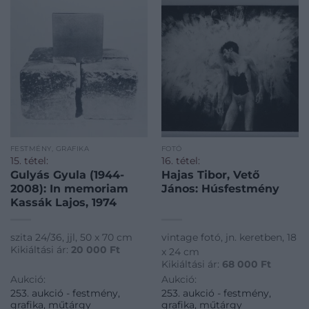
FESTMÉNY, GRAFIKA
FOTÓ
15. tétel:
16. tétel:
Gulyás Gyula (1944-
Hajas Tibor, Vető
2008): In memoriam
János: Húsfestmény
Kassák Lajos, 1974
szita 24/36, jjl, 50 x 70 cm
vintage fotó, jn. keretben, 18
Kikiáltási ár:
20 000
Ft
x 24 cm
Kikiáltási ár:
68 000
Ft
Aukció:
Aukció:
253. aukció - festmény,
253. aukció - festmény,
grafika, műtárgy
grafika, műtárgy