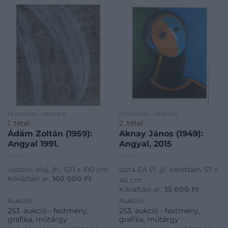
FESTMÉNY, GRAFIKA
FESTMÉNY, GRAFIKA
1. tétel:
2. tétel:
Ádám Zoltán (1959):
Aknay János (1949):
Angyal 1991.
Angyal, 2015
vászon, olaj, jh., 120 x 100 cm
szita EA I/I, jjl, keretben, 57 x
Kikiáltási ár:
160 000
Ft
46 cm
Kikiáltási ár:
35 000
Ft
Aukció:
Aukció:
253. aukció - festmény,
253. aukció - festmény,
grafika, műtárgy
grafika, műtárgy