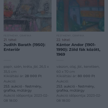
FESTMÉNY, GRAFIKA
FESTMÉNY, GRAFIKA
21. tétel:
22. tétel:
Judith Barath (1950):
Kántor Andor (1901-
Enteriőr
1990): Zöld fák között,
1969
papír, szén, kréta, jbl, 26,5 x
vászon, olaj, jbl., keretben,
35,5 cm
60 x 70 cm
Kikiáltási ár:
28 000
Ft
Kikiáltási ár:
80 000
Ft
Aukció:
Aukció:
253. aukció - festmény,
253. aukció - festmény,
grafika, műtárgy
grafika, műtárgy
Aukció időpontja: 2023-02-
Aukció időpontja: 2023-02-
08 18:00
08 18:00