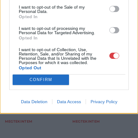
I want to opt-out of the Sale of my
Personal Data.
Opted In
FESTMÉNY, GRAFIKA
FESTMÉNY, GRAFIKA
I want to opt-out of processing my
Personal Data for Targeted Advertising.
13. tétel:
14. tétel:
Opted In
Gellér B. István (1946-
Göllner Miklós (1902-
2018): Frissen tanult
1977): Vasúti átjáró,
I want to opt-out of Collection, Use,
szó, 1972
1968
Retention, Sale, and/or Sharing of my
Personal Data that Is Unrelated with the
Purposes for which it was collected.
papír, vegyes technika, jjl.,
vászon, olaj, jbl., keretben,
Opted Out
40 x 40 cm
60 x 75 cm
Kikiáltási ár:
42 000
Ft
Kikiáltási ár:
120 000
Ft
CONFIRM
Aukció:
Aukció:
253. aukció - festmény,
253. aukció - festmény,
grafika, műtárgy
grafika, műtárgy
Data Deletion
Data Access
Privacy Policy
Aukció időpontja: 2023-02-
Aukció időpontja: 2023-02-
08 18:00
08 18:00
MEGTEKINTEM
MEGTEKINTEM