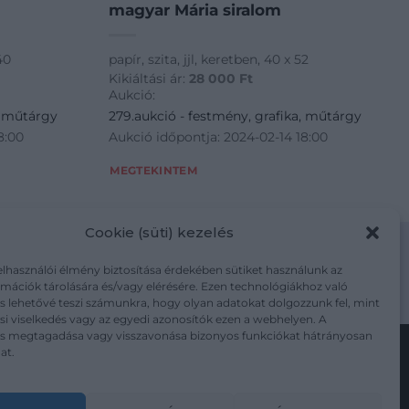
magyar Mária siralom
40
papír, szita, jjl, keretben, 40 x 52
Kikiáltási ár:
28 000
Ft
Aukció:
, műtárgy
279.aukció - festmény, grafika, műtárgy
8:00
Aukció időpontja: 2024-02-14 18:00
MEGTEKINTEM
Cookie (süti) kezelés
elhasználói élmény biztosítása érdekében sütiket használunk az
mációk tárolására és/vagy elérésére. Ezen technológiákhoz való
m/adatkezelesi-tajekoztato/
s lehetővé teszi számunkra, hogy olyan adatokat dolgozzunk fel, mint
i viselkedés vagy az egyedi azonosítók ezen a webhelyen. A
ás megtagadása vagy visszavonása bizonyos funkciókat hátrányosan
at.
Kövesse a műtárgy.com-ot