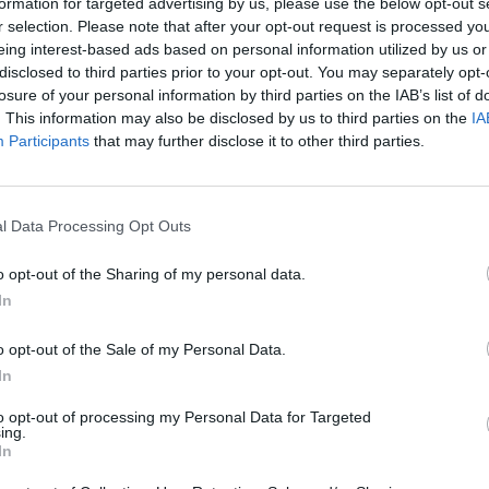
formation for targeted advertising by us, please use the below opt-out s
Cím: Dudás Attila
r selection. Please note that after your opt-out request is processed y
Műgyűjtők Háza kft.
eing interest-based ads based on personal information utilized by us or
Budapest
disclosed to third parties prior to your opt-out. You may separately opt-
1023.Bp. Zsigmond tér 11.
losure of your personal information by third parties on the IAB’s list of
1023
. This information may also be disclosed by us to third parties on the
IA
Participants
that may further disclose it to other third parties.
Telefon: 18008123
Weboldal:
http://www.mu
Bemutatkozás: 2013 nyarán nyitottuk meg Galériá
l Data Processing Opt Outs
optimális áron, gyorsan találjanak vevőt műtárg
gyűjteményüket változatos kínálatunkból. Ezért
o opt-out of the Sharing of my personal data.
árverést! Kedd-től péntek-ig 11.00-este 18.00 órái
In
GALÉRIA TOVÁBBI MŰTÁRGYAI
o opt-out of the Sale of my Personal Data.
In
to opt-out of processing my Personal Data for Targeted
ing.
In