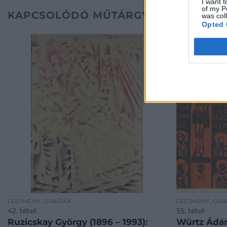
I want t
of my P
KAPCSOLÓDÓ MŰTÁRGYAK
was col
Opted 
FESTMÉNY, GRAFIKA
FESTMÉNY, GRA
42. tétel:
55. tétel:
Ruzicskay György (1896 – 1993):
Würtz Ádám (1927 – 1995