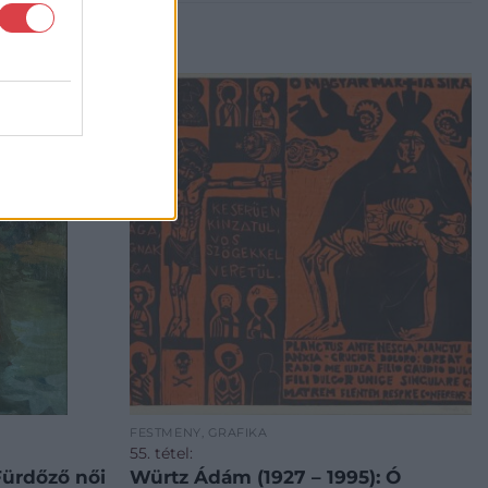
FESTMÉNY, GRAFIKA
55. tétel:
Fürdőző női
Würtz Ádám (1927 – 1995): Ó