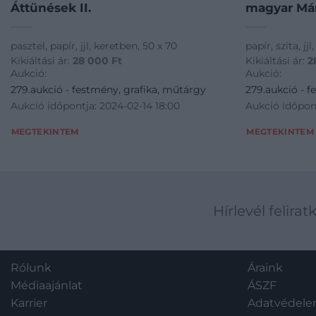
Áttünések II.
magyar Már
pasztel, papír, jjl, keretben, 50 x 70
papír, szita, jj
Kikiáltási ár:
28 000
Ft
Kikiáltási ár:
2
Aukció:
Aukció:
279.aukció - festmény, grafika, műtárgy
279.aukció - f
Aukció időpontja: 2024-02-14 18:00
Aukció időpont
MEGTEKINTEM
MEGTEKINTEM
Hírlevél felirat
Rólunk
Áraink
Médiaajánlat
ÁSZF
Karrier
Adatvédel