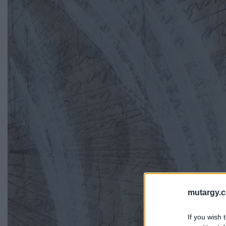
mutargy.
If you wish 