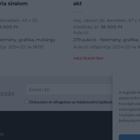
ia siralom
akt
l, keretben, 40 x 52
olaj, vászon jbl, keretben, 57 x 
8 000
Ft
Kikiáltási ár:
36 000
Ft
Aukció:
estmény, grafika, műtárgy
279.aukció - festmény, grafika
ja: 2024-02-14 18:00
Aukció időpontja: 2024-02-14 1
MEGTEKINTEM
kozás
A legjobb f
eszközinfor
Elolvastam és elfogadom az Adatkezelési tájékoztatót: mutargy.co
hozzájárulá
a böngészés
hozzájárul
befolyásolh
em