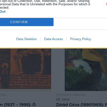
o opt-out of Collection, Use, Retention, Sale, and/or Sharing
ersonal Data that Is Unrelated with the Purposes for which it
lected.
Out
CONFIRM
Data Deletion
Data Access
Privacy Policy
FIKA
FESTMÉNY, GRAFIKA
58. tétel:
): Ó
Zórád Géza (18901969): 