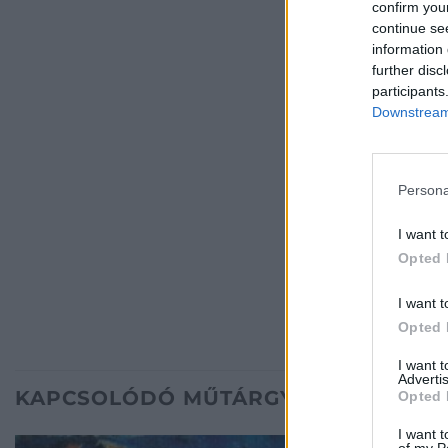
confirm you
continue se
information 
further disc
participants
Downstream 
Persona
I want t
Opted 
I want t
Opted 
I want 
Advertis
KAPCSOLÓDÓ MŰTÁRGYAK
Opted 
I want t