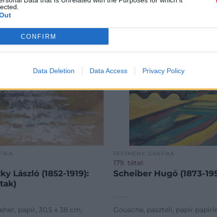
ersonal Data that Is Unrelated with the Purposes for which it
lected.
Out
CONFIRM
Data Deletion
Data Access
Privacy Policy
FIKA
FESTMÉNY, GRAFIKA
179. tétel:
y László (1852-1919):
Scheiber Hugó (1873-195
tak)
ehér, papír, 30,5 x 38 cm,
Gouache, pasztell, papír papír