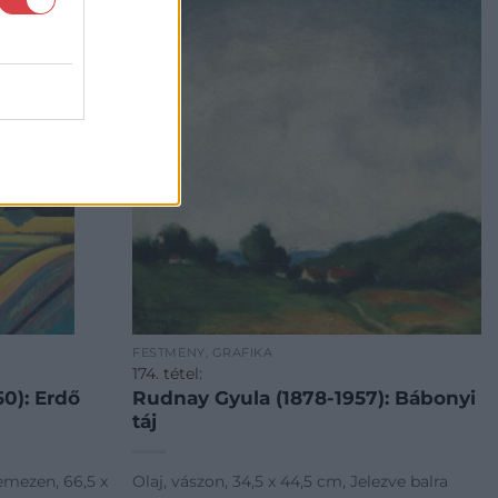
FESTMÉNY, GRAFIKA
174. tétel:
0): Erdő
Rudnay Gyula (1878-1957): Bábonyi
táj
lemezen, 66,5 x
Olaj, vászon, 34,5 x 44,5 cm, Jelezve balra