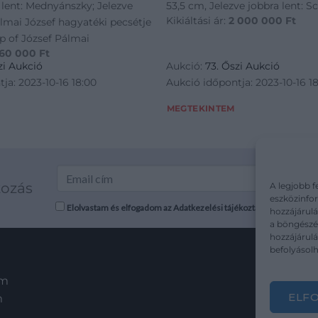
 lent: Mednyánszky; Jelezve
53,5 cm, Jelezve jobbra lent: S
Kikiáltási ár:
2 000 000
Ft
álmai József hagyatéki pecsétje
p of József Pálmai
60 000
Ft
zi Aukció
Aukció:
73. Őszi Aukció
ja: 2023-10-16 18:00
Aukció időpontja: 2023-10-16 1
MEGTEKINTEM
kozás
A legjobb f
eszközinfor
Elolvastam és elfogadom az Adatkezelési tájékoztatót: mutargy.co
hozzájárulá
a böngészés
hozzájárul
befolyásolh
em
ELF
m