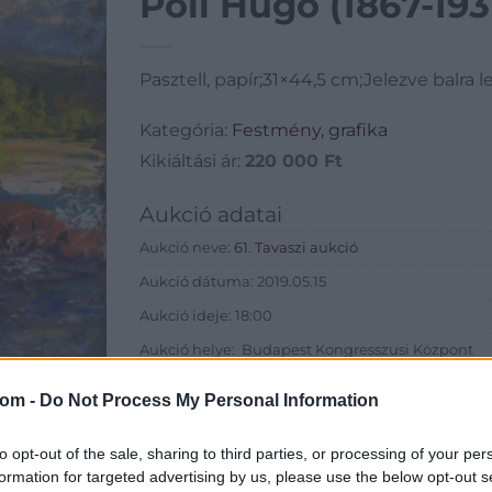
Poll Hugó (1867-193
Pasztell, papír;31×44,5 cm;Jelezve balra le
Kategória:
Festmény, grafika
Kikiáltási ár:
220 000
Ft
Aukció adatai
Aukció neve:
61. Tavaszi aukció
Aukció dátuma: 2019.05.15
Aukció ideje: 18:00
Aukció helye: Budapest Kongresszusi Központ
Tételszám: 183
com -
Do Not Process My Personal Information
Eladó adatai
to opt-out of the sale, sharing to third parties, or processing of your per
formation for targeted advertising by us, please use the below opt-out s
Eladó:
Virág Judit Galéria