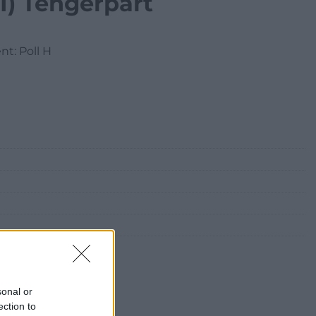
1) Tengerpart
nt: Poll H
sonal or
ection to