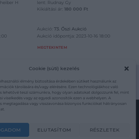
cheiber H
lent: Rudnay Gy
Kikiáltási ár:
180 000
Ft
Aukció:
73. Őszi Aukció
8:00
Aukció időpontja: 2023-10-16 18:00
MEGTEKINTEM
Cookie (süti) kezelés
elhasználói élmény biztosítása érdekében sütiket használunk az
mációk tárolására és/vagy elérésére. Ezen technológiákhoz való
m/adatkezelesi-tajekoztato/
s lehetővé teszi számunkra, hogy olyan adatokat dolgozzunk fel, mint
i viselkedés vagy az egyedi azonosítók ezen a webhelyen. A
ás megtagadása vagy visszavonása bizonyos funkciókat hátrányosan
at.
Kövesse a műtárgy.com-ot
OGADOM
ELUTASÍTOM
RÉSZLETEK