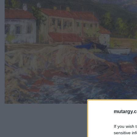
mutargy.
If you wish 
sensitive in