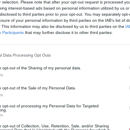
r selection. Please note that after your opt-out request is processed y
Cím: Nemes Zsófia
eing interest-based ads based on personal information utilized by us or
Mű-Terem Galéria Kft.
disclosed to third parties prior to your opt-out. You may separately opt-
1055 Budapest, Falk Miksa u. 
losure of your personal information by third parties on the IAB’s list of
Telefon: 36-1-312-2071, 269-46
. This information may also be disclosed by us to third parties on the
IA
Participants
that may further disclose it to other third parties.
Weboldal:
http://www.viragjud
Bemutatkozás: Kiemelkedő kvalitású 19. és 20. sz
vétele és aukcionálása. Exkluzív aukciók évente 
l Data Processing Opt Outs
GALÉRIA TOVÁBBI MŰTÁRGYAI
o opt-out of the Sharing of my personal data.
In
o opt-out of the Sale of my Personal Data.
In
to opt-out of processing my Personal Data for Targeted
ing.
In
o opt-out of Collection, Use, Retention, Sale, and/or Sharing