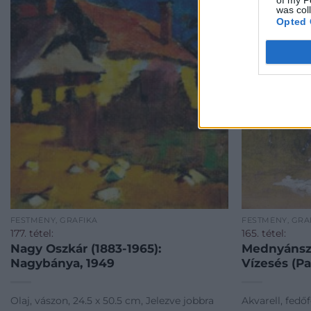
of my P
was col
Opted 
FESTMÉNY, GRAFIKA
FESTMÉNY, GRA
177. tétel:
165. tétel:
Nagy Oszkár (1883-1965):
Mednyánszk
Nagybánya, 1949
Vízesés (Pa
Olaj, vászon, 24.5 x 50.5 cm, Jelezve jobbra
Akvarell, fedőf