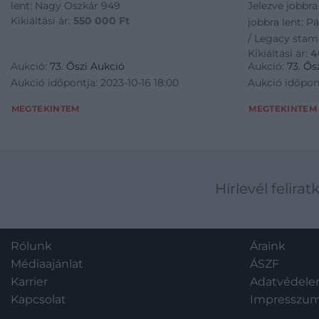
lent: Nagy Oszkár 949
Jelezve jobbra
Kikiáltási ár:
550 000
Ft
jobbra lent: P
/ Legacy stam
Kikiáltási ár:
4
Aukció:
73. Őszi Aukció
Aukció:
73. Ős
Aukció időpontja: 2023-10-16 18:00
Aukció időpont
MEGTEKINTEM
MEGTEKINTEM
Hírlevél felirat
Rólunk
Áraink
Médiaajánlat
ÁSZF
Karrier
Adatvédel
Kapcsolat
Impresszu