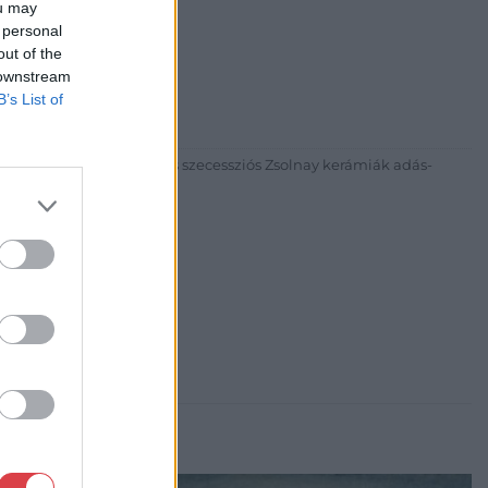
ou may
 personal
out of the
30
 downstream
81 269-4681
B’s List of
itgaleria.hu
ázadi magyar festészet és szecessziós Zsolnay kerámiák adás-
3 alkalommal.