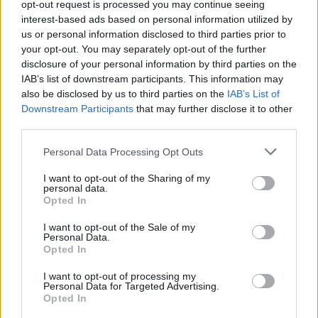
opt-out request is processed you may continue seeing
interest-based ads based on personal information utilized by
Eladó adatai
us or personal information disclosed to third parties prior to
your opt-out. You may separately opt-out of the further
Eladó:
Műgyűjtők Háza Kft.
disclosure of your personal information by third parties on the
IAB’s list of downstream participants. This information may
Cím: Dudás Attila
also be disclosed by us to third parties on the
IAB’s List of
Műgyűjtők Háza kft.
Downstream Participants
that may further disclose it to other
Budapest
third parties.
1023.Bp. Zsigmond tér 11.
1023
Personal Data Processing Opt Outs
Telefon: 18008123
I want to opt-out of the Sharing of my
Weboldal:
personal data.
http://www.mugyujtokhaza.hu
Opted In
Bemutatkozás: 2013 nyarán nyitottuk meg Galériánkat
I want to opt-out of the Sale of my
Budapesten, a II. kerületben. Célunk, hogy az eladók optimális
Personal Data.
áron, gyorsan találjanak vevőt műtárgyaikra, az eladók pedig
Opted In
rendszeresen tudják gazdagítani gyűjteményüket változatos
kínálatunkból. Ezért is rendezünk minden második héten,
I want to opt-out of processing my
Personal Data for Targeted Advertising.
szerda esténként online árverést! Kedd-től péntek-ig 11.00-este
Opted In
18.00 óráig várjuk szeretettel az érdeklődőket.