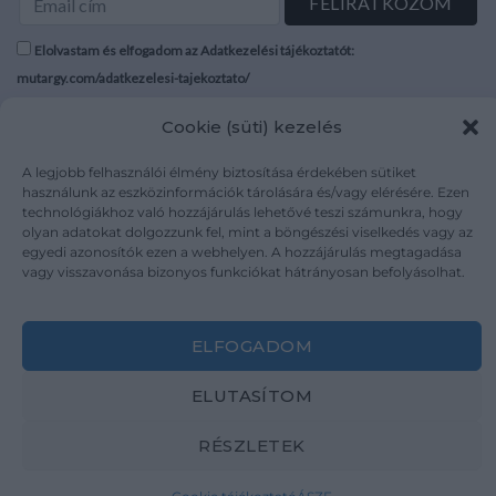
Elolvastam és elfogadom az Adatkezelési tájékoztatót:
mutargy.com/adatkezelesi-tajekoztato/
Cookie (süti) kezelés
Rólunk
Áraink
Médiaajánlat
ÁSZF
A legjobb felhasználói élmény biztosítása érdekében sütiket
Karrier
Adatvédelem
használunk az eszközinformációk tárolására és/vagy elérésére. Ezen
technológiákhoz való hozzájárulás lehetővé teszi számunkra, hogy
Kapcsolat
Impresszum
olyan adatokat dolgozzunk fel, mint a böngészési viselkedés vagy az
egyedi azonosítók ezen a webhelyen. A hozzájárulás megtagadása
vagy visszavonása bizonyos funkciókat hátrányosan befolyásolhat.
Kövesse a műtárgy.com-ot
ELFOGADOM
ELUTASÍTOM
Weboldal és Webshop készítés:
Ferenczi Sándor
RÉSZLETEK
Copyright 2026 ©
Mutargy.com