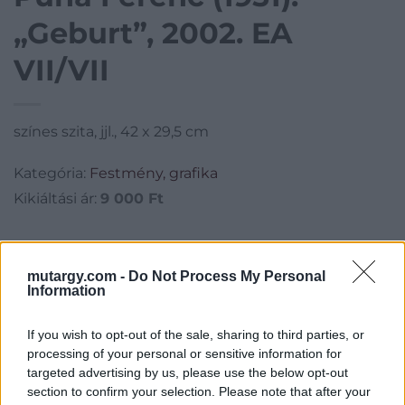
„Geburt”, 2002. EA
VII/VII
színes szita, jjl., 42 x 29,5 cm
Kategória:
Festmény, grafika
Kikiáltási ár:
9 000
Ft
Aukció adatai
mutargy.com -
Do Not Process My Personal
Aukció neve:
229. aukció - festmény, grafika, műtárgy
Information
Aukció dátuma: 2022.03.16
If you wish to opt-out of the sale, sharing to third parties, or
Aukció ideje: 18:00
processing of your personal or sensitive information for
Aukció helye: II. Zsigmond tér 8.
targeted advertising by us, please use the below opt-out
section to confirm your selection. Please note that after your
Tételszám: 47