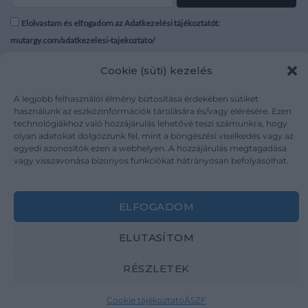
Elolvastam és elfogadom az Adatkezelési tájékoztatót:
mutargy.com/adatkezelesi-tajekoztato/
Cookie (süti) kezelés
Rólunk
Áraink
Médiaajánlat
ÁSZF
A legjobb felhasználói élmény biztosítása érdekében sütiket
Karrier
Adatvédelem
használunk az eszközinformációk tárolására és/vagy elérésére. Ezen
technológiákhoz való hozzájárulás lehetővé teszi számunkra, hogy
Kapcsolat
Impresszum
olyan adatokat dolgozzunk fel, mint a böngészési viselkedés vagy az
egyedi azonosítók ezen a webhelyen. A hozzájárulás megtagadása
vagy visszavonása bizonyos funkciókat hátrányosan befolyásolhat.
Kövesse a műtárgy.com-ot
ELFOGADOM
ELUTASÍTOM
Weboldal és Webshop készítés:
Ferenczi Sándor
RÉSZLETEK
Copyright 2026 ©
Mutargy.com
Cookie tájékoztató
ÁSZF