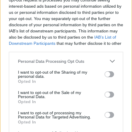
opt-out request is processed you may continue seeing
interest-based ads based on personal information utilized by
Eladó adatai
us or personal information disclosed to third parties prior to
your opt-out. You may separately opt-out of the further
Eladó:
Műgyűjtők Háza Kft.
disclosure of your personal information by third parties on the
Cím: Dudás Attila
IAB’s list of downstream participants. This information may
Műgyűjtők Háza kft.
also be disclosed by us to third parties on the
IAB’s List of
Budapest
Downstream Participants
that may further disclose it to other
1023.Bp. Zsigmond tér 11.
third parties.
1023
Personal Data Processing Opt Outs
Telefon: 18008123
Weboldal:
I want to opt-out of the Sharing of my
personal data.
http://www.mugyujtokhaza.hu
Opted In
Bemutatkozás: 2013 nyarán nyitottuk meg Galériánkat
I want to opt-out of the Sale of my
Budapesten, a II. kerületben. Célunk, hogy az eladók optimális
Personal Data.
áron, gyorsan találjanak vevőt műtárgyaikra, az eladók pedig
Opted In
rendszeresen tudják gazdagítani gyűjteményüket változatos
kínálatunkból. Ezért is rendezünk minden második héten,
I want to opt-out of processing my
szerda esténként online árverést! Kedd-től péntek-ig 11.00-este
Personal Data for Targeted Advertising.
Opted In
18.00 óráig várjuk szeretettel az érdeklődőket.