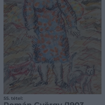
55. tétel:
Román György (1903