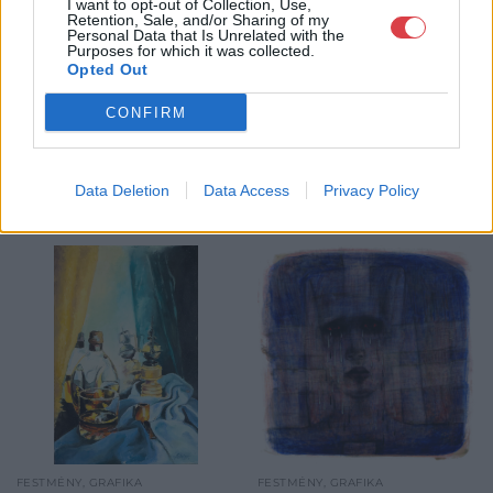
I want to opt-out of Collection, Use,
GALÉRIA TOVÁBBI MŰTÁRGYAI
Retention, Sale, and/or Sharing of my
Personal Data that Is Unrelated with the
Purposes for which it was collected.
Opted Out
CONFIRM
Data Deletion
Data Access
Privacy Policy
KAPCSOLÓDÓ MŰTÁRGYAK
FESTMÉNY, GRAFIKA
FESTMÉNY, GRAFIKA