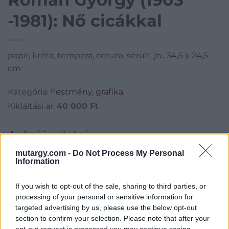
-1981): Nő cicákkal
papír, kréta, tempera, ceruza, sérült, jn., 34,5 x 24,5
cm
Kategória:
Festmény, grafika
Kikiáltási ár:
40 000
Ft
Aukció adatai
Aukció neve:
109.aukció - kiemelt festmény, grafika, műtárgy
mutargy.com -
Do Not Process My Personal
Information
Aukció dátuma: 2017.03.22
Aukció ideje: 18:00
If you wish to opt-out of the sale, sharing to third parties, or
processing of your personal or sensitive information for
Aukció helye: II. Zsigmond tér 8.
targeted advertising by us, please use the below opt-out
Tételszám: 55
section to confirm your selection. Please note that after your