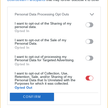
Telefon: 36-1-312-2071, 269-4681 269-4681
third parties.
Weboldal:
http://www.viragjuditgaleria.hu
Personal Data Processing Opt Outs
Bemutatkozás: Kiemelkedő kvalitású 19. és 20. századi magyar
I want to opt-out of the Sharing of my
festészet és szecessziós Zsolnay kerámiák adás-vétele és
personal data.
aukcionálása. Exkluzív aukciók évente 3 alkalommal.
Opted In
GALÉRIA TOVÁBBI MŰTÁRGYAI
I want to opt-out of the Sale of my
Personal Data.
Opted In
I want to opt-out of processing my
Personal Data for Targeted Advertising.
Opted In
I want to opt-out of Collection, Use,
Retention, Sale, and/or Sharing of my
Personal Data that Is Unrelated with the
KAPCSOLÓDÓ MŰTÁRGYAK
Purposes for which it was collected.
Opted Out
CONFIRM