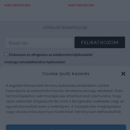
MEGTEKINTEM
MEGTEKINTEM
Hírlevél feliratkozás
Elolvastam és elfogadom az Adatkezelési tájékoztatót:
mutargy.com/adatkezelesi-tajekoztato/
Cookie (süti) kezelés
Rólunk
Áraink
Médiaajánlat
ÁSZF
A legjobb felhasználói élmény biztosítása érdekében sütiket
használunk az eszközinformációk tárolására és/vagy elérésére. Ezen
Karrier
Adatvédelem
technológiákhoz való hozzájárulás lehetővé teszi számunkra, hogy
Kapcsolat
Impresszum
olyan adatokat dolgozzunk fel, mint a böngészési viselkedés vagy az
egyedi azonosítók ezen a webhelyen. A hozzájárulás megtagadása
vagy visszavonása bizonyos funkciókat hátrányosan befolyásolhat.
Kövesse a műtárgy.com-ot