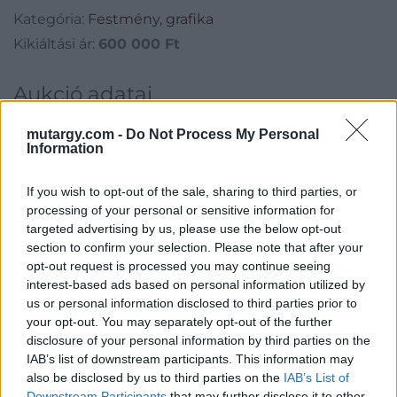
Kategória:
Festmény, grafika
Kikiáltási ár:
600 000
Ft
Aukció adatai
Aukció neve:
56. Őszi Aukció
mutargy.com -
Do Not Process My Personal
Information
Aukció dátuma: 2017.10.14
Aukció ideje: 18:00
If you wish to opt-out of the sale, sharing to third parties, or
Aukció helye: Budapest Kongresszusi Központ
processing of your personal or sensitive information for
targeted advertising by us, please use the below opt-out
Tételszám: 190
section to confirm your selection. Please note that after your
opt-out request is processed you may continue seeing
interest-based ads based on personal information utilized by
Eladó adatai
us or personal information disclosed to third parties prior to
Eladó:
Virág Judit Galéria
your opt-out. You may separately opt-out of the further
disclosure of your personal information by third parties on the
Cím: Nemes Zsófia
IAB’s list of downstream participants. This information may
Mű-Terem Galéria Kft.
also be disclosed by us to third parties on the
IAB’s List of
1055 Budapest, Falk Miksa u. 30
Downstream Participants
that may further disclose it to other