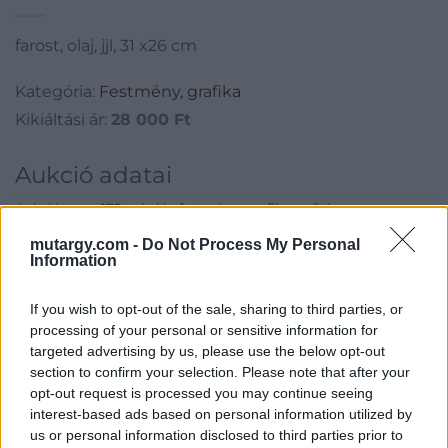
farost, olaj, jjl, 31 x26 cm
Kategória:
Festmény, grafika
Kikiáltási ár:
28 000
Ft
Aukció adatai
Aukció neve:
175.aukció - festmény, grafika, műtárgy
Aukció dátuma: 2020.03.11
mutargy.com -
Do Not Process My Personal
Information
Aukció ideje: 18:00
Aukció helye: II. Zsigmond tér 8.
If you wish to opt-out of the sale, sharing to third parties, or
processing of your personal or sensitive information for
Tételszám: 74
targeted advertising by us, please use the below opt-out
section to confirm your selection. Please note that after your
Eladó adatai
opt-out request is processed you may continue seeing
interest-based ads based on personal information utilized by
Eladó:
Műgyűjtők Háza Kft.
us or personal information disclosed to third parties prior to