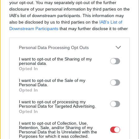
your opt-out. You may separately opt-out of the further
Cím: Dudás Attila
disclosure of your personal information by third parties on the
Műgyűjtők Háza kft.
IAB’s list of downstream participants. This information may
Budapest
also be disclosed by us to third parties on the
IAB’s List of
1023.Bp. Zsigmond tér 11.
Downstream Participants
that may further disclose it to other
1023
third parties.
Telefon: 18008123
Personal Data Processing Opt Outs
Weboldal:
http://www.mugyujtokhaza.hu
I want to opt-out of the Sharing of my
personal data.
Bemutatkozás: 2013 nyarán nyitottuk meg Galériánkat
Opted In
Budapesten, a II. kerületben. Célunk, hogy az eladók optimális
áron, gyorsan találjanak vevőt műtárgyaikra, az eladók pedig
I want to opt-out of the Sale of my
rendszeresen tudják gazdagítani gyűjteményüket változatos
Personal Data.
kínálatunkból. Ezért is rendezünk minden második héten,
Opted In
szerda esténként online árverést! Kedd-től péntek-ig 11.00-este
18.00 óráig várjuk szeretettel az érdeklődőket.
I want to opt-out of processing my
Personal Data for Targeted Advertising.
Opted In
GALÉRIA TOVÁBBI MŰTÁRGYAI
I want to opt-out of Collection, Use,
Retention, Sale, and/or Sharing of my
Personal Data that Is Unrelated with the
Purposes for which it was collected.