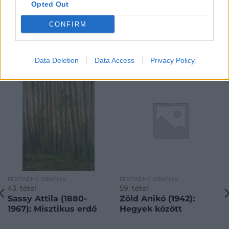
Opted Out
CONFIRM
KAPCSOLÓDÓ MŰTÁRGYAK
Data Deletion
Data Access
Privacy Policy
FESTMÉNY, GRAFIKA
FESTMÉNY, GRAFIKA
43. tétel:
59. tétel:
Sassy Attila (1880-
Zöld Anikó (1942):
1967): Misztikus erdő
Hegyek között