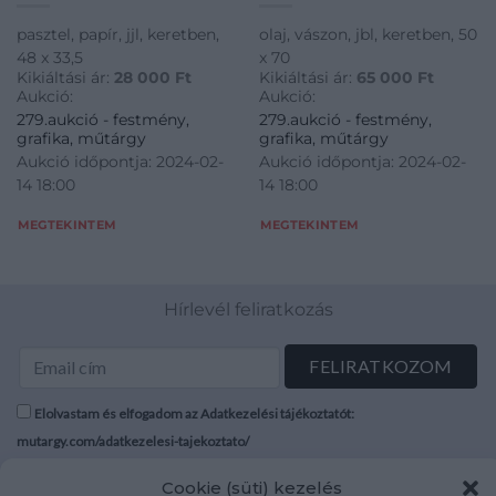
pasztel, papír, jjl, keretben,
olaj, vászon, jbl, keretben, 50
48 x 33,5
x 70
Kikiáltási ár:
28 000
Ft
Kikiáltási ár:
65 000
Ft
Aukció:
Aukció:
279.aukció - festmény,
279.aukció - festmény,
grafika, műtárgy
grafika, műtárgy
Aukció időpontja: 2024-02-
Aukció időpontja: 2024-02-
14 18:00
14 18:00
MEGTEKINTEM
MEGTEKINTEM
Hírlevél feliratkozás
Elolvastam és elfogadom az Adatkezelési tájékoztatót:
mutargy.com/adatkezelesi-tajekoztato/
Cookie (süti) kezelés