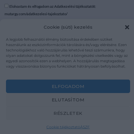
Elolvastam és elfogadom az Adatkezelési tájékoztatót:
mutargy.com/adatkezelesi-tajekoztato/
Cookie (süti) kezelés
Rólunk
Áraink
Médiaajánlat
ÁSZF
A legjobb felhasználói élmény biztosítása érdekében sütiket
Karrier
Adatvédelem
használunk az eszközinformációk tárolására és/vagy elérésére. Ezen
technológiákhoz való hozzájárulás lehetővé teszi számunkra, hogy
Kapcsolat
Impresszum
olyan adatokat dolgozzunk fel, mint a böngészési viselkedés vagy az
egyedi azonosítók ezen a webhelyen. A hozzájárulás megtagadása
vagy visszavonása bizonyos funkciókat hátrányosan befolyásolhat.
Kövesse a műtárgy.com-ot
ELFOGADOM
ELUTASÍTOM
Weboldal és Webshop készítés:
Ferenczi Sándor
RÉSZLETEK
Copyright 2026 ©
Mutargy.com
Cookie tájékoztató
ÁSZF