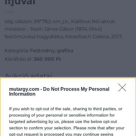
ifjúval
olaj, vászon, 99*78,5 cm, j.n., Kiállítva: Női aktok
mestere – Stein János Gábor (1874-1944)
festőművész hagyatéka, Kieselbach Galéria, 2017.
Kategória:
Festmény, grafika
Kikiáltási ár:
360 000
Ft
Aukció adatai
Aukció neve:
243. Régi mesterek, 19. századi művészek
mutargy.com -
Do Not Process My Personal
Information
Aukció dátuma: 2019.05.28
Aukció ideje: 17:00
If you wish to opt-out of the sale, sharing to third parties, or
Aukció helye: Budapest, Balaton utca 8.
processing of your personal or sensitive information for
targeted advertising by us, please use the below opt-out
Tételszám: 230
section to confirm your selection. Please note that after your
opt-out request is processed you may continue seeing