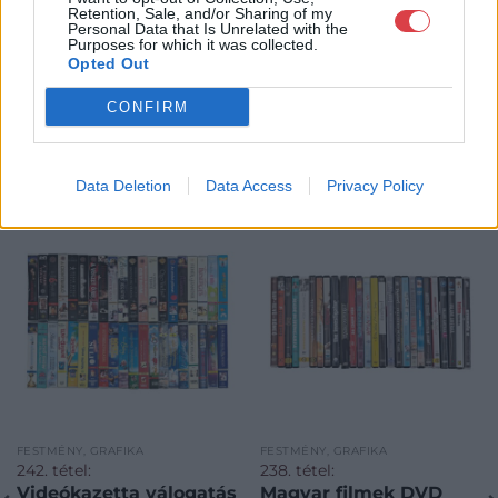
Retention, Sale, and/or Sharing of my
Personal Data that Is Unrelated with the
Purposes for which it was collected.
Opted Out
CONFIRM
KAPCSOLÓDÓ MŰTÁRGYAK
Data Deletion
Data Access
Privacy Policy
FESTMÉNY, GRAFIKA
FESTMÉNY, GRAFIKA
242. tétel:
238. tétel:
Videókazetta válogatás
Magyar filmek DVD