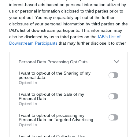
interest-based ads based on personal information utilized by
Eladó adatai
us or personal information disclosed to third parties prior to
your opt-out. You may separately opt-out of the further
Eladó:
Nagyházi Galéria és
Aukciósház
disclosure of your personal information by third parties on the
IAB’s list of downstream participants. This information may
Cím: Müller Márta
also be disclosed by us to third parties on the
IAB’s List of
Nagyházi Galéria és Aukciósház
Downstream Participants
that may further disclose it to other
Kft.
third parties.
1055 Budapest, Balaton utca 8.
Telefon: +361 475 6000 +361
Personal Data Processing Opt Outs
4756005
I want to opt-out of the Sharing of my
Weboldal:
personal data.
Opted In
http://www.nagyhazi.hu
Bemutatkozás: Magas színvonalú festmények és műtárgyak,
I want to opt-out of the Sale of my
bútorok, szőnyegek, üveg, porcelán és ezüst tárgyak, ékszerek,
Personal Data.
Opted In
néprajzi tárgyak értékesítése és aukcionálása. Hagyatékok és
gyűjtemények árverezése. Ingyenes értékbecslés. Árveréseinkre
I want to opt-out of processing my
a tárgyfelvétel folyamatos.
Personal Data for Targeted Advertising.
Opted In
GALÉRIA TOVÁBBI MŰTÁRGYAI
I want to opt-out of Collection, Use,