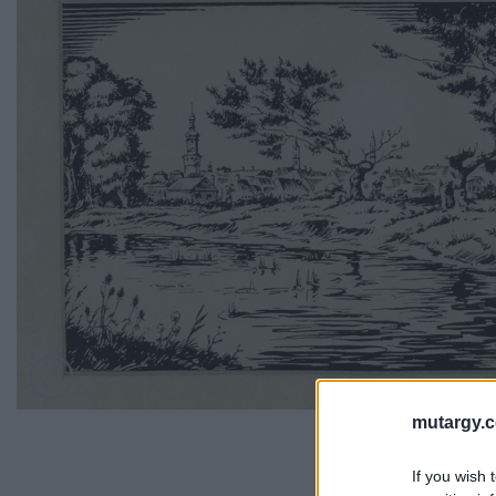
mutargy.
If you wish 