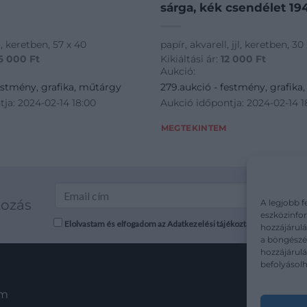
sárga, kék csendélet 19
l, keretben, 57 x 40
papír, akvarell, jjl, keretben, 30
6 000
Ft
Kikiáltási ár:
12 000
Ft
Aukció:
estmény, grafika, műtárgy
279.aukció - festmény, grafika
ja: 2024-02-14 18:00
Aukció időpontja: 2024-02-14 1
MEGTEKINTEM
kozás
A legjobb f
eszközinfor
Elolvastam és elfogadom az Adatkezelési tájékoztatót: mutargy.co
hozzájárulá
a böngészés
hozzájárul
befolyásolh
em