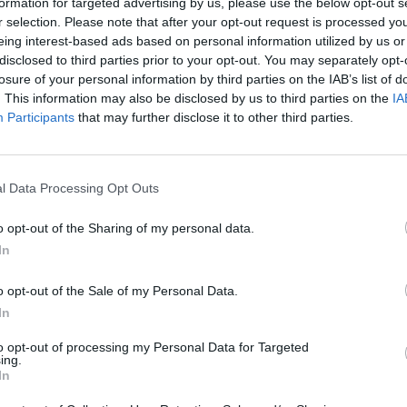
formation for targeted advertising by us, please use the below opt-out s
Cím: Dudás Attila
r selection. Please note that after your opt-out request is processed y
Műgyűjtők Háza kft.
eing interest-based ads based on personal information utilized by us or
Budapest
disclosed to third parties prior to your opt-out. You may separately opt-
1023.Bp. Zsigmond tér 11.
losure of your personal information by third parties on the IAB’s list of
1023
. This information may also be disclosed by us to third parties on the
IA
Participants
that may further disclose it to other third parties.
Telefon: 18008123
Weboldal:
http://www.mu
Bemutatkozás: 2013 nyarán nyitottuk meg Galériá
l Data Processing Opt Outs
optimális áron, gyorsan találjanak vevőt műtárg
gyűjteményüket változatos kínálatunkból. Ezért
o opt-out of the Sharing of my personal data.
árverést! Kedd-től péntek-ig 11.00-este 18.00 órái
In
GALÉRIA TOVÁBBI MŰTÁRGYAI
o opt-out of the Sale of my Personal Data.
In
to opt-out of processing my Personal Data for Targeted
ing.
In