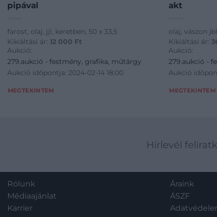
pipával
akt
farost, olaj, jjl, keretben, 50 x 33,5
olaj, vászon jb
Kikiáltási ár:
12 000
Ft
Kikiáltási ár:
3
Aukció:
Aukció:
279.aukció - festmény, grafika, műtárgy
279.aukció - f
Aukció időpontja: 2024-02-14 18:00
Aukció időpont
MEGTEKINTEM
MEGTEKINTEM
Hírlevél felirat
Rólunk
Áraink
Médiaajánlat
ÁSZF
Karrier
Adatvédel