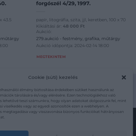
40.
forgószél 4/29, 1997.
 x 43.5
papír, litográfia, szita, jjl, keretben, 100 x 70
Kikiáltási ár:
48 000
Ft
Aukció:
, műtárgy
279.aukció - festmény, grafika, műtárgy
8:00
Aukció időpontja: 2024-02-14 18:00
MEGTEKINTEM
Cookie (süti) kezelés
elhasználói élmény biztosítása érdekében sütiket használunk az
mációk tárolására és/vagy elérésére. Ezen technológiákhoz való
m/adatkezelesi-tajekoztato/
s lehetővé teszi számunkra, hogy olyan adatokat dolgozzunk fel, mint
i viselkedés vagy az egyedi azonosítók ezen a webhelyen. A
ás megtagadása vagy visszavonása bizonyos funkciókat hátrányosan
at.
Kövesse a műtárgy.com-ot