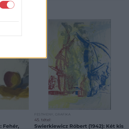
FESTMÉNY, GRAFIKA
45. tétel:
: Fehér,
Swierkiewicz Róbert (1942): Két kis