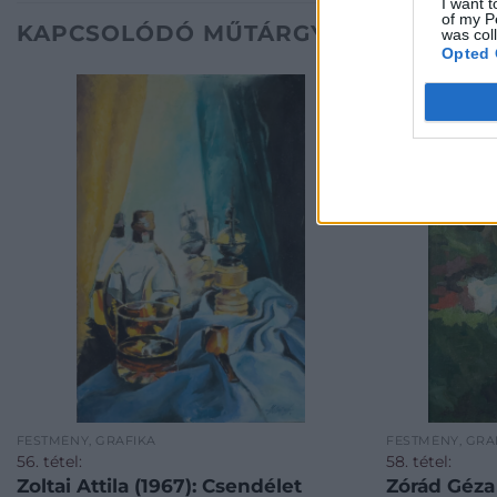
I want t
of my P
KAPCSOLÓDÓ MŰTÁRGYAK
was col
Opted 
FESTMÉNY, GRAFIKA
FESTMÉNY, GRA
56. tétel:
58. tétel:
Zoltai Attila (1967): Csendélet
Zórád Géza 