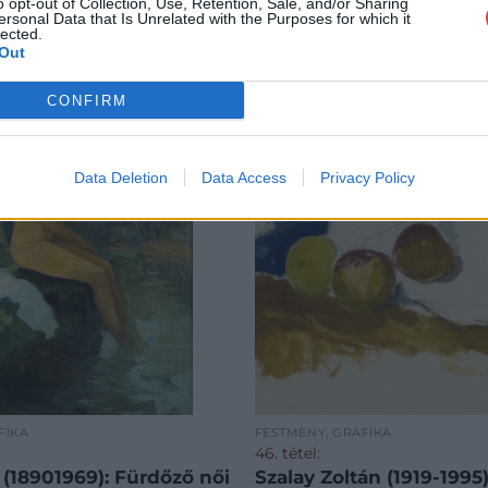
o opt-out of Collection, Use, Retention, Sale, and/or Sharing
ersonal Data that Is Unrelated with the Purposes for which it
lected.
Out
CONFIRM
Data Deletion
Data Access
Privacy Policy
FIKA
FESTMÉNY, GRAFIKA
46. tétel:
(18901969): Fürdőző női
Szalay Zoltán (1919-1995)