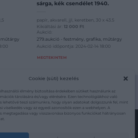
sárga, kék csendélet 1940.
,5
papír, akvarell, jjl, keretben, 30 x 43.5
Kikiáltási ár:
12 000
Ft
Aukció:
, műtárgy
279.aukció - festmény, grafika, műtárgy
8:00
Aukció időpontja: 2024-02-14 18:00
MEGTEKINTEM
Cookie (süti) kezelés
elhasználói élmény biztosítása érdekében sütiket használunk az
mációk tárolására és/vagy elérésére. Ezen technológiákhoz való
m/adatkezelesi-tajekoztato/
s lehetővé teszi számunkra, hogy olyan adatokat dolgozzunk fel, mint
i viselkedés vagy az egyedi azonosítók ezen a webhelyen. A
ás megtagadása vagy visszavonása bizonyos funkciókat hátrányosan
at.
Kövesse a műtárgy.com-ot