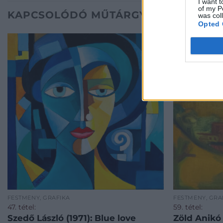
I want t
of my P
KAPCSOLÓDÓ MŰTÁRGYAK
was col
Opted 
FESTMÉNY, GRAFIKA
FESTMÉNY, GRA
47. tétel:
59. tétel:
Szedő László (1971): Blue love
Zöld Anikó