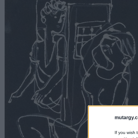
mutargy.
If you wish 