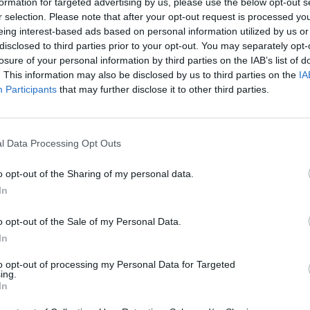
formation for targeted advertising by us, please use the below opt-out s
Cím: Dudás Attila
r selection. Please note that after your opt-out request is processed y
Műgyűjtők Háza kft.
eing interest-based ads based on personal information utilized by us or
Budapest
disclosed to third parties prior to your opt-out. You may separately opt-
1023.Bp. Zsigmond tér 11.
losure of your personal information by third parties on the IAB’s list of
1023
. This information may also be disclosed by us to third parties on the
IA
Participants
that may further disclose it to other third parties.
Telefon: 18008123
Weboldal:
http://www.mu
Bemutatkozás: 2013 nyarán nyitottuk meg Galériá
l Data Processing Opt Outs
optimális áron, gyorsan találjanak vevőt műtárg
gyűjteményüket változatos kínálatunkból. Ezért
o opt-out of the Sharing of my personal data.
árverést! Kedd-től péntek-ig 11.00-este 18.00 órái
In
GALÉRIA TOVÁBBI MŰTÁRGYAI
o opt-out of the Sale of my Personal Data.
In
to opt-out of processing my Personal Data for Targeted
ing.
In