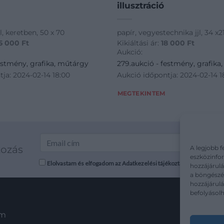
illusztráció
bl, keretben, 50 x 70
papír, vegyestechnika jjl, 34 x21
5 000
Ft
Kikiáltási ár:
18 000
Ft
Aukció:
estmény, grafika, műtárgy
279.aukció - festmény, grafika
ja: 2024-02-14 18:00
Aukció időpontja: 2024-02-14 1
MEGTEKINTEM
kozás
A legjobb f
eszközinfor
Elolvastam és elfogadom az Adatkezelési tájékoztatót: mutargy.co
hozzájárulá
a böngészés
hozzájárul
befolyásolh
em