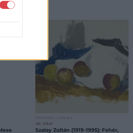
FESTMÉNY, GRAFIKA
46. tétel:
 Mese
Szalay Zoltán (1919-1995): Fehér,