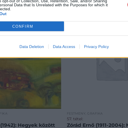
o opt-out of Collection, Use, Retention, Sale, and/or Sharing
ersonal Data that Is Unrelated with the Purposes for which it
lected.
Out
CONFIRM
Data Deletion
Data Access
Privacy Policy
FIKA
FESTMÉNY, GRAFIKA
57. tétel:
 (1942): Hegyek között
Zórád Ernő (1911-2004):