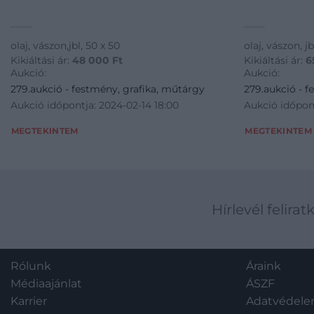
olaj, vászon,jbl, 50 x 50
olaj, vászon, j
Kikiáltási ár:
48 000
Ft
Kikiáltási ár:
6
Aukció:
Aukció:
279.aukció - festmény, grafika, műtárgy
279.aukció - f
Aukció időpontja: 2024-02-14 18:00
Aukció időpont
MEGTEKINTEM
MEGTEKINTEM
Hírlevél felirat
Rólunk
Áraink
Médiaajánlat
ÁSZF
Karrier
Adatvédel