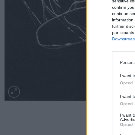
sensitive in
confirm you
continue se
information 
further disc
participants
Downstream 
Persona
I want t
Opted 
I want t
Opted 
I want 
Advertis
Opted 