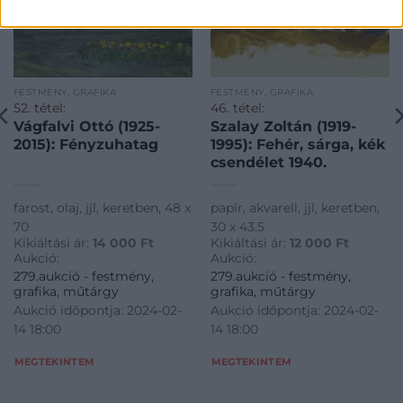
FESTMÉNY, GRAFIKA
FESTMÉNY, GRAFIKA
52. tétel:
46. tétel:
Vágfalvi Ottó (1925-
Szalay Zoltán (1919-
2015): Fényzuhatag
1995): Fehér, sárga, kék
csendélet 1940.
farost, olaj, jjl, keretben, 48 x
papír, akvarell, jjl, keretben,
70
30 x 43.5
Kikiáltási ár:
14 000
Ft
Kikiáltási ár:
12 000
Ft
Aukció:
Aukció:
279.aukció - festmény,
279.aukció - festmény,
grafika, műtárgy
grafika, műtárgy
Aukció időpontja: 2024-02-
Aukció időpontja: 2024-02-
14 18:00
14 18:00
MEGTEKINTEM
MEGTEKINTEM