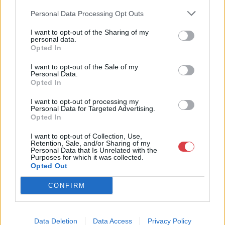
rendszeresen tudják gazdagítani gyűjteményüket változatos
Personal Data Processing Opt Outs
kínálatunkból. Ezért is rendezünk minden második héten,
szerda esténként online árverést! Kedd-től péntek-ig 11.00-este
I want to opt-out of the Sharing of my
personal data.
18.00 óráig várjuk szeretettel az érdeklődőket.
Opted In
GALÉRIA TOVÁBBI MŰTÁRGYAI
I want to opt-out of the Sale of my
Personal Data.
Opted In
I want to opt-out of processing my
Personal Data for Targeted Advertising.
Opted In
I want to opt-out of Collection, Use,
Retention, Sale, and/or Sharing of my
Personal Data that Is Unrelated with the
KAPCSOLÓDÓ MŰTÁRGYAK
Purposes for which it was collected.
Opted Out
CONFIRM
Data Deletion
Data Access
Privacy Policy