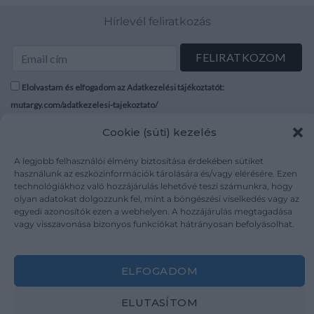
Hírlevél feliratkozás
Elolvastam és elfogadom az Adatkezelési tájékoztatót:
mutargy.com/adatkezelesi-tajekoztato/
Cookie (süti) kezelés
Rólunk
Áraink
Médiaajánlat
ÁSZF
A legjobb felhasználói élmény biztosítása érdekében sütiket
használunk az eszközinformációk tárolására és/vagy elérésére. Ezen
Karrier
Adatvédelem
technológiákhoz való hozzájárulás lehetővé teszi számunkra, hogy
Kapcsolat
Impresszum
olyan adatokat dolgozzunk fel, mint a böngészési viselkedés vagy az
egyedi azonosítók ezen a webhelyen. A hozzájárulás megtagadása
vagy visszavonása bizonyos funkciókat hátrányosan befolyásolhat.
Kövesse a műtárgy.com-ot
ELFOGADOM
ELUTASÍTOM