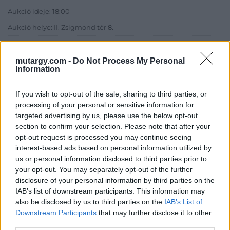
Aukció ideje: 18:00
Aukció helye: II. Zsigmond tér 8.
Tételszám: 74
mutargy.com -
Do Not Process My Personal
Information
Eladó adatai
Eladó:
Műgyűjtők Háza Kft.
If you wish to opt-out of the sale, sharing to third parties, or
processing of your personal or sensitive information for
Cím: Dudás Attila
targeted advertising by us, please use the below opt-out
Műgyűjtők Háza kft.
section to confirm your selection. Please note that after your
Budapest
opt-out request is processed you may continue seeing
1023.Bp. Zsigmond tér 11.
interest-based ads based on personal information utilized by
1023
us or personal information disclosed to third parties prior to
Telefon: 18008123
your opt-out. You may separately opt-out of the further
disclosure of your personal information by third parties on the
Weboldal:
IAB’s list of downstream participants. This information may
http://www.mugyujtokhaza.hu
also be disclosed by us to third parties on the
IAB’s List of
Bemutatkozás: 2013 nyarán nyitottuk meg Galériánkat
Downstream Participants
that may further disclose it to other
Budapesten, a II. kerületben. Célunk, hogy az eladók optimális
third parties.
áron, gyorsan találjanak vevőt műtárgyaikra, az eladók pedig