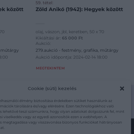
59. tétel:
ek között
Zöld Anikó (1942): Hegyek között
 70
olaj, vászon, jbl, keretben, 50 x 70
Kikiáltási ár:
65 000
Ft
Aukció:
, műtárgy
279.aukció - festmény, grafika, műtárgy
8:00
Aukció időpontja: 2024-02-14 18:00
MEGTEKINTEM
Cookie (süti) kezelés
elhasználói élmény biztosítása érdekében sütiket használunk az
mációk tárolására és/vagy elérésére. Ezen technológiákhoz való
m/adatkezelesi-tajekoztato/
s lehetővé teszi számunkra, hogy olyan adatokat dolgozzunk fel, mint
i viselkedés vagy az egyedi azonosítók ezen a webhelyen. A
ás megtagadása vagy visszavonása bizonyos funkciókat hátrányosan
at.
Kövesse a műtárgy.com-ot