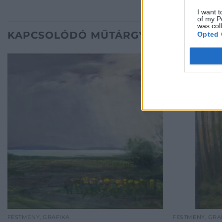
I want t
of my P
was col
KAPCSOLÓDÓ MŰTÁRGYAK
Opted 
FESTMÉNY, GRAFIKA
FESTMÉNY, GRA