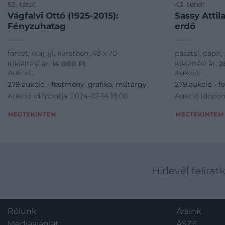
52. tétel:
43. tétel:
Vágfalvi Ottó (1925-2015):
Sassy Attil
Fényzuhatag
erdő
farost, olaj, jjl, keretben, 48 x 70
pasztel, papír, 
Kikiáltási ár:
14 000
Ft
Kikiáltási ár:
2
Aukció:
Aukció:
279.aukció - festmény, grafika, műtárgy
279.aukció - f
Aukció időpontja: 2024-02-14 18:00
Aukció időpont
MEGTEKINTEM
MEGTEKINTEM
Hírlevél felirat
Rólunk
Áraink
Médiaajánlat
ÁSZF