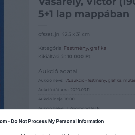
Vasarely, Victor (19
5+1 lap mappában
ofszet, jn, 42,5 x 31 cm
Kategória:
Festmény, grafika
Kikiáltási ár:
10 000
Ft
Aukció adatai
Aukció neve:
175.aukció - festmény, grafika, műtá
Aukció dátuma: 2020.03.11
Aukció ideje: 18:00
Aukció helye: II. Zsigmond tér 8.
Tételszám: 79
com -
Do Not Process My Personal Information
Eladó adatai