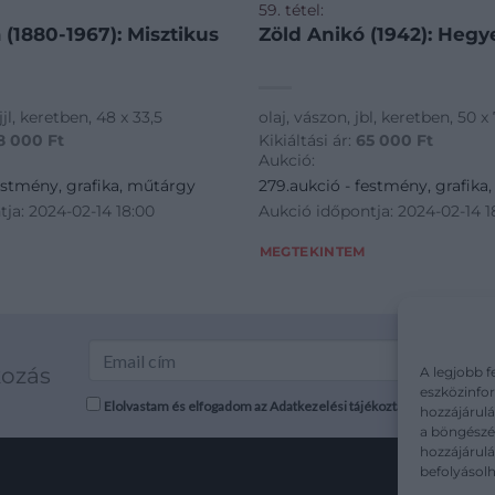
59. tétel:
a (1880-1967): Misztikus
Zöld Anikó (1942): Hegy
jjl, keretben, 48 x 33,5
olaj, vászon, jbl, keretben, 50 x
8 000
Ft
Kikiáltási ár:
65 000
Ft
Aukció:
estmény, grafika, műtárgy
279.aukció - festmény, grafika
ja: 2024-02-14 18:00
Aukció időpontja: 2024-02-14 1
MEGTEKINTEM
kozás
A legjobb f
eszközinfor
Elolvastam és elfogadom az Adatkezelési tájékoztatót: mutargy.co
hozzájárulá
a böngészés
hozzájárul
befolyásolh