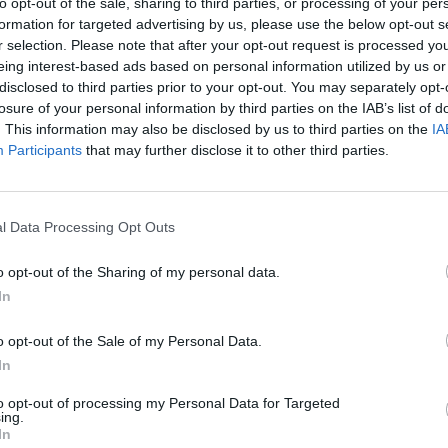
to opt-out of the sale, sharing to third parties, or processing of your per
formation for targeted advertising by us, please use the below opt-out s
Eladó:
Műgyűjtők Háza Kft
r selection. Please note that after your opt-out request is processed y
Cím: Dudás Attila
eing interest-based ads based on personal information utilized by us or
Műgyűjtők Háza kft.
disclosed to third parties prior to your opt-out. You may separately opt-
Budapest
losure of your personal information by third parties on the IAB’s list of
1023.Bp. Zsigmond tér 11.
. This information may also be disclosed by us to third parties on the
IA
1023
Participants
that may further disclose it to other third parties.
Telefon: 18008123
Weboldal:
http://www.mu
l Data Processing Opt Outs
Bemutatkozás: 2013 nyarán nyitottuk meg Galériá
optimális áron, gyorsan találjanak vevőt műtárg
o opt-out of the Sharing of my personal data.
gyűjteményüket változatos kínálatunkból. Ezért
árverést! Kedd-től péntek-ig 11.00-este 18.00 órái
In
GALÉRIA TOVÁBBI MŰTÁRGYAI
o opt-out of the Sale of my Personal Data.
In
to opt-out of processing my Personal Data for Targeted
ing.
In