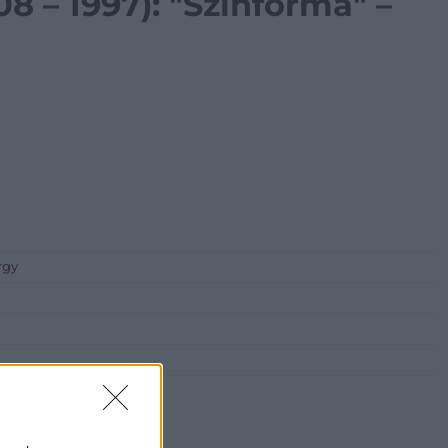
08 – 1997): "Színforma" –
rgy