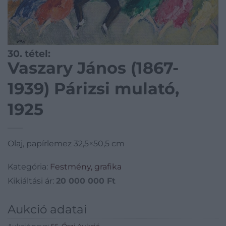
30. tétel:
Vaszary János (1867-
1939) Párizsi mulató,
1925
Olaj, papírlemez 32,5×50,5 cm
Kategória:
Festmény, grafika
Kikiáltási ár:
20 000 000
Ft
Aukció adatai