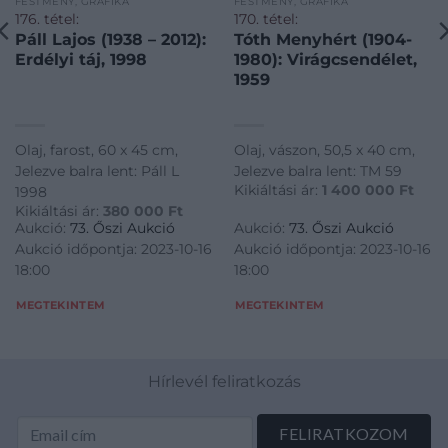
FESTMÉNY, GRAFIKA
FESTMÉNY, GRAFIKA
176. tétel:
170. tétel:
Páll Lajos (1938 – 2012):
Tóth Menyhért (1904-
Erdélyi táj, 1998
1980): Virágcsendélet,
1959
Olaj, farost, 60 x 45 cm,
Olaj, vászon, 50,5 x 40 cm,
Jelezve balra lent: Páll L
Jelezve balra lent: TM 59
Kikiáltási ár:
1 400 000
Ft
1998
Kikiáltási ár:
380 000
Ft
Aukció:
73. Őszi Aukció
Aukció:
73. Őszi Aukció
Aukció időpontja: 2023-10-16
Aukció időpontja: 2023-10-16
18:00
18:00
MEGTEKINTEM
MEGTEKINTEM
Hírlevél feliratkozás