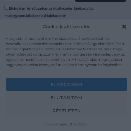
Elolvastam és elfogadom az Adatkezelési tájékoztatót:
mutargy.com/adatkezelesi-tajekoztato/
Cookie (süti) kezelés
Rólunk
Áraink
Médiaajánlat
ÁSZF
A legjobb felhasználói élmény biztosítása érdekében sütiket
használunk az eszközinformációk tárolására és/vagy elérésére. Ezen
Karrier
Adatvédelem
technológiákhoz való hozzájárulás lehetővé teszi számunkra, hogy
Kapcsolat
Impresszum
olyan adatokat dolgozzunk fel, mint a böngészési viselkedés vagy az
egyedi azonosítók ezen a webhelyen. A hozzájárulás megtagadása
vagy visszavonása bizonyos funkciókat hátrányosan befolyásolhat.
Kövesse a műtárgy.com-ot
ELFOGADOM
ELUTASÍTOM
Weboldal és Webshop készítés:
Ferenczi Sándor
RÉSZLETEK
Copyright 2026 ©
Mutargy.com
Cookie tájékoztató
ÁSZF