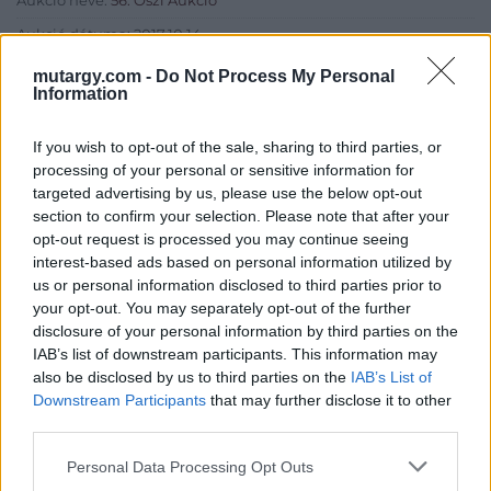
Aukció neve:
56. Őszi Aukció
Aukció dátuma: 2017.10.14
Aukció ideje: 18:00
mutargy.com -
Do Not Process My Personal
Information
Aukció helye: Budapest Kongresszusi Központ
Tételszám: 30
If you wish to opt-out of the sale, sharing to third parties, or
processing of your personal or sensitive information for
targeted advertising by us, please use the below opt-out
Eladó adatai
section to confirm your selection. Please note that after your
opt-out request is processed you may continue seeing
Eladó:
Virág Judit Galéria
interest-based ads based on personal information utilized by
Cím: Nemes Zsófia
us or personal information disclosed to third parties prior to
Mű-Terem Galéria Kft.
your opt-out. You may separately opt-out of the further
1055 Budapest, Falk Miksa u. 30
disclosure of your personal information by third parties on the
IAB’s list of downstream participants. This information may
Telefon: 36-1-312-2071, 269-4681 269-4681
also be disclosed by us to third parties on the
IAB’s List of
Weboldal:
http://www.viragjuditgaleria.hu
Downstream Participants
that may further disclose it to other
Bemutatkozás: Kiemelkedő kvalitású 19. és 20. századi magyar
third parties.
festészet és szecessziós Zsolnay kerámiák adás-vétele és
Personal Data Processing Opt Outs
aukcionálása. Exkluzív aukciók évente 3 alkalommal.