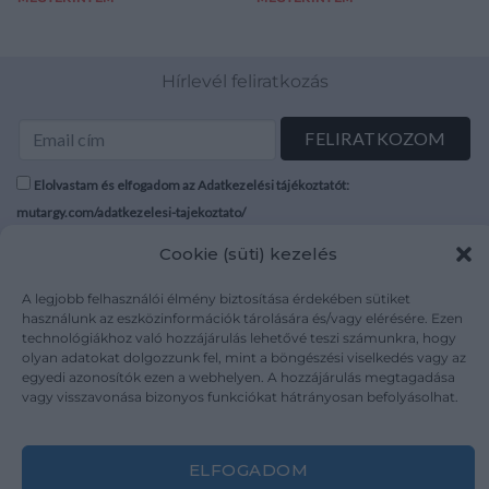
Hírlevél feliratkozás
Elolvastam és elfogadom az Adatkezelési tájékoztatót:
mutargy.com/adatkezelesi-tajekoztato/
Cookie (süti) kezelés
Rólunk
Áraink
Médiaajánlat
ÁSZF
A legjobb felhasználói élmény biztosítása érdekében sütiket
használunk az eszközinformációk tárolására és/vagy elérésére. Ezen
Karrier
Adatvédelem
technológiákhoz való hozzájárulás lehetővé teszi számunkra, hogy
Kapcsolat
Impresszum
olyan adatokat dolgozzunk fel, mint a böngészési viselkedés vagy az
egyedi azonosítók ezen a webhelyen. A hozzájárulás megtagadása
vagy visszavonása bizonyos funkciókat hátrányosan befolyásolhat.
Kövesse a műtárgy.com-ot
ELFOGADOM