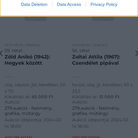
Data Deletion
Data Access
Privacy Policy
FESTMÉNY, GRAFIKA
FESTMÉNY, GRAFIKA
59. tétel:
56. tétel:
Zöld Anikó (1942):
Zoltai Attila (1967):
Hegyek között
Csendélet pipával
olaj, vászon, jbl, keretben, 50
farost, olaj, jjl, keretben, 50 x
x 70
33,5
Kikiáltási ár:
65 000
Ft
Kikiáltási ár:
12 000
Ft
Aukció:
Aukció:
279.aukció - festmény,
279.aukció - festmény,
grafika, műtárgy
grafika, műtárgy
Aukció időpontja: 2024-02-
Aukció időpontja: 2024-02-
14 18:00
14 18:00
MEGTEKINTEM
MEGTEKINTEM