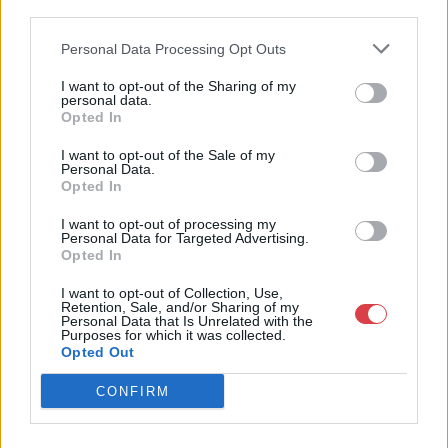
Bemutatkozás: 2013 nyarán nyitottuk meg Galériánkat
third parties.
Budapesten, a II. kerületben. Célunk, hogy az eladók optimális
áron, gyorsan találjanak vevőt műtárgyaikra, az eladók pedig
Personal Data Processing Opt Outs
rendszeresen tudják gazdagítani gyűjteményüket változatos
kínálatunkból. Ezért is rendezünk minden második héten,
I want to opt-out of the Sharing of my
personal data.
szerda esténként online árverést! Kedd-től péntek-ig 11.00-este
Opted In
18.00 óráig várjuk szeretettel az érdeklődőket.
I want to opt-out of the Sale of my
GALÉRIA TOVÁBBI MŰTÁRGYAI
Personal Data.
Opted In
I want to opt-out of processing my
Personal Data for Targeted Advertising.
Opted In
I want to opt-out of Collection, Use,
Retention, Sale, and/or Sharing of my
Personal Data that Is Unrelated with the
Purposes for which it was collected.
KAPCSOLÓDÓ MŰTÁRGYAK
Opted Out
CONFIRM