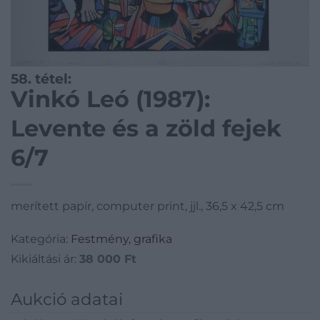
58. tétel:
Vinkó Leó (1987):
Levente és a zöld fejek
6/7
merített papír, computer print, jjl., 36,5 x 42,5 cm
Kategória:
Festmény, grafika
Kikiáltási ár:
38 000
Ft
Aukció adatai