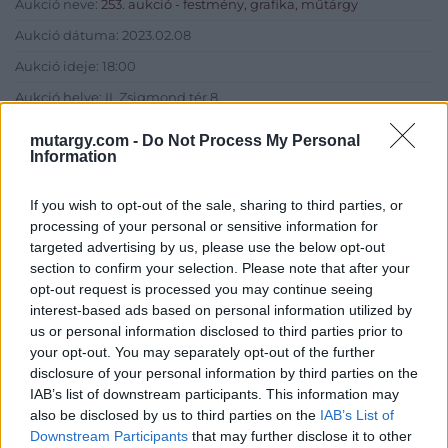
Aukció neve:
253. aukció - festmény, grafika, műtárgy
Aukció dátuma: 2023.02.08
Aukció ideje: 18:00
Aukció helye: II. Zsigmond tér 8.
Tételszám: 58
mutargy.com -
Do Not Process My Personal
Information
Eladó adatai
If you wish to opt-out of the sale, sharing to third parties, or
processing of your personal or sensitive information for
Eladó:
Műgyűjtők Háza Kft.
targeted advertising by us, please use the below opt-out
Cím: Dudás Attila
section to confirm your selection. Please note that after your
Műgyűjtők Háza kft.
opt-out request is processed you may continue seeing
Budapest
interest-based ads based on personal information utilized by
1023.Bp. Zsigmond tér 11.
us or personal information disclosed to third parties prior to
1023
your opt-out. You may separately opt-out of the further
Telefon: 18008123
disclosure of your personal information by third parties on the
IAB’s list of downstream participants. This information may
Weboldal:
also be disclosed by us to third parties on the
IAB’s List of
http://www.mugyujtokhaza.hu
Downstream Participants
that may further disclose it to other