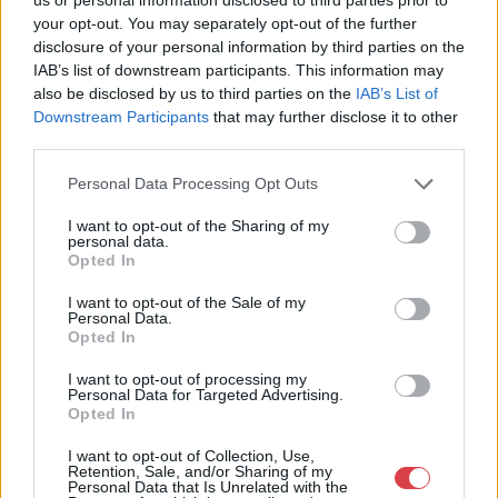
Cím: Dudás Attila
your opt-out. You may separately opt-out of the further
Műgyűjtők Háza kft.
disclosure of your personal information by third parties on the
Budapest
IAB’s list of downstream participants. This information may
1023.Bp. Zsigmond tér 11.
also be disclosed by us to third parties on the
IAB’s List of
1023
Downstream Participants
that may further disclose it to other
third parties.
Telefon: 18008123
Weboldal:
Personal Data Processing Opt Outs
http://www.mugyujtokhaza.hu
I want to opt-out of the Sharing of my
Bemutatkozás: 2013 nyarán nyitottuk meg Galériánkat
personal data.
Budapesten, a II. kerületben. Célunk, hogy az eladók optimális
Opted In
áron, gyorsan találjanak vevőt műtárgyaikra, az eladók pedig
rendszeresen tudják gazdagítani gyűjteményüket változatos
I want to opt-out of the Sale of my
Personal Data.
kínálatunkból. Ezért is rendezünk minden második héten,
Opted In
szerda esténként online árverést! Kedd-től péntek-ig 11.00-este
18.00 óráig várjuk szeretettel az érdeklődőket.
I want to opt-out of processing my
Personal Data for Targeted Advertising.
Opted In
GALÉRIA TOVÁBBI MŰTÁRGYAI
I want to opt-out of Collection, Use,
Retention, Sale, and/or Sharing of my
Personal Data that Is Unrelated with the