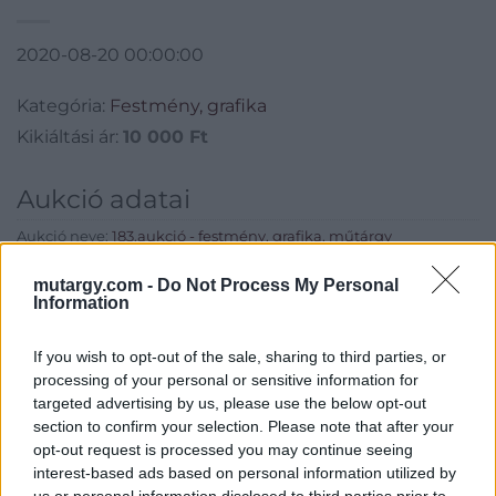
2020-08-20 00:00:00
Kategória:
Festmény, grafika
Kikiáltási ár:
10 000
Ft
Aukció adatai
Aukció neve:
183.aukció - festmény, grafika, műtárgy
Aukció dátuma: 2020.08.19
mutargy.com -
Do Not Process My Personal
Information
Aukció ideje: 18:00
Aukció helye: II. Zsigmond tér 8.
If you wish to opt-out of the sale, sharing to third parties, or
Tételszám: 23
processing of your personal or sensitive information for
targeted advertising by us, please use the below opt-out
section to confirm your selection. Please note that after your
Eladó adatai
opt-out request is processed you may continue seeing
interest-based ads based on personal information utilized by
Eladó:
Műgyűjtők Háza Kft.
us or personal information disclosed to third parties prior to