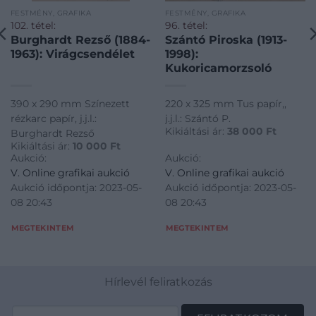
FESTMÉNY, GRAFIKA
FESTMÉNY, GRAFIKA
102. tétel:
96. tétel:
Burghardt Rezső (1884-
Szántó Piroska (1913-
1963): Virágcsendélet
1998):
Kukoricamorzsoló
390 x 290 mm Színezett
220 x 325 mm Tus papír,,
rézkarc papír, j.j.l.:
j.j.l.: Szántó P.
Kikiáltási ár:
38 000
Ft
Burghardt Rezső
Kikiáltási ár:
10 000
Ft
Aukció:
Aukció:
V. Online grafikai aukció
V. Online grafikai aukció
Aukció időpontja: 2023-05-
Aukció időpontja: 2023-05-
08 20:43
08 20:43
MEGTEKINTEM
MEGTEKINTEM
Hírlevél feliratkozás