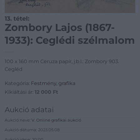
13. tétel:
Zombory Lajos (1867-
1933): Ceglédi szélmalom
100 x 160 mm Ceruza papír, j.b.l.: Zombory 903.
Cegléd
Kategória:
Festmény, grafika
Kikiáltási ár:
12 000
Ft
Aukció adatai
Aukció neve:
V. Online grafikai aukció
Aukció dátuma: 2023.05.08
Aukció ideje: 20:00