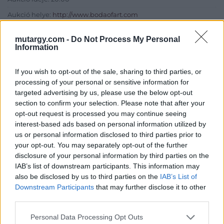
Aukció helye:
http://www.bodaofart.com
Tételszám: 13
mutargy.com -
Do Not Process My Personal
Information
Eladó adatai
If you wish to opt-out of the sale, sharing to third parties, or
Eladó:
Boda Gallery of Art
processing of your personal or sensitive information for
targeted advertising by us, please use the below opt-out
Cím: Boda Péter
section to confirm your selection. Please note that after your
Boda Galéria és Aukciósház
opt-out request is processed you may continue seeing
Budapest
interest-based ads based on personal information utilized by
1111.Budapest Bartók Béla út 34
us or personal information disclosed to third parties prior to
1111
your opt-out. You may separately opt-out of the further
Telefon: (06-20) 519-08-91 ; (06-1)
disclosure of your personal information by third parties on the
784-5852
IAB’s list of downstream participants. This information may
Weboldal:
also be disclosed by us to third parties on the
IAB’s List of
http://www.bodaofart.com
Downstream Participants
that may further disclose it to other
third parties.
Bemutatkozás: Galériánk 2012-ben kezdett el foglalkozni
árverések rendezésével, festményeket, művészeti tárgyakat,
Personal Data Processing Opt Outs
kínálunk és keresünk.