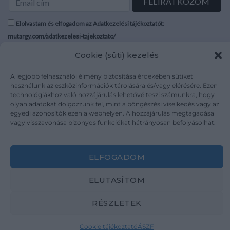
Elolvastam és elfogadom az Adatkezelési tájékoztatót:
mutargy.com/adatkezelesi-tajekoztato/
Cookie (süti) kezelés
Rólunk
Áraink
Médiaajánlat
ÁSZF
A legjobb felhasználói élmény biztosítása érdekében sütiket
használunk az eszközinformációk tárolására és/vagy elérésére. Ezen
Karrier
Adatvédelem
technológiákhoz való hozzájárulás lehetővé teszi számunkra, hogy
Kapcsolat
Impresszum
olyan adatokat dolgozzunk fel, mint a böngészési viselkedés vagy az
egyedi azonosítók ezen a webhelyen. A hozzájárulás megtagadása
vagy visszavonása bizonyos funkciókat hátrányosan befolyásolhat.
Kövesse a műtárgy.com-ot
ELFOGADOM
ELUTASÍTOM
Weboldal és Webshop készítés:
Ferenczi Sándor
RÉSZLETEK
Copyright 2026 ©
Mutargy.com
Cookie tájékoztató
ÁSZF