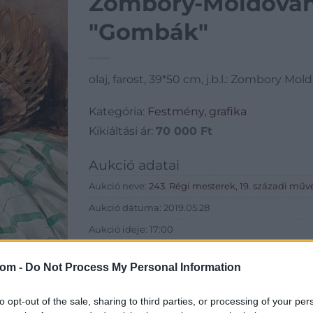
Zombory-Moldován 
"Gombák"
olaj, farost, 39*50 cm, j.b.l.: Zombory Mol
Kategória:
Festmény, grafika
Kikiáltási ár:
70 000
Ft
Aukció adatai
Aukció neve:
243. Régi mesterek, 19. századi műv
Aukció dátuma: 2019.05.28
Aukció ideje: 17:00
Aukció helye: Budapest, Balaton utca 8.
com -
Do Not Process My Personal Information
Tételszám: 289
to opt-out of the sale, sharing to third parties, or processing of your per
Eladó adatai