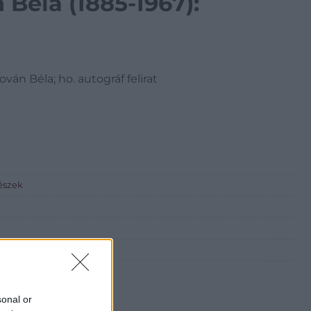
Béla (1885-1967):
dován Béla; ho. autográf felirat
észek
sonal or