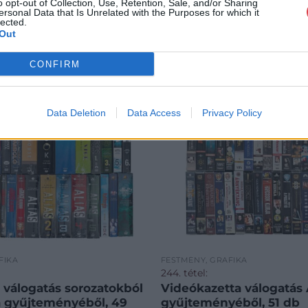
o opt-out of Collection, Use, Retention, Sale, and/or Sharing
ersonal Data that Is Unrelated with the Purposes for which it
lected.
Out
CONFIRM
Data Deletion
Data Access
Privacy Policy
FIKA
FESTMÉNY, GRAFIKA
244. tétel:
válogatás sorozatokból
Videókazetta válogatás
 gyűjteményéből, 49
gyűjteményéből, 51 db