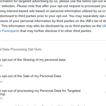
formation for targeted advertising by us, please use the below opt-out s
r selection. Please note that after your opt-out request is processed y
Eladó:
Nagyház
eing interest-based ads based on personal information utilized by us or
Cím: Müller M
disclosed to third parties prior to your opt-out. You may separately opt-
Nagyházi Galér
losure of your personal information by third parties on the IAB’s list of
1055 Budapest,
. This information may also be disclosed by us to third parties on the
IA
Participants
that may further disclose it to other third parties.
Telefon: +361 
Weboldal:
htt
Bemutatkozás: Magas színvonalú festmények és m
l Data Processing Opt Outs
ékszerek, néprajzi tárgyak értékesítése és aukc
értékbecslés. Árveréseinkre a tárgyfelvétel folyam
o opt-out of the Sharing of my personal data.
In
GALÉRIA TOVÁBBI MŰTÁRGYAI
o opt-out of the Sale of my Personal Data.
In
to opt-out of processing my Personal Data for Targeted
ing.
In