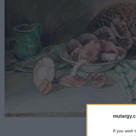
mutargy.
If you wish 