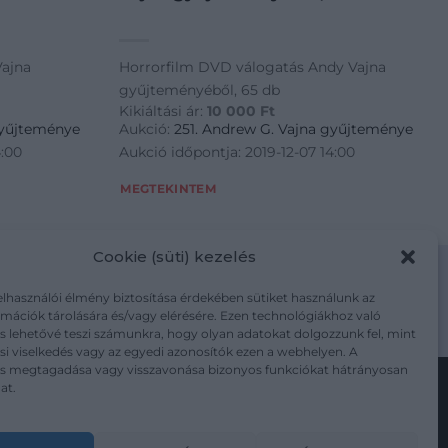
Vajna
Horrorfilm DVD válogatás Andy Vajna
gyűjteményéből, 65 db
Kikiáltási ár:
10 000
Ft
gyűjteménye
Aukció:
251. Andrew G. Vajna gyűjteménye
4:00
Aukció időpontja: 2019-12-07 14:00
MEGTEKINTEM
Cookie (süti) kezelés
elhasználói élmény biztosítása érdekében sütiket használunk az
mációk tárolására és/vagy elérésére. Ezen technológiákhoz való
m/adatkezelesi-tajekoztato/
s lehetővé teszi számunkra, hogy olyan adatokat dolgozzunk fel, mint
i viselkedés vagy az egyedi azonosítók ezen a webhelyen. A
ás megtagadása vagy visszavonása bizonyos funkciókat hátrányosan
at.
Kövesse a műtárgy.com-ot