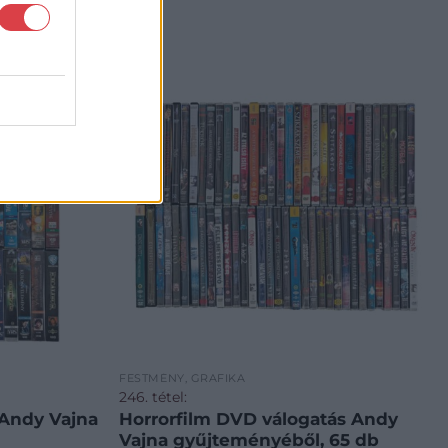
FESTMÉNY, GRAFIKA
246. tétel:
 Andy Vajna
Horrorfilm DVD válogatás Andy
Vajna gyűjteményéből, 65 db