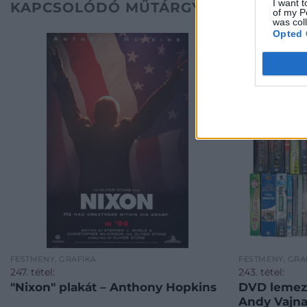
I want t
KAPCSOLÓDÓ MŰTÁRGYAK
of my P
was col
Opted 
FESTMÉNY, GRAFIKA
FESTMÉNY, GRA
247. tétel:
243. tétel:
"Nixon" plakát – Anthony Hopkins
DVD lemez 
Andy Vajna