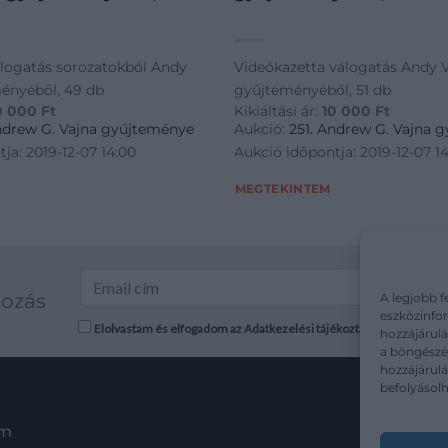
logatás sorozatokból Andy
Videókazetta válogatás Andy 
ényéből, 49 db
gyűjteményéből, 51 db
0 000
Ft
Kikiáltási ár:
10 000
Ft
Andrew G. Vajna gyűjteménye
Aukció:
251. Andrew G. Vajna 
ja: 2019-12-07 14:00
Aukció időpontja: 2019-12-07 1
MEGTEKINTEM
kozás
A legjobb f
eszközinfor
Elolvastam és elfogadom az Adatkezelési tájékoztatót: mutargy.co
hozzájárulá
a böngészés
hozzájárul
befolyásolh
em