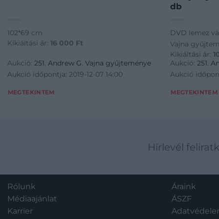
db
102*69 cm
DVD lemez vá
Kikiáltási ár:
16 000
Ft
Vajna gyűjtem
Kikiáltási ár:
1
Aukció:
251. Andrew G. Vajna gyűjteménye
Aukció:
251. 
Aukció időpontja: 2019-12-07 14:00
Aukció időpont
MEGTEKINTEM
MEGTEKINTEM
Hírlevél felirat
Rólunk
Áraink
Médiaajánlat
ÁSZF
Karrier
Adatvédel