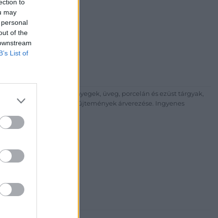
ection to
ou may
i Galéria és Aukciósház
 personal
árta
out of the
ia és Aukciósház Kft.
 downstream
 Balaton utca 8.
B’s List of
475 6000 +361 4756005
p://www.nagyhazi.hu
űtárgyak, bútorok, szőnyegek, üveg, porcelán és ezüst tárgyak,
ionálása. Hagyatékok és gyűjtemények árverezése. Ingyenes
atos.