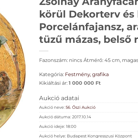
Zsolnay Aranyfácán
körül Dekorterv és k
Porcelánfajansz, 
tüzű mázas, belső r
Fazonszám: nincs Átmérő: 45 cm, magas
Kategória:
Festmény, grafika
Kikiáltási ár:
1 000 000
Ft
Aukció adatai
Aukció neve:
56. Őszi Aukció
Aukció dátuma: 2017.10.14
Aukció ideje: 18:00
Aukció helye: Budapest Kongresszusi Központ