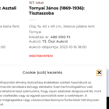
167. tétel:
 Asztali
Tornyai János (1869-1936):
Tisztaszoba
e balra fent:
Olaj, fa, 40 x 49 cm, Jelezve jobbra lent:
Tornyai
Kikiáltási ár:
480 000
Ft
Aukció:
73. Őszi Aukció
8:00
Aukció időpontja: 2023-10-16 18:00
MEGTEKINTEM
Cookie (süti) kezelés
elhasználói élmény biztosítása érdekében sütiket használunk az
mációk tárolására és/vagy elérésére. Ezen technológiákhoz való
m/adatkezelesi-tajekoztato/
s lehetővé teszi számunkra, hogy olyan adatokat dolgozzunk fel, mint
i viselkedés vagy az egyedi azonosítók ezen a webhelyen. A
ás megtagadása vagy visszavonása bizonyos funkciókat hátrányosan
at.
Kövesse a műtárgy.com-ot