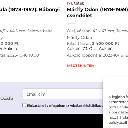
171. tétel:
la (1878-1957): Bábonyi
Márffy Ödön (1878-1959):
csendélet
4,5 x 44,5 cm, Jelezve balra
Olaj, vászon, 42 x 43 cm, Jelezv
Gy
Márffy Ödön
80 000
Ft
Kikiáltási ár:
2 400 000
Ft
zi Aukció
Aukció:
73. Őszi Aukció
ja: 2023-10-16 18:00
Aukció időpontja: 2023-10-16 1
MEGTEKINTEM
kozás
A legjobb f
eszközinfor
Elolvastam és elfogadom az Adatkezelési tájékoztatót: mutargy.co
hozzájárulá
a böngészés
hozzájárul
befolyásolh