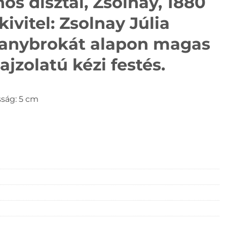
os dísztál, Zsolnay, 1880
ivitel: Zsolnay Júlia
aranybrokát alapon magas
ajzolatú kézi festés.
ság: 5 cm