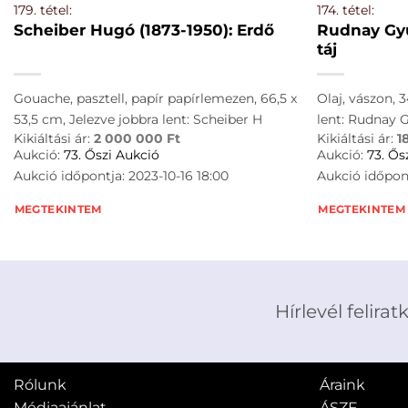
179. tétel:
174. tétel:
Scheiber Hugó (1873-1950): Erdő
Rudnay Gyu
táj
Gouache, pasztell, papír papírlemezen, 66,5 x
Olaj, vászon, 3
53,5 cm, Jelezve jobbra lent: Scheiber H
lent: Rudnay 
Kikiáltási ár:
2 000 000
Ft
Kikiáltási ár:
1
Aukció:
73. Őszi Aukció
Aukció:
73. Ős
Aukció időpontja: 2023-10-16 18:00
Aukció időpont
MEGTEKINTEM
MEGTEKINTEM
Hírlevél felirat
Rólunk
Áraink
Médiaajánlat
ÁSZF