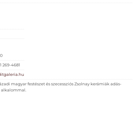
30
81 269-4681
itgaleria.hu
ázadi magyar festészet és szecessziós Zsolnay kerámiák adás-
3 alkalommal.