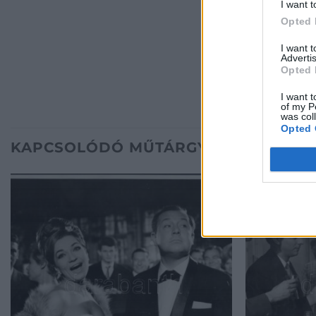
I want t
Opted 
I want 
Advertis
Opted 
I want t
of my P
was col
Opted 
KAPCSOLÓDÓ MŰTÁRGYAK