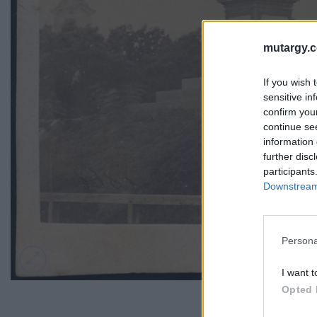
mutargy.
If you wish 
sensitive in
confirm you
continue se
information 
further disc
participants
Downstream 
Persona
I want t
Opted 