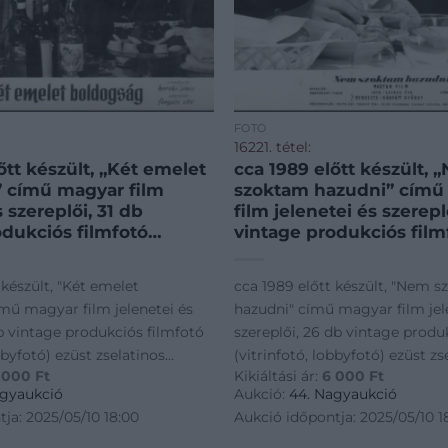
FOTÓ
16221. tétel:
őtt készült, „Két emelet
cca 1989 előtt készült,
 című magyar film
szoktam hazudni” című
s szereplői, 31 db
film jelenetei és szerepl
odukciós filmfotó
vintage produkciós film
, lobbyfotó) ezüst
(vitrinfotó, lobbyfotó) e
fotópapíron, a
zselatinos fotópapíron, 
 készült, "Két emelet
cca 1989 előtt készült, "Nem 
ól eredő (esetleges)
használatból eredő (ese
mű magyar film jelenetei és
hazudni" című magyar film jel
ákkal, 24×30 cm
kisebb hibákkal, 24×30
db vintage produkciós filmfotó
szereplői, 26 db vintage produ
bbyfotó) ezüst zselatinos
(vitrinfotó, lobbyfotó) ezüst zs
 000
Ft
Kikiáltási ár:
6 000
Ft
 használatból eredő
fotópapíron, a használatból er
agyaukció
Aukció:
44. Nagyaukció
sebb hibákkal, 24x30 cm
(esetleges) kisebb hibákkal, 2
ja: 2025/05/10 18:00
Aukció időpontja: 2025/05/10 1