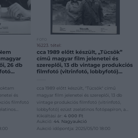
FOTÓ
16223. tétel:
 „Nem
cca 1989 előtt készült, „Tücsök”
 magyar
című magyar film jelenetei és
ői, 26 db
szereplői, 13 db vintage produkciós
fotó
filmfotó (vitrinfotó, lobbyfotó)
züst
ezüst zselatinos fotópapíron, a
a
használatból eredő (esetleges)
szoktam
cca 1989 előtt készült, "Tücsök" című
tleges)
kisebb hibákkal, a szövegmezők
enetei és
magyar film jelenetei és szereplői, 13 db
 cm
felülragasztva, + hozzáadva egy
kciós filmfotó
vintage produkciós filmfotó (vitrinfotó,
szöveges kisplakát, 24×30 cm és
elatinos
lobbyfotó) ezüst zselatinos fotópapíron, a
18×24
Kikiáltási ár:
4 000
Ft
edő
használatból eredő (esetleges) kisebb
Aukció:
44. Nagyaukció
4x30 cm
hibákkal, a szövegmezők felülragasztva, +
8:00
Aukció időpontja: 2025/05/10 18:00
hozzáadva egy szöveges kisplakát, 24x30 cm
és 18x24 cm