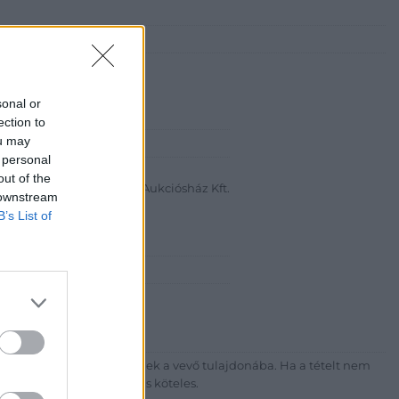
sonal or
ection to
ou may
abanth Kft
 personal
a Krisztián
out of the
Bélyegkereskedelmi és Aukciósház Kft.
 downstream
B’s List of
 16.
7-4757, 266-4154, 318-4035
http://darabanth.com
ék megfizetése után kerülnek a vevő tulajdonába. Ha a tételt nem
sítási díj megfizetésére is köteles.