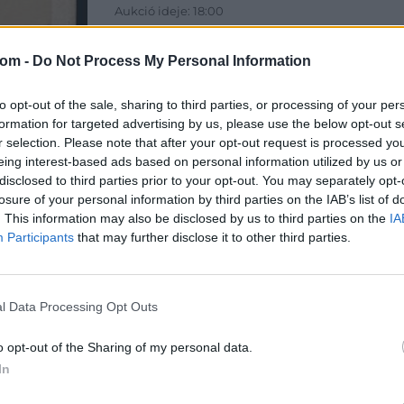
Aukció ideje: 18:00
Aukció helye:
http://www.darabanth.com
com -
Do Not Process My Personal Information
Tételszám: 16458
to opt-out of the sale, sharing to third parties, or processing of your per
Eladó adatai
formation for targeted advertising by us, please use the below opt-out s
r selection. Please note that after your opt-out request is processed y
Eladó:
Dar
eing interest-based ads based on personal information utilized by us or
Cím: Csonk
disclosed to third parties prior to your opt-out. You may separately opt-
Darabanth 
losure of your personal information by third parties on the IAB’s list of
Budapest
. This information may also be disclosed by us to third parties on the
IA
Andrássy út
Participants
that may further disclose it to other third parties.
1061
Telefon: 31
Weboldal:
l Data Processing Opt Outs
o opt-out of the Sharing of my personal data.
In
Bemutatkozás: A tételek a leütési ár + 25% jutal
személyesen veszik át, a vevő a postaköltség, bizto