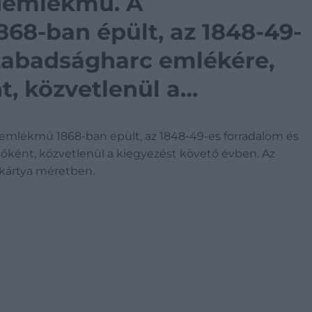
demlékmű. A
8-ban épült, az 1848-49-
szabadságharc emlékére,
, közvetlenül a
évben. Az átadás után
mlékmű 1868-ban épült, az 1848-49-es forradalom és
ozva, vizitkártya
ként, közvetlenül a kiegyezést követő évben. Az
itkártya méretben.