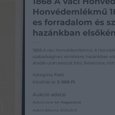
1868 A váci Honvé
Honvédemlékmű 186
es forradalom és 
hazánkban elsőként
kiegyezést követő 
1868 A váci Honvédemlékmű. A Honvéde
készült fotó, felirat
szabadságharc emlékére, hazánkban első
méretben.
átadás után készült fotó, feliratozva, viz
Kategória:
Fotó
Kikiáltási ár:
5 000
Ft
Aukció adatai
Aukció neve:
44. Nagyaukció
Aukció dátuma: 2025.05.10