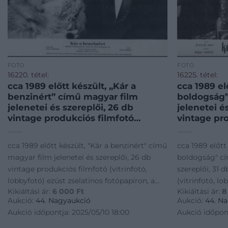
FOTÓ
FOTÓ
16220. tétel:
16225. tétel:
cca 1989 előtt készült, „Kár a
cca 1989 el
benzinért” című magyar film
boldogság”
jelenetei és szereplői, 26 db
jelenetei é
vintage produkciós filmfotó
vintage pr
(vitrinfotó, lobbyfotó) ezüst
(vitrinfotó
zselatinos fotópapíron, a
zselatinos 
cca 1989 előtt készült, "Kár a benzinért" című
cca 1989 előtt
használatból eredő (esetleges)
használatb
magyar film jelenetei és szereplői, 26 db
boldogság" cí
kisebb hibákkal, + hozzáadva egy
kisebb hib
vintage produkciós filmfotó (vitrinfotó,
szereplői, 31 
szöveges kisplakát, 24×30
lobbyfotó) ezüst zselatinos fotópapíron, a
(vitrinfotó, lo
Kikiáltási ár:
6 000
Ft
Kikiáltási ár:
8
használatból eredő (esetleges) kisebb
fotópapíron, a
Aukció:
44. Nagyaukció
Aukció:
44. N
hibákkal, + hozzáadva egy szöveges
(esetleges) ki
Aukció időpontja: 2025/05/10 18:00
Aukció időpont
kisplakát, 24x30 cm