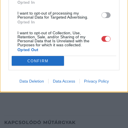
Telefon: 18008123
Opted In
Weboldal:
I want to opt-out of processing my
http://www.mugyujtokhaza.hu
Personal Data for Targeted Advertising.
Opted In
Bemutatkozás: 2013 nyarán nyitottuk meg Galériánkat
Budapesten, a II. kerületben. Célunk, hogy az eladók optimális
I want to opt-out of Collection, Use,
áron, gyorsan találjanak vevőt műtárgyaikra, az eladók pedig
Retention, Sale, and/or Sharing of my
Personal Data that Is Unrelated with the
rendszeresen tudják gazdagítani gyűjteményüket változatos
Purposes for which it was collected.
kínálatunkból. Ezért is rendezünk minden második héten,
Opted Out
szerda esténként online árverést! Kedd-től péntek-ig 11.00-este
18.00 óráig várjuk szeretettel az érdeklődőket.
CONFIRM
GALÉRIA TOVÁBBI MŰTÁRGYAI
Data Deletion
Data Access
Privacy Policy
KAPCSOLÓDÓ MŰTÁRGYAK