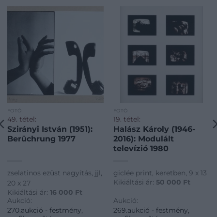
FOTÓ
FOTÓ
49. tétel:
19. tétel:
Szirányi István (1951):
Halász Károly (1946-
Berüchrung 1977
2016): Modulált
televízió 1980
zselatinos ezüst nagyítás, jjl,
giclée print, keretben, 9 x 13
Kikiáltási ár:
50 000
Ft
20 x 27
Kikiáltási ár:
16 000
Ft
Aukció:
Aukció:
270.aukció - festmény,
269.aukció - festmény,