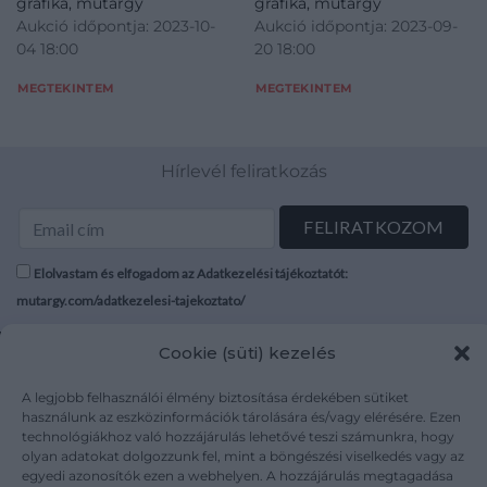
grafika, műtárgy
grafika, műtárgy
Aukció időpontja: 2023-10-
Aukció időpontja: 2023-09-
04 18:00
20 18:00
MEGTEKINTEM
MEGTEKINTEM
Hírlevél feliratkozás
Elolvastam és elfogadom az Adatkezelési tájékoztatót:
mutargy.com/adatkezelesi-tajekoztato/
Cookie (süti) kezelés
Rólunk
Áraink
Médiaajánlat
ÁSZF
A legjobb felhasználói élmény biztosítása érdekében sütiket
Karrier
Adatvédelem
használunk az eszközinformációk tárolására és/vagy elérésére. Ezen
Kapcsolat
Impresszum
technológiákhoz való hozzájárulás lehetővé teszi számunkra, hogy
olyan adatokat dolgozzunk fel, mint a böngészési viselkedés vagy az
egyedi azonosítók ezen a webhelyen. A hozzájárulás megtagadása