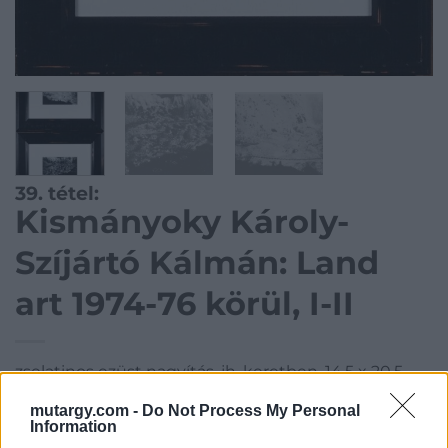
39. tétel:
Kismányoky Károly-
Szíjártó Kálmán: Land
art 1974-76 körül, I-II
zselatinos ezüst nagyítás, jh, keretben, 14,5 x 20,5
mutargy.com -
Do Not Process My Personal
Kategória:
Fotó
Information
Kikiáltási ár:
75 000
Ft