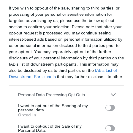
If you wish to opt-out of the sale, sharing to third parties, or
Aukció adatai
processing of your personal or sensitive information for
targeted advertising by us, please use the below opt-out
Aukció neve:
270.aukció - festmény, grafika, műtárgy
section to confirm your selection. Please note that after your
opt-out request is processed you may continue seeing
Aukció dátuma: 2023.10.04
interest-based ads based on personal information utilized by
Aukció ideje: 18:00
us or personal information disclosed to third parties prior to
your opt-out. You may separately opt-out of the further
Aukció helye: II. ZSIGMOND TÉR 8.
disclosure of your personal information by third parties on the
Tételszám: 39
IAB’s list of downstream participants. This information may
also be disclosed by us to third parties on the
IAB’s List of
Downstream Participants
that may further disclose it to other
Eladó adatai
third parties.
Eladó:
Műgyűjtők Háza Kft.
Personal Data Processing Opt Outs
Cím: Dudás Attila
I want to opt-out of the Sharing of my
Műgyűjtők Háza kft.
personal data.
Budapest
Opted In
1023.Bp. Zsigmond tér 11.
1023
I want to opt-out of the Sale of my
Personal Data.