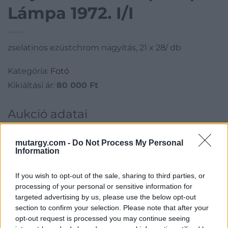
Lámpa 1972. I/I
zselatinos ezüstchrom nagyítás, 21 x 28/ db
Kategória:
Fotó
Kikiáltási ár:
80 000
Ft
Aukció adatai
Aukció neve:
278.aukció - festmény, grafika, műtárgy
mutargy.com -
Do Not Process My Personal
Aukció dátuma: 2024.01.31
Information
Aukció ideje: 18:00
If you wish to opt-out of the sale, sharing to third parties, or
Aukció helye: II. Zsigmond tér 8.
processing of your personal or sensitive information for
Tételszám: 16
targeted advertising by us, please use the below opt-out
section to confirm your selection. Please note that after your
opt-out request is processed you may continue seeing
Eladó adatai