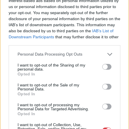
interest-based ads based on personal information utilized by
us or personal information disclosed to third parties prior to
Eladó:
Műgyűjtők Háza Kft.
your opt-out. You may separately opt-out of the further
Cím: Dudás Attila
disclosure of your personal information by third parties on the
Műgyűjtők Háza kft.
IAB’s list of downstream participants. This information may
Budapest
also be disclosed by us to third parties on the
IAB’s List of
1023.Bp. Zsigmond tér 11.
Downstream Participants
that may further disclose it to other
1023
third parties.
Telefon: 18008123
Personal Data Processing Opt Outs
Weboldal:
http://www.mugyujtokhaza.hu
I want to opt-out of the Sharing of my
personal data.
Bemutatkozás: 2013 nyarán nyitottuk meg Galériánkat
Opted In
Budapesten, a II. kerületben. Célunk, hogy az eladók optimális
I want to opt-out of the Sale of my
áron, gyorsan találjanak vevőt műtárgyaikra, az eladók pedig
Personal Data.
rendszeresen tudják gazdagítani gyűjteményüket változatos
Opted In
kínálatunkból. Ezért is rendezünk minden második héten,
szerda esténként online árverést! Kedd-től péntek-ig 11.00-este
I want to opt-out of processing my
18.00 óráig várjuk szeretettel az érdeklődőket.
Personal Data for Targeted Advertising.
Opted In
GALÉRIA TOVÁBBI MŰTÁRGYAI
I want to opt-out of Collection, Use,
Retention, Sale, and/or Sharing of my