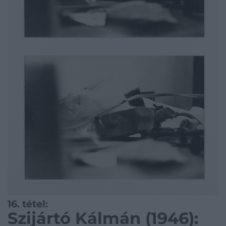
16. tétel:
Szijártó Kálmán (1946):