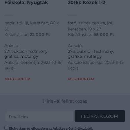
Főiskola: Nyugták
2016): Kezek 1-2
papír, toll jjl, keretben, 86 x
fotó, színes ceruza, jbl.
50
keretben, 19 x 27
Kikiáltási ár:
22 000
Ft
Kikiáltási ár:
98 000
Ft
Aukció:
Aukció:
271.aukció - festmény,
273. aukció - festmény,
grafika, műtárgy
grafika, műtárgy
Aukció időpontja: 2023-10-18
Aukció időpontja: 2023-11-15
18:00
18:00
MEGTEKINTEM
MEGTEKINTEM
Hírlevél feliratkozás
Elolvastam és elfogadom az Adatkezelési tájékoztatót: