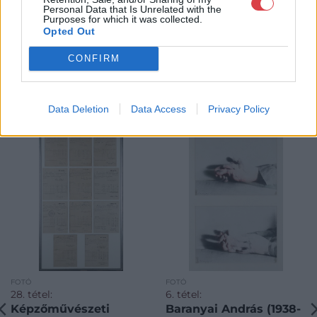
Personal Data that Is Unrelated with the
Purposes for which it was collected.
Opted Out
CONFIRM
KAPCSOLÓDÓ MŰTÁRGYAK
Data Deletion
Data Access
Privacy Policy
FOTÓ
FOTÓ
28. tétel:
6. tétel:
Képzőművészeti
Baranyai András (1938-