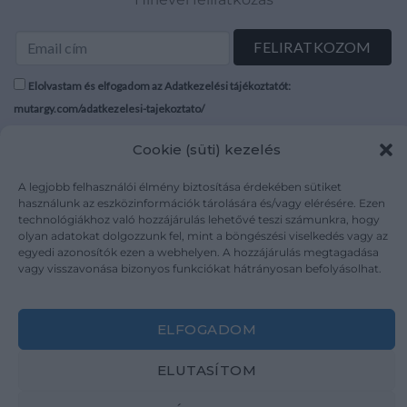
Elolvastam és elfogadom az Adatkezelési tájékoztatót:
mutargy.com/adatkezelesi-tajekoztato/
Cookie (süti) kezelés
Rólunk
Áraink
Médiaajánlat
ÁSZF
A legjobb felhasználói élmény biztosítása érdekében sütiket
Karrier
Adatvédelem
használunk az eszközinformációk tárolására és/vagy elérésére. Ezen
technológiákhoz való hozzájárulás lehetővé teszi számunkra, hogy
Kapcsolat
Impresszum
olyan adatokat dolgozzunk fel, mint a böngészési viselkedés vagy az
egyedi azonosítók ezen a webhelyen. A hozzájárulás megtagadása
vagy visszavonása bizonyos funkciókat hátrányosan befolyásolhat.
Kövesse a műtárgy.com-ot
ELFOGADOM
ELUTASÍTOM
Weboldal és Webshop készítés:
Ferenczi Sándor