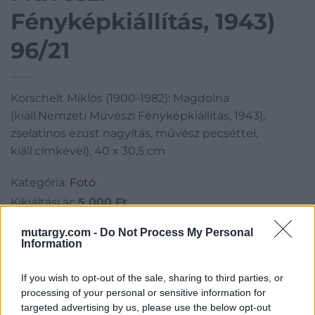
Fényképkiállítás, 1943)
96/21
Korschelt Miklós (1900-1982): Magdolna
(kiáll.Nemzeti Művészi Fényképkiállítás, 1943),
zselatinos ezüst nagyítás, művész pecséttel,
kiáll.címkével), 40 x 30,5 cm
Kategória:
Fotó
Kikiáltási ár:
5 000
Ft
mutargy.com -
Do Not Process My Personal
Aukció adatai
Information
Aukció neve:
96. aukció - festmény, grafika, műtárgy
If you wish to opt-out of the sale, sharing to third parties, or
Aukció dátuma: 2016.08.31
processing of your personal or sensitive information for
targeted advertising by us, please use the below opt-out
Aukció ideje: 18:00