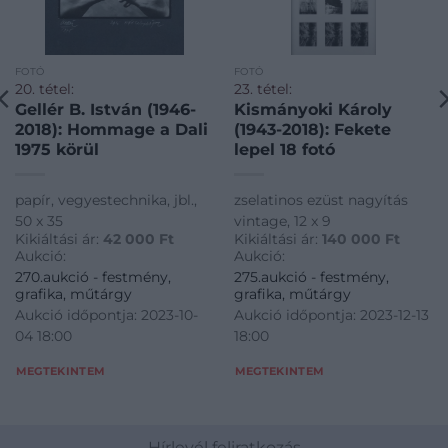
FOTÓ
FOTÓ
20. tétel:
23. tétel:
Gellér B. István (1946-
Kismányoki Károly
2018): Hommage a Dali
(1943-2018): Fekete
1975 körül
lepel 18 fotó
papír, vegyestechnika, jbl.,
zselatinos ezüst nagyítás
50 x 35
vintage, 12 x 9
Kikiáltási ár:
42 000
Ft
Kikiáltási ár:
140 000
Ft
Aukció:
Aukció:
270.aukció - festmény,
275.aukció - festmény,
grafika, műtárgy
grafika, műtárgy
Aukció időpontja: 2023-10-
Aukció időpontja: 2023-12-13
04 18:00
18:00
MEGTEKINTEM
MEGTEKINTEM
Hírlevél feliratkozás