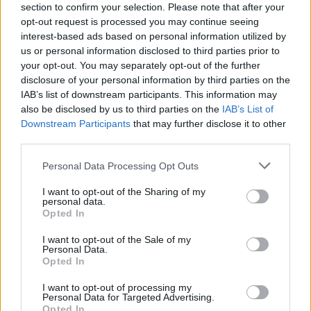
section to confirm your selection. Please note that after your
Aukció helye: II. Zsigmond tér 8.
opt-out request is processed you may continue seeing
interest-based ads based on personal information utilized by
Tételszám: 21
us or personal information disclosed to third parties prior to
your opt-out. You may separately opt-out of the further
Eladó adatai
disclosure of your personal information by third parties on the
IAB’s list of downstream participants. This information may
Eladó:
Műgyűjtők Háza Kft.
also be disclosed by us to third parties on the
IAB’s List of
Downstream Participants
that may further disclose it to other
Cím: Dudás Attila
third parties.
Műgyűjtők Háza kft.
Budapest
Personal Data Processing Opt Outs
1023.Bp. Zsigmond tér 11.
1023
I want to opt-out of the Sharing of my
personal data.
Telefon: 18008123
Opted In
Weboldal:
http://www.mugyujtokhaza.hu
I want to opt-out of the Sale of my
Personal Data.
Bemutatkozás: 2013 nyarán nyitottuk meg Galériánkat
Opted In
Budapesten, a II. kerületben. Célunk, hogy az eladók optimális
I want to opt-out of processing my
áron, gyorsan találjanak vevőt műtárgyaikra, az eladók pedig
Personal Data for Targeted Advertising.
rendszeresen tudják gazdagítani gyűjteményüket változatos
Opted In