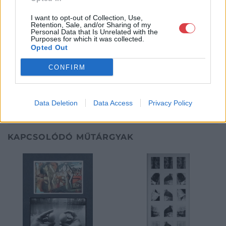
kínálatunkból. Ezért is rendezünk minden második héten,
szerda esténként online árverést! Kedd-től péntek-ig 11.00-este
I want to opt-out of Collection, Use,
18.00 óráig várjuk szeretettel az érdeklődőket.
Retention, Sale, and/or Sharing of my
Personal Data that Is Unrelated with the
Purposes for which it was collected.
GALÉRIA TOVÁBBI MŰTÁRGYAI
Opted Out
CONFIRM
Data Deletion
Data Access
Privacy Policy
KAPCSOLÓDÓ MŰTÁRGYAK