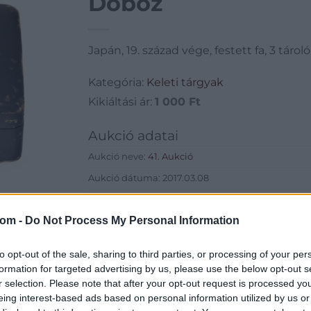
Doboz
Japán, 19. század vége, festett fa, 3 tároló
Kategória:
Keleti tárgyak
Kikiáltási ár:
1 000
Ft
Aukció adatai
Aukció neve:
41. Aukció
Aukció dátuma: 2017.03.08
Aukció ideje: 18:00
com -
Do Not Process My Personal Information
Aukció helye: 1055 Budapest, Falk Miksa utca 24-2
Tételszám: 405
to opt-out of the sale, sharing to third parties, or processing of your per
formation for targeted advertising by us, please use the below opt-out s
Eladó adatai
r selection. Please note that after your opt-out request is processed y
eing interest-based ads based on personal information utilized by us or
Eladó:
Biksady