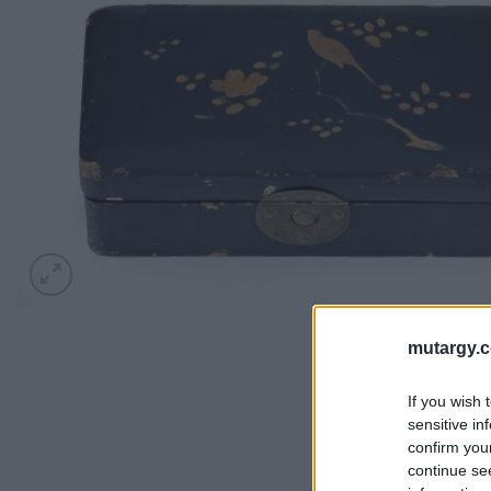
mutargy.
If you wish 
sensitive in
confirm you
continue se