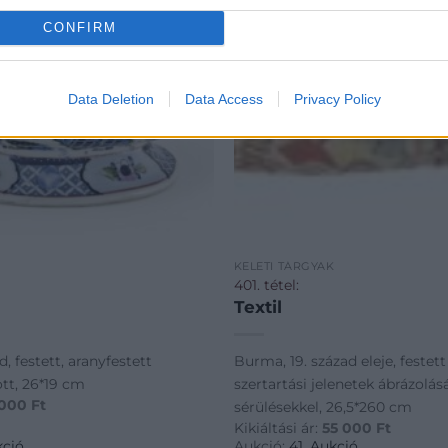
CONFIRM
Data Deletion
Data Access
Privacy Policy
K
KELETI TÁRGYAK
401. tétel:
Textil
d, festett, aranyfestett
Burma, 19. század eleje, festett 
tt, 26*19 cm
szertartási jelenetek ábrázolás
 000
Ft
sérülésekkel, 26,5*260 cm
Kikiáltási ár:
55 000
Ft
kció
Aukció:
41. Aukció