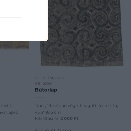
KELETI TÁRGYAK
411. tétel:
Bútorlap
textil,
Tibet, 19. század vége, faragott, festett fa,
ával, apró
45,5*48,5 cm
Kikiáltási ár:
2 000
Ft
Aukció:
41. Aukció