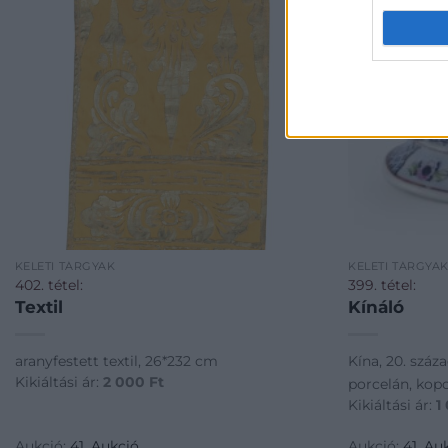
KELETI TÁRGYAK
KELETI TÁRGYA
402. tétel:
399. tétel:
Textil
Kínáló
aranyfestett textil, 26*232 cm
Kína, 20. száza
Kikiáltási ár:
2 000
Ft
porcelán, kopo
Kikiáltási ár:
1
Aukció:
41. Aukció
Aukció:
41. Au