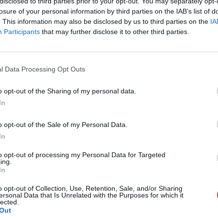
disclosed to third parties prior to your opt-out. You may separately opt-
Cím: Törő Tam
losure of your personal information by third parties on the IAB’s list of
Biksady Galéria
. This information may also be disclosed by us to third parties on the
IA
1055, Budapest
Participants
that may further disclose it to other third parties.
Telefon: 061/7
Weboldal:
htt
l Data Processing Opt Outs
GALÉRIA TOVÁBBI MŰTÁRGYAI
o opt-out of the Sharing of my personal data.
In
o opt-out of the Sale of my Personal Data.
In
to opt-out of processing my Personal Data for Targeted
ing.
In
o opt-out of Collection, Use, Retention, Sale, and/or Sharing
ersonal Data that Is Unrelated with the Purposes for which it
lected.
Out