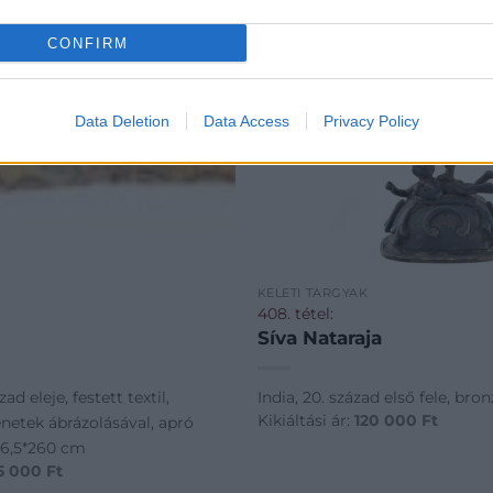
CONFIRM
Data Deletion
Data Access
Privacy Policy
K
KELETI TÁRGYAK
408. tétel:
Síva Nataraja
ad eleje, festett textil,
India, 20. század első fele, bro
Kikiáltási ár:
120 000
Ft
lenetek ábrázolásával, apró
26,5*260 cm
5 000
Ft