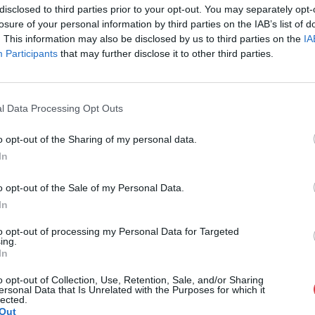
disclosed to third parties prior to your opt-out. You may separately opt-
Cím: Törő Tam
losure of your personal information by third parties on the IAB’s list of
Biksady Galéria
. This information may also be disclosed by us to third parties on the
IA
1055, Budapest
Participants
that may further disclose it to other third parties.
Telefon: 061/7
Weboldal:
htt
l Data Processing Opt Outs
GALÉRIA TOVÁBBI MŰTÁRGYAI
o opt-out of the Sharing of my personal data.
In
o opt-out of the Sale of my Personal Data.
In
to opt-out of processing my Personal Data for Targeted
ing.
In
o opt-out of Collection, Use, Retention, Sale, and/or Sharing
ersonal Data that Is Unrelated with the Purposes for which it
lected.
Out