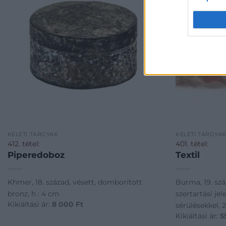
KELETI TÁRGYAK
KELETI TÁRGYA
412. tétel:
401. tétel:
Piperedoboz
Textil
Khmer, 18. század, vésett, domborított
Burma, 19. száz
bronz, h : 4 cm
szertartási je
Kikiáltási ár:
8 000
Ft
sérülésekkel, 
Kikiáltási ár:
5