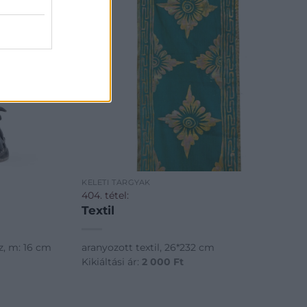
KELETI TÁRGYAK
404. tétel:
Textil
nz, m: 16 cm
aranyozott textil, 26*232 cm
Kikiáltási ár:
2 000
Ft