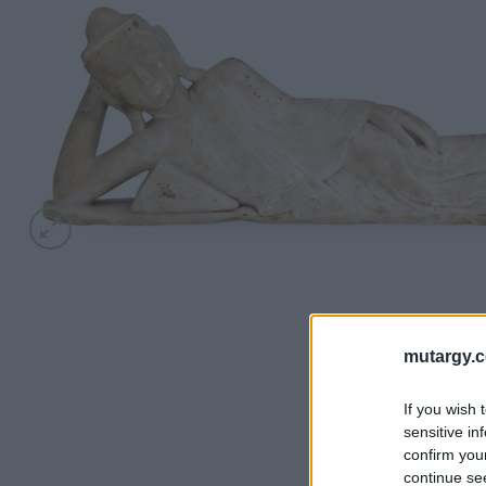
mutargy.
If you wish 
sensitive in
confirm you
continue se