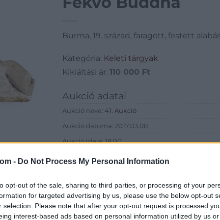
Fekvő Buddha
Burma, 19. század, faragott, festett alabá
Kategória:
Keleti tárgyak
Kikiáltási ár:
110 000
Ft
Aukció adatai
Aukció neve:
41. Aukció
Aukció dátuma: 2017.03.08
Aukció ideje: 18:00
Aukció helye: 1055 Budapest, Falk Miksa utca 24-2
com -
Do Not Process My Personal Information
Tételszám: 406
to opt-out of the sale, sharing to third parties, or processing of your per
formation for targeted advertising by us, please use the below opt-out s
Eladó adatai
r selection. Please note that after your opt-out request is processed y
Eladó:
Biksady
eing interest-based ads based on personal information utilized by us or