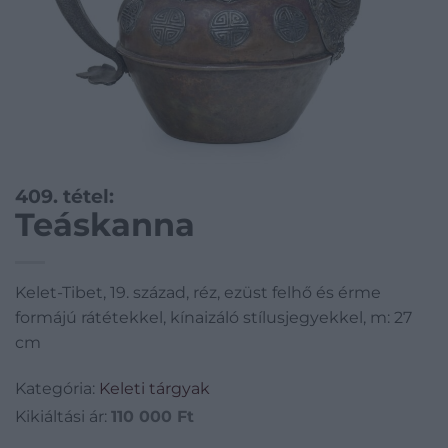
409. tétel:
Teáskanna
Kelet-Tibet, 19. század, réz, ezüst felhő és érme
formájú rátétekkel, kínaizáló stílusjegyekkel, m: 27
cm
Kategória:
Keleti tárgyak
Kikiáltási ár:
110 000
Ft