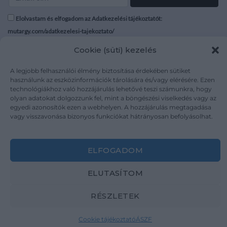
Elolvastam és elfogadom az Adatkezelési tájékoztatót:
mutargy.com/adatkezelesi-tajekoztato/
Cookie (süti) kezelés
Rólunk
Áraink
Médiaajánlat
ÁSZF
A legjobb felhasználói élmény biztosítása érdekében sütiket
használunk az eszközinformációk tárolására és/vagy elérésére. Ezen
Karrier
Adatvédelem
technológiákhoz való hozzájárulás lehetővé teszi számunkra, hogy
Kapcsolat
Impresszum
olyan adatokat dolgozzunk fel, mint a böngészési viselkedés vagy az
egyedi azonosítók ezen a webhelyen. A hozzájárulás megtagadása
vagy visszavonása bizonyos funkciókat hátrányosan befolyásolhat.
Kövesse a műtárgy.com-ot
ELFOGADOM
ELUTASÍTOM
Weboldal és Webshop készítés:
Ferenczi Sándor
RÉSZLETEK
Copyright 2026 ©
Mutargy.com
Cookie tájékoztató
ÁSZF