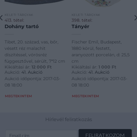
KELETI TÁRGYAK
KELETI TÁRGYAK
413. tétel:
398. tétel:
Dohány tartó
Tányér
Tibet, 20. század, vas, bőr,
Fischer Emil, Budapest,
vésett réz malachit
1880 körül, festett,
díszítéssel, vörösréz
aranyozott porcelán, d: 25,5
függesztővel, sérült, 7*12 cm
cm
Kikiáltási ár:
12 000
Ft
Kikiáltási ár:
1 000
Ft
Aukció:
41. Aukció
Aukció:
41. Aukció
Aukció időpontja: 2017-03-
Aukció időpontja: 2017-03-
08 18:00
08 18:00
MEGTEKINTEM
MEGTEKINTEM
Hírlevél feliratkozás