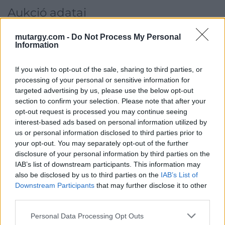
Aukció adatai
Aukció neve:
41. Aukció
mutargy.com -
Do Not Process My Personal
Information
Aukció dátuma: 2017.03.08
Aukció ideje: 18:00
If you wish to opt-out of the sale, sharing to third parties, or
Aukció helye: 1055 Budapest, Falk Miksa utca 24-26.
processing of your personal or sensitive information for
targeted advertising by us, please use the below opt-out
Tételszám: 409
section to confirm your selection. Please note that after your
opt-out request is processed you may continue seeing
Eladó adatai
interest-based ads based on personal information utilized by
us or personal information disclosed to third parties prior to
Eladó:
Biksady Galéria
your opt-out. You may separately opt-out of the further
disclosure of your personal information by third parties on the
Cím: Törő Tamás
IAB’s list of downstream participants. This information may
Biksady Galéria Kft.
also be disclosed by us to third parties on the
IAB’s List of
1055, Budapest, Falk Miksa u.
Downstream Participants
that may further disclose it to other
24-26.
third parties.
Telefon: 061/784-1111 061/780-
9307
Personal Data Processing Opt Outs